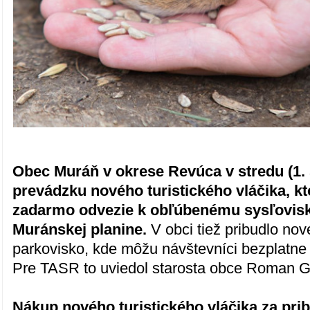
Obec Muráň v okrese Revúca v stredu (1. 5
prevádzku nového turistického vláčika, k
zadarmo odvezie k obľúbenému sysľovisk
Muránskej planine.
V obci tiež pribudlo no
parkovisko, kde môžu návštevníci bezplatne 
Pre TASR to uviedol starosta obce Roman G
Nákup nového turistického vláčika za prib