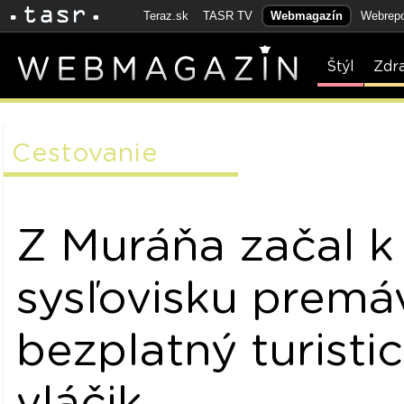
Teraz.sk
TASR TV
Webmagazín
Webrepo
Štýl
Zdr
Cestovanie
Z Muráňa začal k
sysľovisku premá
bezplatný turisti
vláčik