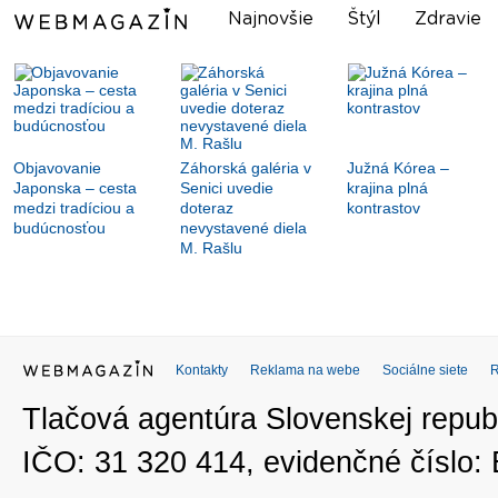
Najnovšie
Štýl
Zdravie
Objavovanie
Záhorská galéria v
Južná Kórea –
Japonska – cesta
Senici uvedie
krajina plná
medzi tradíciou a
doteraz
kontrastov
budúcnosťou
nevystavené diela
M. Rašlu
Kontakty
Reklama na webe
Sociálne siete
Tlačová agentúra Slovenskej republ
IČO: 31 320 414, evidenčné číslo