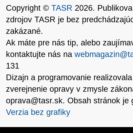
Copyright ©
TASR
2026. Publikovan
zdrojov TASR je bez predchádzaj
zakázané.
Ak máte pre nás tip, alebo zaujímavé
kontaktujte nás na
webmagazin@ta
131
Dizajn a programovanie realizoval
zverejnenie opravy v zmysle zákon
oprava@tasr.sk. Obsah stránok je
Verzia bez grafiky