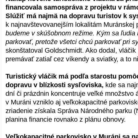
financovala samospráva z projektu v rám
Slúžiť má najmä na dopravu turistov k sy
k najnavštevovanejším lokalitám Muránskej 
budeme v skúšobnom režime. Kým sa ľudia 
parkovať, pretože všetci chcú parkovať pri s
skonštatoval Goldschmidt. Ako dodal, vláčik
premávať zatiaľ cez víkendy a sviatky, a to n
Turistický vláčik má podľa starostu pom
dopravu v blízkosti sysľoviska,
kde sa naj
dní či prázdnin koncentruje veľké množstvo 
v Muráni vzniklo aj veľkokapacitné parkovisk
zriadenie získala Správa Národného parku 
planina financie rovnako z plánu obnovy.
Veľkokapacitné parkovisko v Muráni sa n