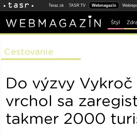
Teraz.sk
TASR TV
Webmagazín
Webrepo
Štýl
Zdr
Cestovanie
Do výzvy Vykroč
vrchol sa zaregis
takmer 2000 turi