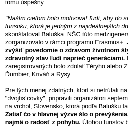
tomu úspešný.
"Naším cieľom bolo motivovať ľudí, aby do sv
turistiku, ktorá je jedným z najideálnejších 
skonštatoval Baluška. NŠC túto medzigener
zorganizovalo v rámci programu Erasmus+.
zvýšiť povedomie o zdravom životnom štý
zdravotný stav ľudí naprieč generáciami.
zaregistrovaných bolo zdolať Téryho alebo Z
Ďumbier, Kriváň a Rysy.
Pre tých menej zdatných, ktorí si netrúfali n
"dvojtisícovky", pripravili organizátori sept
na vrchol, Slovensko, ktorá podľa Balušku t
Zatiaľ čo v hlavnej výzve šlo o prevýšenia
najmä o radosť z pohybu.
Úlohou turistov b