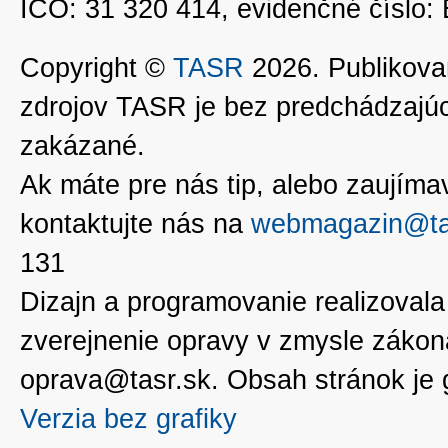
IČO: 31 320 414, evidenčné číslo
Copyright ©
TASR
2026. Publikovan
zdrojov TASR je bez predchádzaj
zakázané.
Ak máte pre nás tip, alebo zaujímavé
kontaktujte nás na
webmagazin@ta
131
Dizajn a programovanie realizoval
zverejnenie opravy v zmysle zákon
oprava@tasr.sk. Obsah stránok je
Verzia bez grafiky