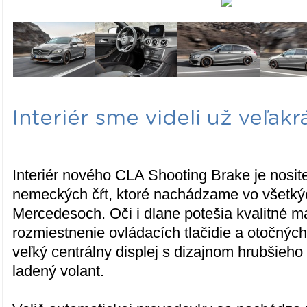
Interiér sme videli už veľakr
Interiér nového CLA Shooting Brake je nosit
nemeckých čŕt, ktoré nachádzame vo všetk
Mercedesoch. Oči i dlane potešia kvalitné ma
rozmiestnenie ovládacích tlačidie a otočnýc
veľký centrálny displej s dizajnom hrubšieho
ladený volant.