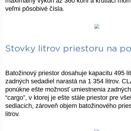
maximálny výkon až 360 koní a krútiaci mo
veľmi pôsobivé čísla.
Stovky litrov priestoru na p
Batožinový priestor dosahuje kapacitu 495 li
zadných sedadiel narastá na 1 354 litrov. C
ponúkne ešte možnosť umiestnenia zadných 
“cargo”, v ktorej je ešte stále priestor pre v
sediacich, zároveň objem batožinového prie
litrov.