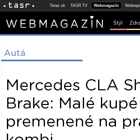
Teraz.sk
TASR TV
Webmagazín
Webrepo
Štýl
Zdr
Autá
Mercedes CLA S
Brake: Malé kupé
premenené na pr
kombi