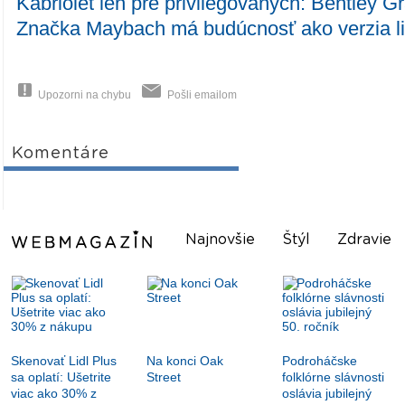
Kabriolet len pre privilegovaných: Bentley G
Značka Maybach má budúcnosť ako verzia l
Upozorni na chybu
Pošli emailom
Komentáre
Najnovšie
Štýl
Zdravie
Skenovať Lidl Plus
Na konci Oak
Podroháčske
sa oplatí: Ušetrite
Street
folklórne slávnosti
viac ako 30% z
oslávia jubilejný