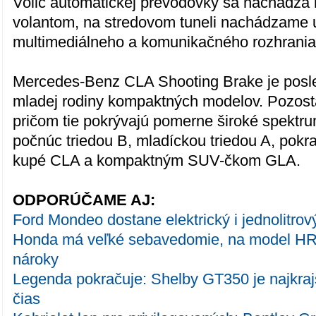
Volič automatickej prevodovky sa nachádza 
volantom, na stredovom tuneli nachádzame u
multimediálneho a komunikačného rozhrania
Mercedes-Benz CLA Shooting Brake je pos
mladej rodiny kompaktných modelov. Pozostá
pričom tie pokrývajú pomerne široké spektru
počnúc triedou B, mladíckou triedou A, pok
kupé CLA a kompaktným SUV-čkom GLA.
ODPORÚČAME AJ:
Ford Mondeo dostane elektrický i jednolitrov
Honda má veľké sebavedomie, na model HR
nároky
Legenda pokračuje: Shelby GT350 je najkra
čias