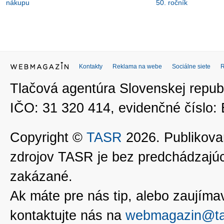
nákupu
50. ročník
Kontakty
Reklama na webe
Sociálne siete
Tlačová agentúra Slovenskej republ
IČO: 31 320 414, evidenčné číslo
Copyright ©
TASR
2026. Publikovan
zdrojov TASR je bez predchádzaj
zakázané.
Ak máte pre nás tip, alebo zaujímavé
kontaktujte nás na
webmagazin@ta