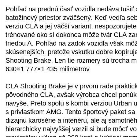
Pohľad na prednú časť vozidla nedáva tušiť 
batožinový priestor zväčšený. Keď vedľa seb
verziu CLA a jej väčší variant, nespozoruje
trénované oko si dokonca môže tvár CLA za
triedou A. Pohľad na zadok vozidla však môž
skúsenejších, pretože vskutku dobre kopíru
Shooting Brake. Len tie rozmery sú trocha m
630×1 777×1 435 milimetrov.
CLA Shooting Brake je v prvom rade praktick
pôvodného CLA, avšak výrobca chcel ponúk
navyše. Preto spolu s kombi verziou Urban u
s prívlastkom AMG. Tento športový paket sa 
dizajnu karosérie a interiéru, ale aj samotnéh
hierarchicky najvyššej verzii si bude môcť v