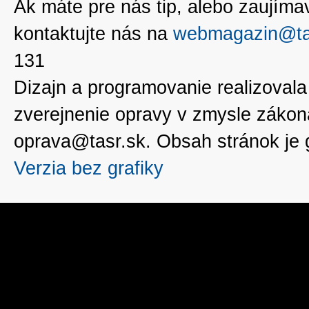
Ak máte pre nás tip, alebo zaujímavé
kontaktujte nás na
webmagazin@ta
131
Dizajn a programovanie realizoval
zverejnenie opravy v zmysle zákon
oprava@tasr.sk. Obsah stránok je
Verzia bez grafiky