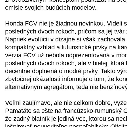
emisie svojich budúcich modelov.
Honda FCV nie je žiadnou novinkou. Videli s
posledných dvoch rokoch, pričom sa jej tvár
Napriek evolúcii v dizajne si však zachovala
kompaktný vzhľad a futuristické prvky na kar
verzia FCV už nebola odprezentovaná v mod
posledných dvoch rokoch, ale v bielej, ktorá 
decentne doplnená o modré prvky. Takto výr
zbytočnej okázalosti informuje o tom, že k
alternatívnym agregátom, teda nie benzínov
Veľmi zaujímavo, ale nie celkom dobre, vyze
Pamätáte sa ešte na francúzsko-rumunský Ol
že zadný blatník je jediná vec, ktorou sa n
inšpirovať neuveriteľne nespoľahlivým Oltcit