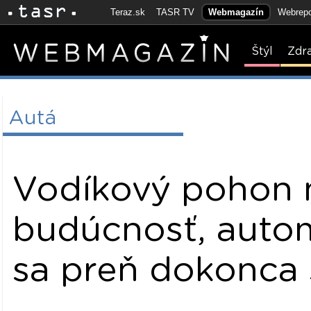
Teraz.sk
TASR TV
Webmagazín
Webrepo
Štýl
Zdr
Autá
Vodíkový pohon
budúcnosť, auto
sa preň dokonca 