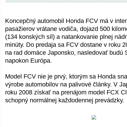
Koncepčný automobil Honda FCV má v interié
pasažierov vrátane vodiča, dojazd 500 kilo
(134 konských síl) a natankovanie plnej nádrž
minúty. Do predaja sa FCV dostane v roku 2
na rad domáce Japonsko, nasledovať budú S
napokon Európa.
Model FCV nie je prvý, ktorým sa Honda snaží
výrobe automobilov na palivové články. V J
roku 2008 získať na prenájom model FCX Clar
schopný normálnej každodennej prevádzky.