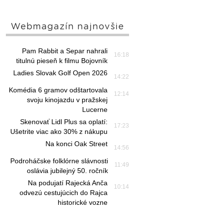
Webmagazín najnovšie
Pam Rabbit a Separ nahrali
16:18
titulnú pieseň k filmu Bojovník
Ladies Slovak Golf Open 2026
14:22
Komédia 6 gramov odštartovala
12:14
svoju kinojazdu v pražskej
Lucerne
Skenovať Lidl Plus sa oplatí:
17:23
Ušetrite viac ako 30% z nákupu
Na konci Oak Street
14:56
Podroháčske folklórne slávnosti
11:49
oslávia jubilejný 50. ročník
Na podujatí Rajecká Anča
10:14
odvezú cestujúcich do Rajca
historické vozne