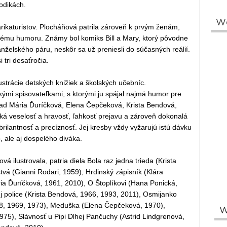
iodikách.
W
arikaturistov. Plocháňová patrila zároveň k prvým ženám,
enému humoru. Známy bol komiks Bill a Mary, ktorý pôvodne
nželského páru, neskôr sa už preniesli do súčasných reálií.
 tri desaťročia.
ustrácie detských knižiek a školských učebníc.
mi spisovateľkami, s ktorými ju spájal najmä humor pre
íklad Mária Ďuríčková, Elena Čepčeková, Krista Bendová,
cká veselosť a hravosť, ľahkosť prejavu a zároveň dokonalá
brilantnosť a precíznosť. Jej kresby vždy vyžarujú istú dávku
, ale aj dospelého diváka.
 ilustrovala, patria diela Bola raz jedna trieda (Krista
vá (Gianni Rodari, 1959), Hrdinský zápisník (Klára
a Ďuríčková, 1961, 2010), O Štoplíkovi (Hana Ponická,
j police (Krista Bendová, 1966, 1993, 2011), Osmijanko
68, 1969, 1973), Meduška (Elena Čepčeková, 1970),
W
975), Slávnosť u Pipi Dlhej Pančuchy (Astrid Lindgrenová,