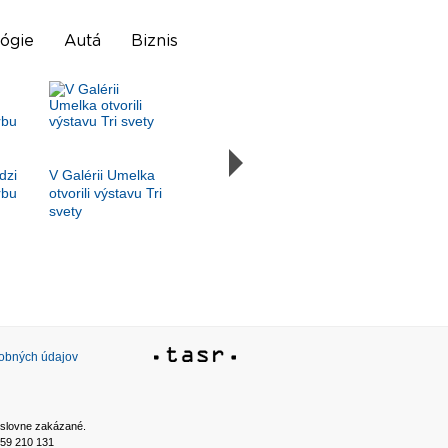
ógie
Autá
Biznis
dzi
V Galérii Umelka
rbu
otvorili výstavu Tri
svety
sobných údajov
ýslovne zakázané.
2 59 210 131