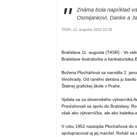
"
Známa bola napríklad vď
Osmijankovi, Danke a Ja
TASR, 12. augusta 2020 10:26
Bratislava 11. augusta (TASR) - Vo vek
Bratislave ilustrátorka a karikaturistka 
Božena Plocháňová sa narodila 2. januá
Vinohrady. Od raného detstva ju bavilo
Štátnej grafickej škole v Prahe.
Vydala sa za slovenského výtvarníka A
Presťahovali sa spolu do Bratislavy. 
však ako výtvarníčka, ale ako baletka-
V roku 1952 nastúpila Plocháňová do 
spolupracoval aj jej manžel. Roháč sa 