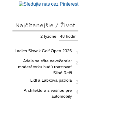
Najčítanejšie / Život
2 týždne
48 hodín
Ladies Slovak Golf Open 2026
1
Adela sa ešte nevečerala:
2
moderátorku budú roastovať
Silné Reči
Lidl a Labková patrola
3
Architektúra s vášňou pre
4
automobily