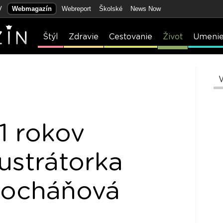
V
Webmagazín
Webreport
Školské
News Now
Štýl
Zdravie
Cestovanie
Život
Umeni
1 rokov
ustrátorka
locháňová