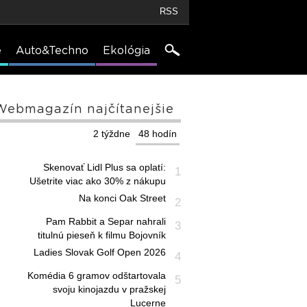
RSS
e
Auto&Techno
Ekológia
Webmagazín najčítanejšie
2 týždne
48 hodín
Skenovať Lidl Plus sa oplatí:
1
Ušetrite viac ako 30% z nákupu
Na konci Oak Street
2
Pam Rabbit a Separ nahrali
3
titulnú pieseň k filmu Bojovník
Ladies Slovak Golf Open 2026
4
Komédia 6 gramov odštartovala
5
svoju kinojazdu v pražskej
Lucerne