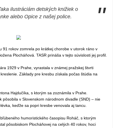
"
aka ilustráciám detských knižiek o
nke alebo Opice z našej police.
u 91 rokov zomrela po krátkej chorobe v utorok ráno v
Božena Plocháňová. TASR prináša v tejto súvislosti jej profil.
ra 1929 v Prahe, vyrastala v známej pražskej štvrti
 kreslenie. Základy pre kresbu získala počas štúdia na
ntona Hajdučíka, s ktorým sa zoznámila v Prahe.
Rok pôsobila v Slovenskom národnom divadle (SND) – nie
elévka, keďže sa popri kresbe venovala aj tancu.
obľúbeného humoristického časopisu Roháč, s ktorým
stal pôsobiskom Plocháňovej na celých 40 rokov, hoci