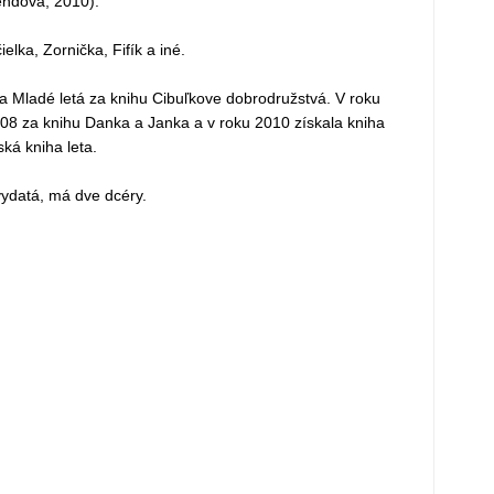
endová, 2010).
ielka, Zornička, Fifík a iné.
a Mladé letá za knihu Cibuľkove dobrodružstvá. V roku
2008 za knihu Danka a Janka a v roku 2010 získala kniha
ská kniha leta.
y vydatá, má dve dcéry.