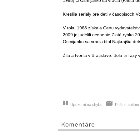
1985) či Osmijanko sa vracia (Krista B
Kreslila seriály pre deti v časopisoch Vč
V roku 1968 získala Cenu vydavateľstv
2009 jej udelili ocenenie Zlatá rybka 
Osmijanko sa vracia titul Najkrajšia det
Žila a tvorila v Bratislave. Bola tri raz
Upozorni na chybu
Pošli emailom
Komentáre