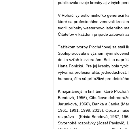
publikovala svoje kresby aj v iných per
V Roháči vyrástlo niekoľko generácií k
ktoré sa profesionálne venovali kresl
tvorili príbehy westernovo ladeného ma
Čitateľov v každom prípade zabávali asi
Ťažiskom tvorby Plocháňovej sa stali il
Spolupracovala s významnými slovenský
deti a vzťah k zvieratám. Boli to napr
Hana Ponická. Pre jej kresby bola typi
výtvarná profesionalita, jednoduchosť, 
humoru, čím sú príťažlivé pre detského
K najznámejším knihám, ktoré Plocháňová
Bendová, 1956), Cibuľkove dobrodružst
Jarunková, 1960), Danka a Janka (Mári
1961, 1991, 1999, 2013), Opice z naše
rozpráva... (Krista Bendová, 1967, 19
Štvornohé rozprávky (Jozef Pavlovič, 1