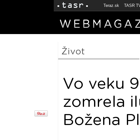
Teraz.sk
TASR T
Život
Vo veku 9
zomrela il
Božena P