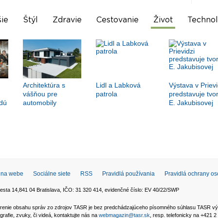
ie
Štýl
Zdravie
Cestovanie
Život
Technol
Architektúra s
Lidl a Labková
Výstava v Prievi
vášňou pre
patrola
predstavuje tvo
dú
automobily
E. Jakubisovej
 na webe
Sociálne siete
RSS
Pravidlá používania
Pravidlá ochrany o
esta 14,841 04 Bratislava, IČO: 31 320 414, evidenčné číslo: EV 40/22/SWP
 šírenie obsahu správ zo zdrojov TASR je bez predchádzajúceho písomného súhlasu TASR v
grafie, zvuky, či videá, kontaktujte nás na
webmagazin@tasr.sk
, resp. telefonicky na +421 