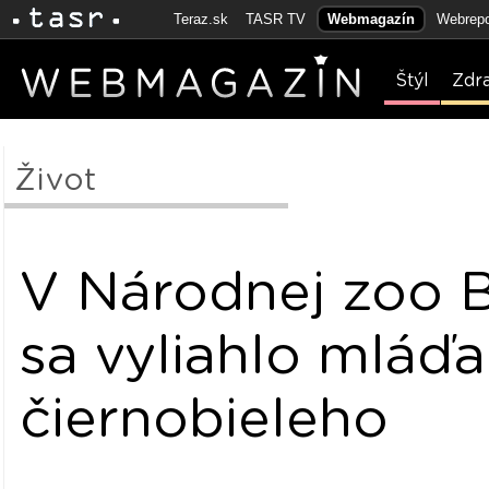
Teraz.sk
TASR TV
Webmagazín
Webrepo
Štýl
Zdr
Život
V Národnej zoo B
sa vyliahlo mláďa
čiernobieleho