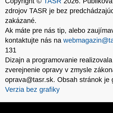
Copyright ©
TASR
2026. Publikovan
zdrojov TASR je bez predchádzaj
zakázané.
Ak máte pre nás tip, alebo zaujímavé
kontaktujte nás na
webmagazin@ta
131
Dizajn a programovanie realizoval
zverejnenie opravy v zmysle zákon
oprava@tasr.sk. Obsah stránok je
Verzia bez grafiky