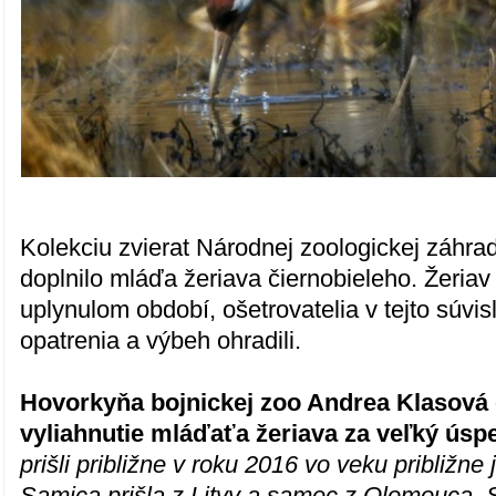
Kolekciu zvierat Národnej zoologickej záhra
doplnilo mláďa žeriava čiernobieleho. Žeriav
uplynulom období, ošetrovatelia v tejto súvislos
opatrenia a výbeh ohradili.
Hovorkyňa bojnickej zoo Andrea Klasová 
vyliahnutie mláďaťa žeriava za veľký úsp
prišli približne v roku 2016 vo veku približne
Samica prišla z Litvy a samec z Olomouca. S