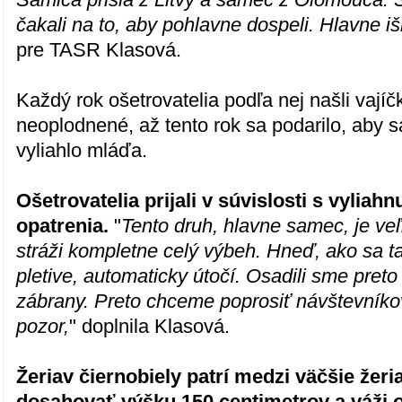
čakali na to, aby pohlavne dospeli. Hlavne i
pre TASR Klasová.
Každý rok ošetrovatelia podľa nej našli vajíč
neoplodnené, až tento rok sa podarilo, aby
vyliahlo mláďa.
Ošetrovatelia prijali v súvislosti s vyliah
opatrenia.
"
Tento druh, hlavne samec, je ve
stráži kompletne celý výbeh. Hneď, ako sa ta
pletive, automaticky útočí. Osadili sme preto
zábrany. Preto chceme poprosiť návštevníkov
pozor,
" doplnila Klasová.
Žeriav čiernobiely patrí medzi väčšie žeri
dosahovať výšku 150 centimetrov a váži