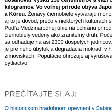
kilogramov. Vo voľnej prírode obýva Jap
a Kóreu.
Žeriavy čiernobiele vytvárajú mon
aj to je dôvod, prečo v niektorých kultúrach 
Podľa Medzinárodnej únie na ochranu prírody
čiernobiely vedený ako zraniteľný druh. Poče
sa odhaduje na asi 2300 dospelých jedincov
je pre neho úbytok a degradácia mokradí v 
zimoviskách. Populácie ohrozuje aj vyrušova
pytliactvo.
PREČÍTAJTE SI AJ:
O historickom hradobnom opevnení v Sabin