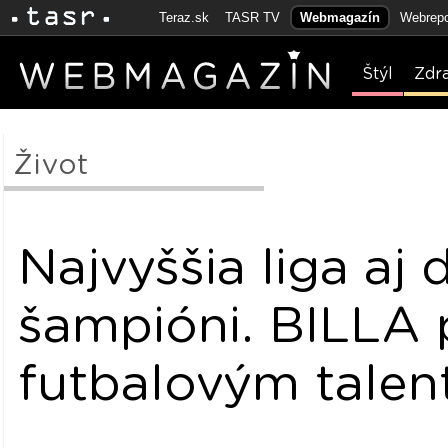
Teraz.sk
TASR TV
Webmagazín
Webrepo
Štýl
Zdr
Život
Najvyššia liga aj 
šampióni. BILLA
futbalovým tale