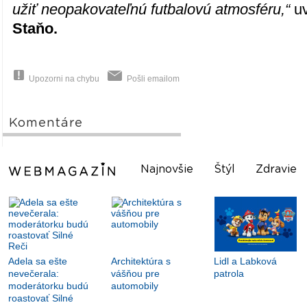
užiť neopakovateľnú futbalovú atmosféru,“
u
Staňo.
Upozorni na chybu
Pošli emailom
Komentáre
Najnovšie
Štýl
Zdravie
Adela sa ešte
Architektúra s
Lidl a Labková
nevečerala:
vášňou pre
patrola
moderátorku budú
automobily
roastovať Silné