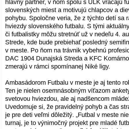
hlavný partner, v ňom spolu s ÚLK vracajú fu
slovenských miest a motivujú chlapcov a die
pohybu. Spoločne veria, že z týchto detí sa 
hviezdy slovenského futbalu. S tými aktuálnym
či futbalistky môžu stretnúť už v nedeľu 4. 
Strede, kde bude prebiehať posledný semifin
v meste. Po ňom na trávnik vybehnú profesio
DAC 1904 Dunajská Streda a KFC Komárno, k
zmerajú v rámci spomínanej Niké ligy.
Ambasádorom Futbalu v meste je aj tento r
Ten je nielen osemnásobným víťazom ankety 
svetovou hviezdou, ale aj nadšencom mládež
Uvedomuje si, že pravidelný pohyb a čas st
je pre deti veľmi dôležitý. „Futbal v meste nie
turnaj, je to výnimočný projekt pre mladé fut