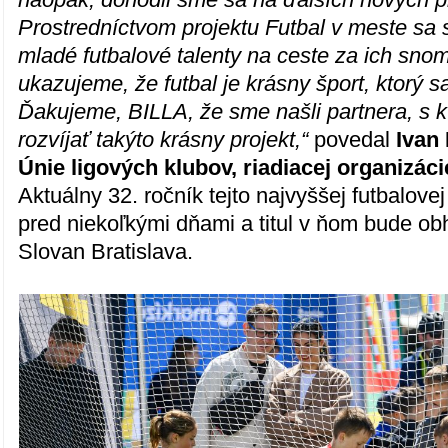
Prostredníctvom projektu Futbal v meste sa
mladé futbalové talenty na ceste za ich sno
ukazujeme, že futbal je krásny šport, ktorý s
Ďakujeme, BILLA, že sme našli partnera, s
rozvíjať takýto krásny projekt,“
povedal
Ivan
Únie ligových klubov, riadiacej organizáci
Aktuálny 32. ročník tejto najvyššej futbalove
pred niekoľkými dňami a titul v ňom bude ob
Slovan Bratislava.