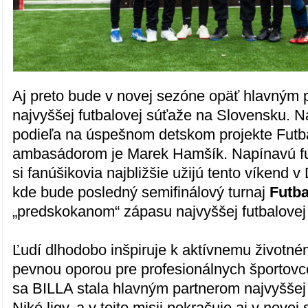
Aj preto bude v novej sezóne opäť hlavným p
najvyššej futbalovej súťaže na Slovensku. Na
podieľa na úspešnom detskom projekte Futba
ambasádorom je Marek Hamšík. Napínavú fu
si fanúšikovia najbližšie užijú tento víkend v
kde bude posledný semifinálový turnaj
Futba
„predskokanom“ zápasu najvyššej futbalovej 
Ľudí dlhodobo inšpiruje k aktívnemu životném
pevnou oporou pre profesionálnych športovc
sa BILLA stala hlavným partnerom najvyššej 
Niké ligy, a v tejto misii pokračuje aj v nov