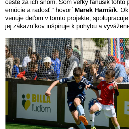
ceste za ich snom. Som veľký fanúšik tohto 
emócie a radosť,“ hovorí
Marek Hamšík
. Ok
venuje deťom v tomto projekte, spolupracuje
jej zákazníkov inšpiruje k pohybu a vyvážene