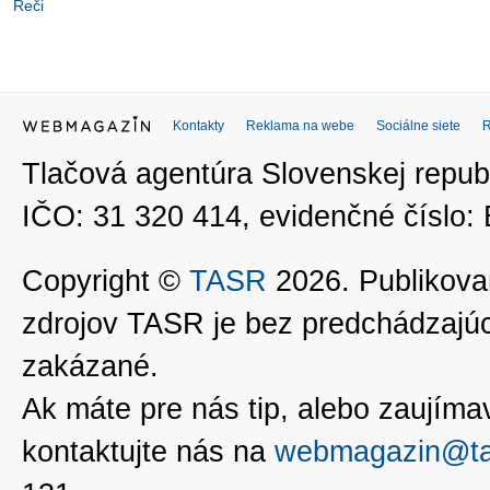
Reči
Kontakty
Reklama na webe
Sociálne siete
Tlačová agentúra Slovenskej republ
IČO: 31 320 414, evidenčné číslo
Copyright ©
TASR
2026. Publikovan
zdrojov TASR je bez predchádzaj
zakázané.
Ak máte pre nás tip, alebo zaujímavé
kontaktujte nás na
webmagazin@ta