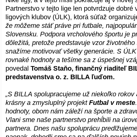
Partnerstvo v tejto lige len potvrdzuje dobr
ligových klubov (ÚLK), ktorá súťaž organizuj
že môžeme stáť práve pri futbale, najpopulá
Slovensku. Podpora vrcholového športu je p
dôležitá, pretože predstavuje vzor životného
snažíme motivovať všetky generácie. S ÚLK
rovnaké hodnoty a tešíme sa z úspešnej vzá
povedal
Tomáš Staňo, finančný riaditeľ B
predstavenstva o. z. BILLA ľuďom.
„S BILLA spolupracujeme už niekoľko rokov 
krásny a zmysluplný projekt
Futbal v meste
hodnoty, obom nám záleží na športe a zdrav
Vlani sme naše partnerstvo prehĺbili na úro
partnera. Dnes našu spoluprácu predlžujem
naopak, dohodli sme sa na ďalších nových p