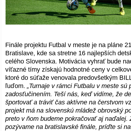
Finále projektu Futbal v meste je na pláne 2
Bratislave, kde sa stretne 16 najlepších dets
celého Slovenska. Motivácia vyhrať bude nao
víťazné tímy získajú hodnotné ceny v celkov
ktoré do súťaže venovala predovšetkým BILLA
ľuďom.
„Turnaje v rámci Futbalu v meste sú
zadosťučinením. Teší nás, keď vidíme, že de
športovať a tráviť čas aktívne na čerstvom v
projekt má na slovenskú mládež obrovský poz
preto v ňom budeme pokračovať aj naďalej.
pozývame na bratislavské finále, príďte si n