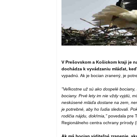
V Prešovskom a Košickom kraji je n
dochádza k vyvádzaniu mláďat, keď
vypadnú. Ak je bocian zranený, je pot
"Veľkostne už sú ako dospelé bociany, 
bociany. Prvé lety im nie vždy vyjdú, 
neskúsené mláďa dostane na zem, nemá
je potrebné, aby ho ľudia sledovali. Pok
rodičia nájdu, dokŕmia,"
povedala pre T
Regionálneho centra ochrany prírody 
Ak má bocian viditeľné zranenie, ak