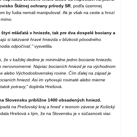
ovisko Štátnej ochrany prírody SR
, podľa územnej
m by ľudia nemali manipulovať. Ak je však na ceste a hrozí
ť mimo.
 štyri mláďatá v hniezde, tak pre dva dospelé bociany a
ajú si takzvané hravé hniezda v blízkosti pôvodného.
hodia odpočívať,"
vysvetlila.
 že v každej dedine je minimálne jedno bocianie hniezdo,
je nerovnomerné. Najviac bocianích hniezd je na východnom
e alebo Východoslovenskej rovine. Čím ďalej na západ je
bocianích hniezd. Asi im vyhovujú rovinaté alebo mierne
atok potravy,"
doplnila Hrešová.
 na Slovensku približne 1400 obsadených hniezd.
ipadá na Prešovský kraj a hneď v tesnom závese je Košický
dala Hrešová s tým, že na Slovensku je v súčasnosti viac