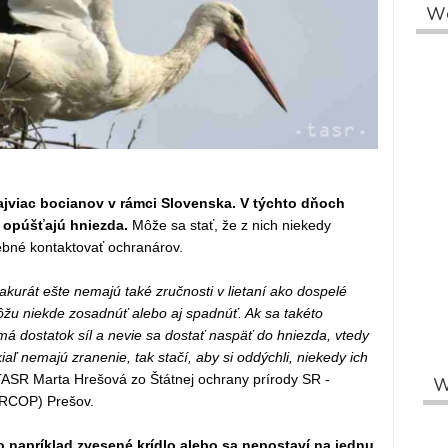
W
ajviac bocianov v rámci Slovenska. V týchto dňoch
 opúšťajú hniezda.
Môže sa stať, že z nich niekedy
rebné kontaktovať ochranárov.
akurát ešte nemajú také zručnosti v lietaní ako dospelé
môžu niekde zosadnúť alebo aj spadnúť. Ak sa takéto
 dostatok síl a nevie sa dostať naspäť do hniezda, vtedy
iaľ nemajú zranenie, tak stačí, aby si oddýchli, niekedy ich
ASR Marta Hrešová zo Štátnej ochrany prírody SR -
W
(RCOP) Prešov.
o napríklad zvesené krídlo alebo sa nepostaví na jednu