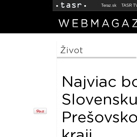
Teraz.sk
TASR T
Život
Najviac b
Slovensku
Prešovsk
kraji