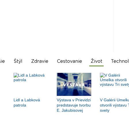
ie
Štýl
Zdravie
Cestovanie
Život
Technol
Lidl a Labková
Výstava v Prievidzi
V Galérii Umelk
patrola
predstavuje tvorbu
otvorili výstavu 
E. Jakubisovej
svety