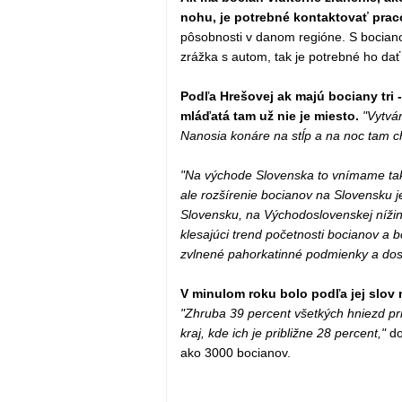
nohu, je potrebné kontaktovať prac
pôsobnosti v danom regióne. S bociano
zrážka s autom, tak je potrebné ho da
Podľa Hrešovej ak majú bociany tri -
mláďatá tam už nie je miesto.
"Vytvár
Nanosia konáre na stĺp a na noc tam c
"Na východe Slovenska to vnímame tak,
ale rozšírenie bocianov na Slovensku 
Slovensku, na Východoslovenskej nížin
klesajúci trend početnosti bocianov a 
zvlnené pahorkatinné podmienky a dost
V minulom roku bolo podľa jej slov
"Zhruba 39 percent všetkých hniezd pr
kraj, kde ich je približne 28 percent,"
do
ako 3000 bocianov.