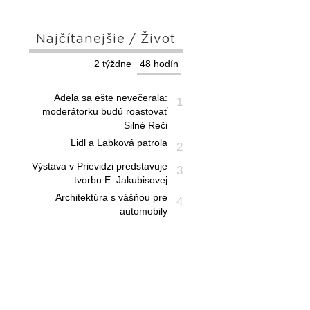
Najčítanejšie / Život
2 týždne
48 hodín
Adela sa ešte nevečerala:
1
moderátorku budú roastovať
Silné Reči
Lidl a Labková patrola
2
Výstava v Prievidzi predstavuje
3
tvorbu E. Jakubisovej
Architektúra s vášňou pre
4
automobily