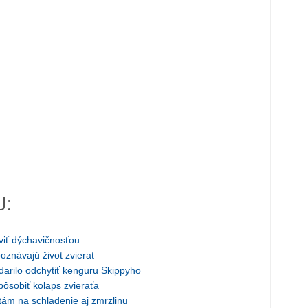
J:
viť dýchavičnosťou
oznávajú život zvierat
arilo odchytiť kenguru Skippyho
sobiť kolaps zvieraťa
tám na schladenie aj zmrzlinu