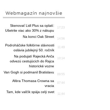
Webmagazín najnovšie
Skenovať Lidl Plus sa oplatí:
17:23
Ušetrite viac ako 30% z nákupu
Na konci Oak Street
14:56
Podroháčske folklórne slávnosti
11:49
oslávia jubilejný 50. ročník
Na podujatí Rajecká Anča
10:14
odvezú cestujúcich do Rajca
historické vozne
Van Gogh si podmanil Bratislavu
09:55
Aféra Thomasa Crowna sa
07:44
vracia
Tam, kde valčík spája celý svet
11:44