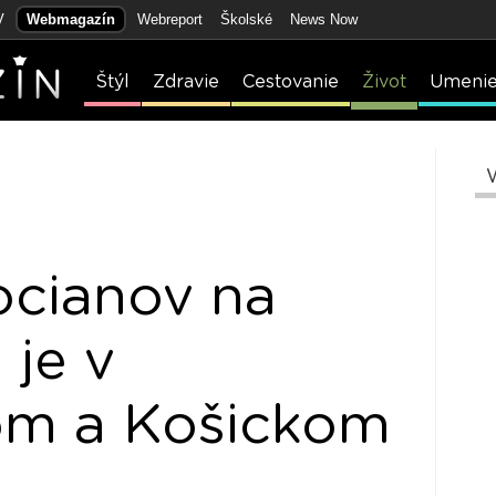
V
Webmagazín
Webreport
Školské
News Now
Štýl
Zdravie
Cestovanie
Život
Umeni
ocianov na
 je v
om a Košickom