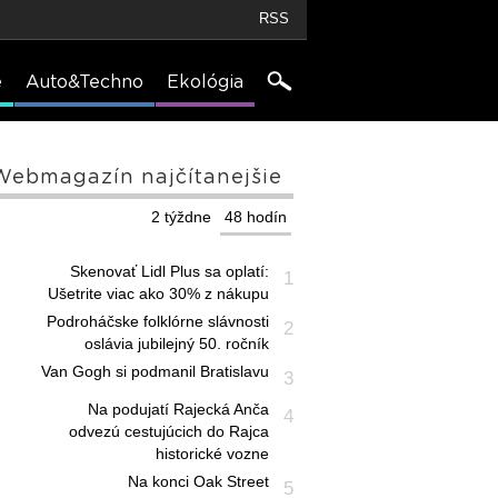
RSS
e
Auto&Techno
Ekológia
Webmagazín najčítanejšie
2 týždne
48 hodín
Skenovať Lidl Plus sa oplatí:
1
Ušetrite viac ako 30% z nákupu
Podroháčske folklórne slávnosti
2
oslávia jubilejný 50. ročník
Van Gogh si podmanil Bratislavu
3
Na podujatí Rajecká Anča
4
odvezú cestujúcich do Rajca
historické vozne
Na konci Oak Street
5