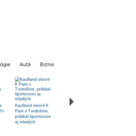
ógie
Autá
Biznis
a
Kaufland otvoril K
Tri
Park v Tvrdošíne,
prilákal športovcov
aj mladých