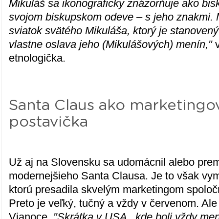
Mikuláš sa ikonograficky znázorňuje ako bis
svojom biskupskom odeve – s jeho znakmi. 
sviatok svätého Mikuláša, ktorý je stanovený 
vlastne oslava jeho (Mikulášových) menín,"
etnologička.
Santa Claus ako marketingo
postavička
Už aj na Slovensku sa udomácnil alebo pre
modernejšieho Santa Clausa. Je to však vym
ktorú presadila skvelým marketingom spoloč
Preto je veľký, tučný a vždy v červenom. Ale
Vianoce.
"Skrátka v USA , kde boli vždy men