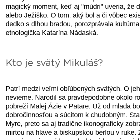
magický moment, keď aj "múdri" uveria, že 
alebo Ježiško. O tom, aký bol a či vôbec exi
dedko s dlhou bradou, porozprávala kultúrna
etnologička Katarína Nádaská.
Kto je svätý Mikuláš?
Patrí medzi veľmi obľúbených svätých. O jeh
nevieme. Narodil sa pravdepodobne okolo r
pobreží Malej Ázie v Patare. Už od mlada bo
dobročinnosťou a súcitom k chudobným. Sta
Myre, preto sa aj tradične ikonograficky zob
mirtou na hlave a biskupskou berlou v ruke. 