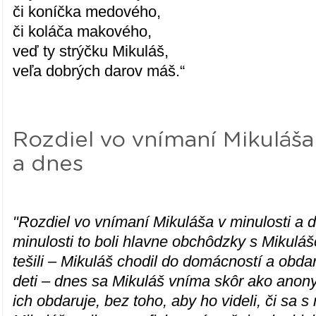
či koníčka medového,
či koláča makového,
veď ty strýčku Mikuláš,
veľa dobrých darov máš.“
Rozdiel vo vnímaní Mikuláša
a dnes
"Rozdiel vo vnímaní Mikuláša v minulosti a d
minulosti to boli hlavne obchôdzky s Mikuláš
tešili – Mikuláš chodil do domácností a obd
deti – dnes sa Mikuláš vníma skôr ako anon
ich obdaruje, bez toho, aby ho videli, či sa s