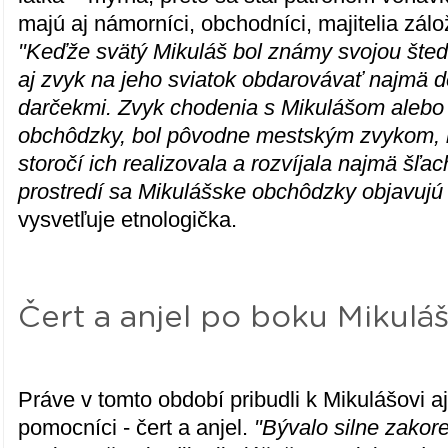
majú aj námorníci, obchodníci, majitelia zálož
"Keďže svätý Mikuláš bol známy svojou štedr
aj zvyk na jeho sviatok obdarovávať najmä d
darčekmi. Zvyk chodenia s Mikulášom alebo
obchôdzky, bol pôvodne mestským zvykom, 
storočí ich realizovala a rozvíjala najmä šľa
prostredí sa Mikulášske obchôdzky objavujú 
vysvetľuje etnologička.
Čert a anjel po boku Mikulá
Práve v tomto období pribudli k Mikulášovi a
pomocníci - čert a anjel.
"Bývalo silne zako