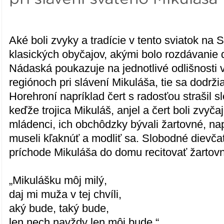
Aké boli zvyky a tradície v tento sviatok n
klasických obyčajov, akými bolo rozdávanie 
Nádaská poukazuje na jednotlivé odlišnosti 
regiónoch pri slávení Mikuláša, tie sa dodrž
Horehroní napríklad čert s radosťou strašil 
keďže trojica Mikuláš, anjel a čert boli zvy
mládenci, ich obchôdzky bývali žartovné, nap
museli kľaknúť a modliť sa. Slobodné dievča
príchode Mikuláša do domu recitovať žartovn
„Mikulášku môj milý,
daj mi muža v tej chvíli,
aký bude, taký bude,
len nech navždy len môj bude.“