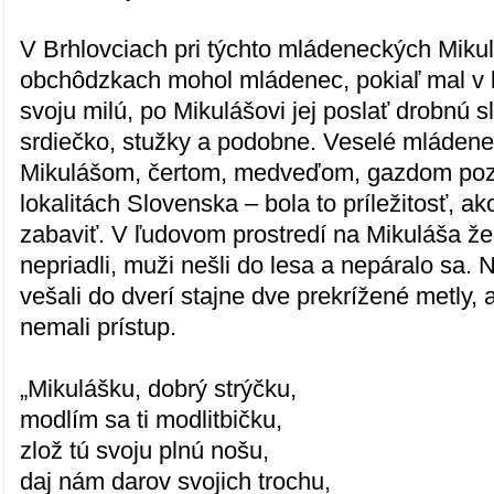
V Brhlovciach pri týchto mládeneckých Miku
obchôdzkach mohol mládenec, pokiaľ mal v k
svoju milú, po Mikulášovi jej poslať drobnú 
srdiečko, stužky a podobne. Veselé mláden
Mikulášom, čertom, medveďom, gazdom pozna
lokalitách Slovenska – bola to príležitosť, 
zabaviť. V ľudovom prostredí na Mikuláša že
nepriadli, muži nešli do lesa a nepáralo sa. 
vešali do dverí stajne dve prekrížené metly,
nemali prístup.
„Mikulášku, dobrý strýčku,
modlím sa ti modlitbičku,
zlož tú svoju plnú nošu,
daj nám darov svojich trochu,