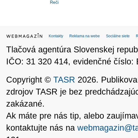
Reči
Kontakty
Reklama na webe
Sociálne siete
Tlačová agentúra Slovenskej republ
IČO: 31 320 414, evidenčné číslo
Copyright ©
TASR
2026. Publikovan
zdrojov TASR je bez predchádzaj
zakázané.
Ak máte pre nás tip, alebo zaujímavé
kontaktujte nás na
webmagazin@ta