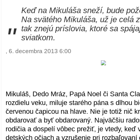
Keď na Mikuláša sneží, bude pož
Na svätého Mikuláša, už je celá 
"
tak znejú príslovia, ktoré sa spáj
sviatkom.
, 6. decembra 2013 6:00
Mikuláš, Dedo Mráz, Papá Noel či Santa Cl
rozdielu veku, miluje starého pána s dlhou b
červenou čapicou na hlave. Nie je totiž nič kr
obdarovať a byť obdarovaný. Najväčšiu rado
rodičia a dospelí vôbec prežiť, je vtedy, keď 
detských očiach a vzrušenie pri rozbaľovaní 