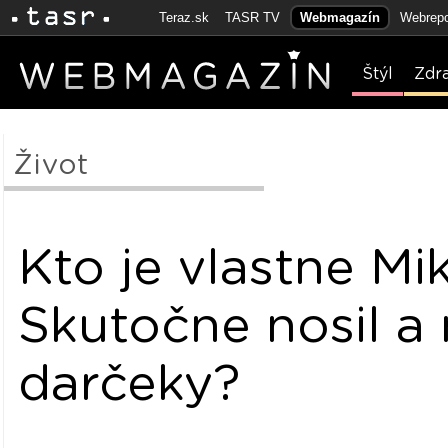
Teraz.sk
TASR TV
Webmagazín
Webrepo
Štýl
Zdr
Život
Kto je vlastne Mi
Skutočne nosil a 
darčeky?