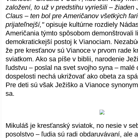
založení, to už v predstihu vyriešili – žiaden
Claus – ten bol pre Američanov všetkých fari
prijateľnejší,"
opisuje kultúrne rozdiely Náda
Američania týmto spôsobom demonštrovali li
demokratickejší postoj k Vianociam. Nezabú
že pre kresťanov sú Vianoce v prvom rade 
sviatkom. Ako sa píše v biblii, narodenie Jež
ľudstvu – poslal na svet svojho syna – malé d
dospelosti nechá ukrižovať ako obeta za spá
Pre deti sú však Ježiško a Vianoce synon
sa.
Mikuláš je kresťanský sviatok, no nesie v se
posolstvo – ľudia sú radi obdaruvávaní, ale 