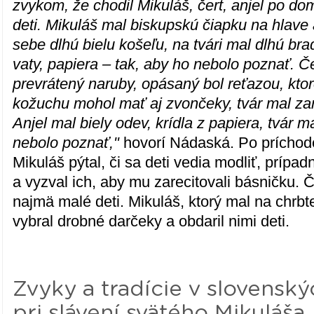
zvykom, že chodil Mikuláš, čert, anjel po do
deti. Mikuláš mal biskupskú čiapku na hlave 
sebe dlhú bielu košeľu, na tvári mal dlhú br
vaty, papiera – tak, aby ho nebolo poznať. Č
prevrátený naruby, opásaný bol reťazou, ktor
kožuchu mohol mať aj zvončeky, tvár mal za
Anjel mal biely odev, krídla z papiera, tvár
nebolo poznať,"
hovorí Nádaská. Po prícho
Mikuláš pýtal, či sa deti vedia modliť, prípadn
a vyzval ich, aby mu zarecitovali básničku. Č
najmä malé deti. Mikuláš, ktorý mal na chrbt
vybral drobné darčeky a obdaril nimi deti.
Zvyky a tradície v slovensk
pri slávení svätého Mikuláša