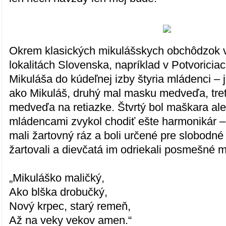
Okrem klasických mikulášskych obchôdzok v
lokalitách Slovenska, napríklad v Potvoriciac
Mikuláša do kúdeľnej izby štyria mládenci – 
ako Mikuláš, druhý mal masku medveďa, tret
medveďa na retiazke. Štvrtý bol maškara ale
mládencami zvykol chodiť ešte harmonikár –
mali žartovný ráz a boli určené pre slobodné
žartovali a dievčatá im odriekali posmešné m
„Mikuláško maličký,
Ako blška drobučký,
Nový krpec, starý remeň,
Až na veky vekov amen.“