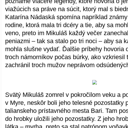
poznáme viaceré legendy, ktoré hovoria o je
viažúcich sa práve na súcit, ktorý mal s bie
Katarína Nádaská spomína napríklad známy
rodine, ktorá mala tri dcéry a tie, aby sa moh
veno, preto im Mikuláš každý večer zanecha
peniazmi – tak sa stalo po tri noci – aby sa 
mohla slušne vydať. Ďalšie príbehy hovoria 
troch námorníkov počas búrky, ako vzkriesil
zachránil troch mužov neprávom odsúdených
Svätý Mikuláš zomrel v pokročilom veku a po
v Myre, neskôr boli jeho telesné pozostatky
talianskeho prístavného mesta Bari. Tam pos
do hrobky uložili jeho pozostatky. Z jeho hr
látka – myrha, preto sa stal patrónom voňav