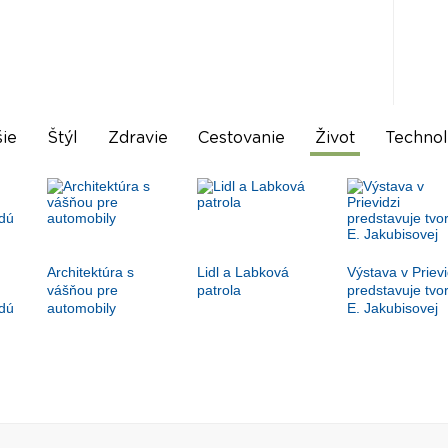
ie
Štýl
Zdravie
Cestovanie
Život
Technol
Architektúra s
Lidl a Labková
Výstava v Prievi
vášňou pre
patrola
predstavuje tvo
dú
automobily
E. Jakubisovej