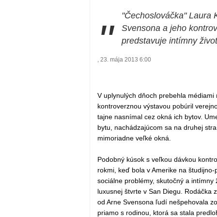
"Čechoslováčka" Laura K
"
Svensona a jeho kontrov
predstavuje intímny živo
, 23. mája 2013 6:00
V uplynulých dňoch prebehla médiami r
kontroverznou výstavou pobúril verej
tajne nasnímal cez okná ich bytov. Um
bytu, nachádzajúcom sa na druhej stran
mimoriadne veľké okná.
Podobný kúsok s veľkou dávkou kontrov
rokmi, keď bola v Amerike na študijno-
sociálne problémy, skutočný a intímny ž
luxusnej štvrte v San Diegu. Rodáčka z
od Arne Svensona ľudí nešpehovala zo
priamo s rodinou, ktorá sa stala predlo