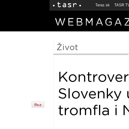
Teraz.sk
TASR T
Život
Kontrover
Slovenky u
tromfla i