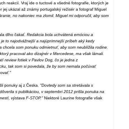
h reakcií. Vraj ide o tuctové a všedné fotografie, ktorých je
 jej ukázal až známy portugalský režisér a fotograf Miguel
áranie, no nakoniec ma zlomil. Miguel mi odporučil, aby som
la dlho čakať.
Redakcia bola uchvátená emóciou a
je to najodvážnejší a najúprimnejší príbeh aký kedy
o a chcela som ponuku odmietnuť, aby som neublížila rodine.
 ktorý pracoval ako dizajnér v Mercedese, ma však lámali.
í review fotiek v Pavlov Dog, čo je jedna z
ecku, tak som si povedala, že by som nemala počúvať
kovať."
šli ponuky aj z Česka.
"Dovtedy som sa stretávala s
verila s publikáciou, v septembri 2012 prišla ponuka na
estí, výstava F-STOP."
Niektoré Laurine fotografie však