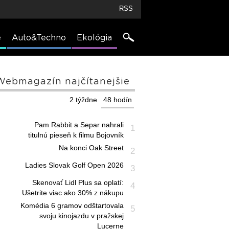
RSS
e
Auto&Techno
Ekológia
Webmagazín najčítanejšie
2 týždne
48 hodín
Pam Rabbit a Separ nahrali
1
titulnú pieseň k filmu Bojovník
Na konci Oak Street
2
Ladies Slovak Golf Open 2026
3
Skenovať Lidl Plus sa oplatí:
4
Ušetrite viac ako 30% z nákupu
Komédia 6 gramov odštartovala
5
svoju kinojazdu v pražskej
Lucerne