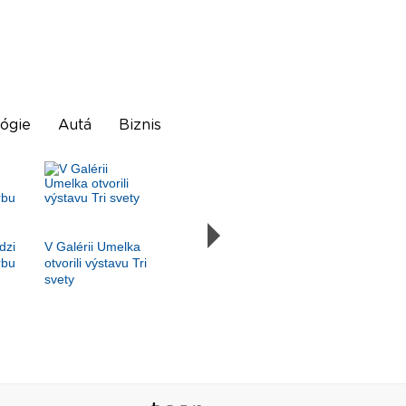
ógie
Autá
Biznis
dzi
V Galérii Umelka
rbu
otvorili výstavu Tri
svety