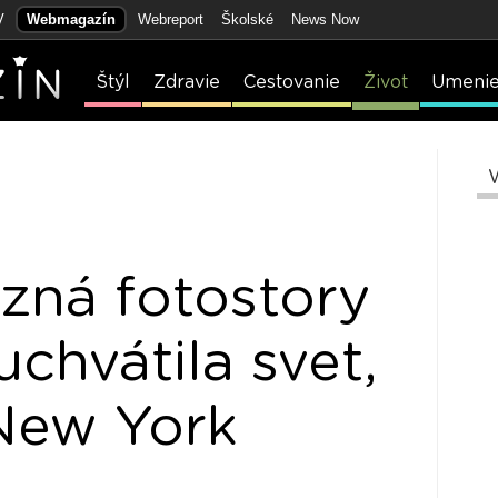
V
Webmagazín
Webreport
Školské
News Now
Štýl
Zdravie
Cestovanie
Život
Umeni
zná fotostory
chvátila svet,
 New York