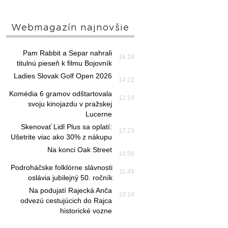
Webmagazín najnovšie
Pam Rabbit a Separ nahrali
16:18
titulnú pieseň k filmu Bojovník
Ladies Slovak Golf Open 2026
14:22
Komédia 6 gramov odštartovala
12:14
svoju kinojazdu v pražskej
Lucerne
Skenovať Lidl Plus sa oplatí:
17:23
Ušetrite viac ako 30% z nákupu
Na konci Oak Street
14:56
Podroháčske folklórne slávnosti
11:49
oslávia jubilejný 50. ročník
Na podujatí Rajecká Anča
10:14
odvezú cestujúcich do Rajca
historické vozne