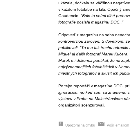
ukázala, dočkala sa väčšinou negatívnyc
v každom fotolabe na kilá. Opačný smer
Gaudencio.
"Bolo to veľmi dlhé prehov
fotografie poslala magazínu DOC.."
Odpoveď z magazínu na seba nenecha
kontroverziou zároveň. S dôvetkom, že 
publikovali. "To ma tak trochu odradil
Miguel aj ďalší fotograf Marek Kučera,
Marek mi dokonca ponúkol, že mi zaplat
najvýznamnejších fotoinštitúcií v Nem
miestnych fotografov a skúsiť ich publi
Po tejto reportáži v magazíne DOC. pri
ignoráciou, no keď som sa známemu zdô
výstavu v Prahe na Malostránskom nám
organizátori scenzurovali.
Upozorni na chybu
Pošli emailom