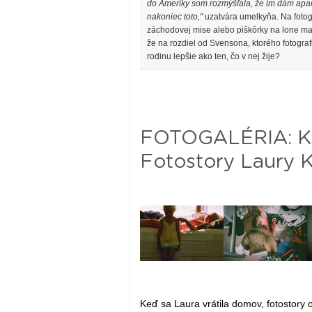
do Ameriky som rozmýšľala, že im dám aparát
nakoniec toto,"
uzatvára umelkyňa. Na fotog
záchodovej mise alebo piškôrky na lone matky
že na rozdiel od Svensona, ktorého fotografie
rodinu lepšie ako ten, čo v nej žije?
FOTOGALÉRIA: Kon
Fotostory Laury 
Keď sa Laura vrátila domov, fotostory o