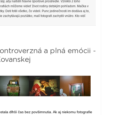
y, aby nafotili hlavne športové prostredie. Vzniklo z toho
rafiách môžeme vidieť život rodiny detským pohľadom. Mačka v
. Deti fotili všetko, čo videli. Punc jedinečnosti im dodáva aj to,
 zachytávajú pozlátko, malí fotografi zachytili vnútro. Kto vidí
troverzná a plná emócii -
Kovanskej
stala dlhší čas bez povšimnutia. Ak aj niekomu fotografie