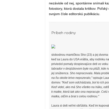
nezávisle od nej, spontánne snímali k
fotostory, ktorá dostala kritikov. Poľsk
svojom čísle editorskú publikáciu.
Príbeh rodiny
slobodnou mamičkou Sho (23) a jej dvoma deť
keď sa Laura do USA vrátila, aby rodinku na
priviedol pomaly dospievajúce deti vo veku
labrador v dvojizbovom byte na pláži, kde 
jej snúbenca. Sho nepracovala. Mala problé
na ňu okolie krivo nepozeralo,"
opisuje Laur
domov.
"Keď som odchádzala, bol to ich po
Keď videl, ako má Sho všetko na háku, odiš
k matke, ktorá tak ako ona nepracuje. Celú r
matka, otčim a brat s celou rodinou."
Laura si deti veľmi obľúbila. Keď im kupova