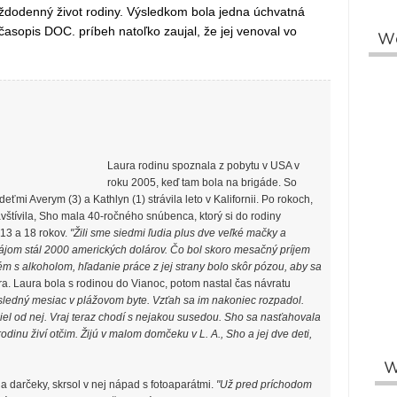
aždodenný život rodiny. Výsledkom bola jedna úchvatná
ý časopis DOC. príbeh natoľko zaujal, že jej venoval vo
W
Laura rodinu spoznala z pobytu v USA v
roku 2005, keď tam bola na brigáde. So
mi Averym (3) a Kathlyn (1) strávila leto v Kalifornii. Po rokoch,
vštívila, Sho mala 40-ročného snúbenca, ktorý si do rodiny
 13 a 18 rokov.
"Žili sme siedmi ľudia plus dve veľké mačky a
nájom stál 2000 amerických dolárov. Čo bol skoro mesačný príjem
m s alkoholom, hľadanie práce z jej strany bolo skôr pózou, aby sa
a. Laura bola s rodinou do Vianoc, potom nastal čas návratu
sledný mesiac v plážovom byte. Vzťah sa im nakoniec rozpadol.
iel od nej. Vraj teraz chodí s nejakou susedou. Sho sa nasťahovala
odinu živí otčim. Žijú v malom domčeku v L. A., Sho a jej dve deti,
W
la darčeky, skrsol v nej nápad s fotoaparátmi.
"Už pred príchodom