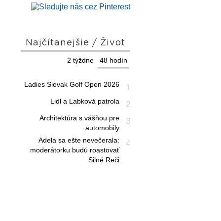
Najčítanejšie / Život
2 týždne
48 hodín
Ladies Slovak Golf Open 2026
1
Lidl a Labková patrola
2
Architektúra s vášňou pre
3
automobily
Adela sa ešte nevečerala:
4
moderátorku budú roastovať
Silné Reči