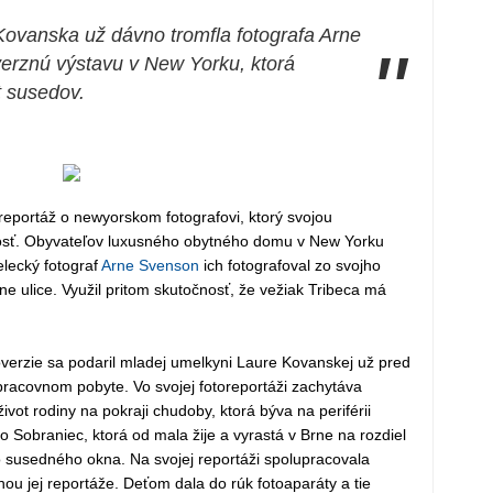
ovanska už dávno tromfla fotografa Arne
"
erznú výstavu v New Yorku, ktorá
t susedov.
eportáž o newyorskom fotografovi, ktorý svojou
nosť. Obyvateľov luxusného obytného domu v New Yorku
elecký fotograf
Arne Svenson
ich fotografoval zo svojho
e ulice. Využil pritom skutočnosť, že vežiak Tribeca má
erzie sa podaril mladej umelkyni Laure Kovanskej už pred
pracovnom pobyte. Vo svojej fotoreportáži zachytáva
ivot rodiny na pokraji chudoby, ktorá býva na periférii
o Sobraniec, ktorá od mala žije a vyrastá v Brne na rozdiel
 susedného okna. Na svojej reportáži spolupracovala
hou jej reportáže. Deťom dala do rúk fotoaparáty a tie