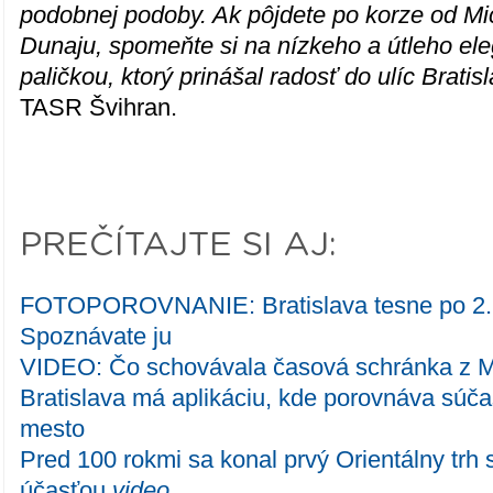
podobnej podoby. Ak pôjdete po korze od Mi
Dunaju, spomeňte si na nízkeho a útleho el
paličkou, ktorý prinášal radosť do ulíc Bratis
TASR Švihran.
PREČÍTAJTE SI AJ:
FOTOPOROVNANIE: Bratislava tesne po 2. s
Spoznávate ju
VIDEO: Čo schovávala časová schránka z M
Bratislava má aplikáciu, kde porovnáva súča
mesto
Pred 100 rokmi sa konal prvý Orientálny trh
účasťou
video