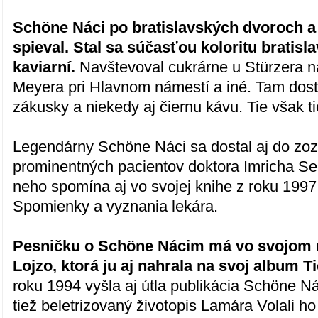
Schöne Náci po bratislavských dvoroch 
spieval. Stal sa súčasťou koloritu bratisl
kaviarní.
Navštevoval cukrárne u Stürzera na
Meyera pri Hlavnom námestí a iné. Tam dos
zákusky a niekedy aj čiernu kávu. Tie však ti
Legendárny Schöne Náci sa dostal aj do z
prominentných pacientov doktora Imricha S
neho spomína aj vo svojej knihe z roku 199
Spomienky a vyznania lekára.
Pesničku o Schöne Nácim má vo svojom r
Lojzo, ktorá ju aj nahrala na svoj album T
roku 1994 vyšla aj útla publikácia Schöne N
tiež beletrizovaný životopis Lamára Volali 