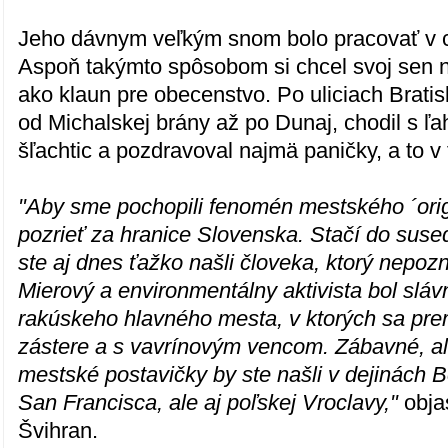
Jeho dávnym veľkým snom bolo pracovať v c
Aspoň takýmto spôsobom si chcel svoj sen n
ako klaun pre obecenstvo. Po uliciach Bratis
od Michalskej brány až po Dunaj, chodil s ľ
šľachtic a pozdravoval najmä paničky, a to v
"Aby sme pochopili fenomén mestského ´ori
pozrieť za hranice Slovenska. Stačí do suse
ste aj dnes ťažko našli človeka, ktorý nepo
Mierový a environmentálny aktivista bol sláv
rakúskeho hlavného mesta, v ktorých sa pre
zástere a s vavrínovým vencom. Zábavné, al
mestské postavičky by ste našli v dejinách B
San Francisca, ale aj poľskej Vroclavy,"
obja
Švihran.