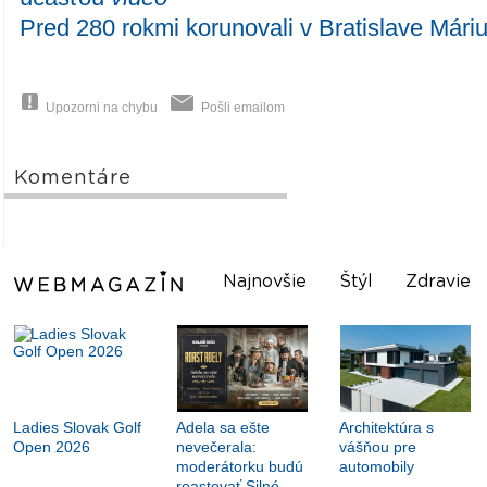
Pred 280 rokmi korunovali v Bratislave Máriu
Upozorni na chybu
Pošli emailom
Komentáre
Najnovšie
Štýl
Zdravie
Ladies Slovak Golf
Adela sa ešte
Architektúra s
Open 2026
nevečerala:
vášňou pre
moderátorku budú
automobily
roastovať Silné