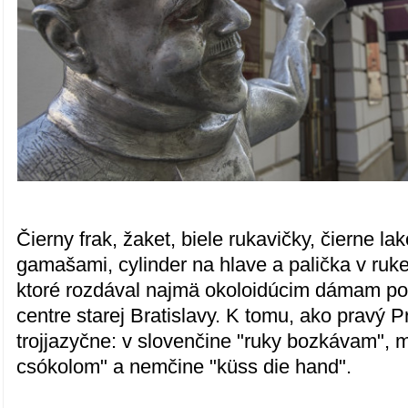
Čierny frak, žaket, biele rukavičky, čierne la
gamašami, cylinder na hlave a palička v ruk
ktoré rozdával najmä okoloidúcim dámam p
centre starej Bratislavy. K tomu, ako pravý P
trojjazyčne: v slovenčine "ruky bozkávam", 
csókolom" a nemčine "küss die hand".