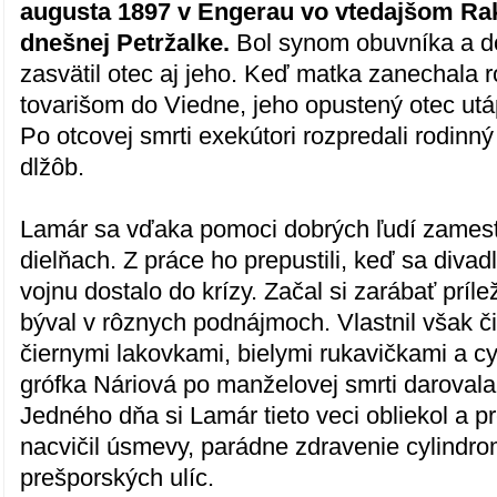
augusta 1897 v Engerau vo vtedajšom Ra
dnešnej Petržalke.
Bol synom obuvníka a d
zasvätil otec aj jeho. Keď matka zanechala r
tovarišom do Viedne, jeho opustený otec utáp
Po otcovej smrti exekútori rozpredali rodinn
dlžôb.
Lamár sa vďaka pomoci dobrých ľudí zamest
dielňach. Z práce ho prepustili, keď sa diva
vojnu dostalo do krízy. Začal si zarábať príl
býval v rôznych podnájmoch. Vlastnil však či
čiernymi lakovkami, bielymi rukavičkami a cy
grófka Náriová po manželovej smrti darovala 
Jedného dňa si Lamár tieto veci obliekol a p
nacvičil úsmevy, parádne zdravenie cylindro
prešporských ulíc.