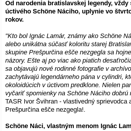
Od narodenia bratislavskej legendy, vždy
úctivého Schöne Náciho, uplynie vo štvrt
rokov.
"Kto bol Ignác Lamár, známy ako Schöne N
alebo unikátna súčasť koloritu starej Bratisl
skupine Prešpurčina ešče nezgegla sa hojne
názory. Ešte aj po viac ako piatich desaťroči
sa objavujú nové rodinné fotografie v archívo
zachytávajú legendárneho pána v cylindri, kt
okoloidúcich v úctivom predklone. Nielen 
vyčariť spomienky na Schöne Náciho dobrú 
TASR Ivor Švihran - vlastivedný sprievodca 
Prešpurčina ešče nezgegla!.
Schöne Náci, vlastným menom Ignác Lamár