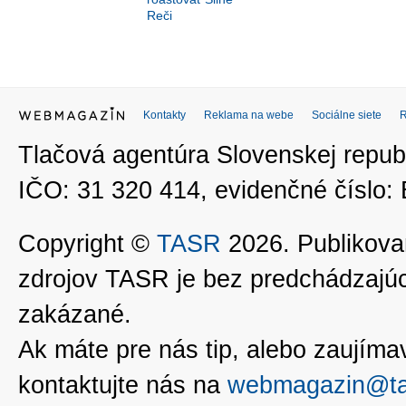
Reči
Kontakty
Reklama na webe
Sociálne siete
Tlačová agentúra Slovenskej republ
IČO: 31 320 414, evidenčné číslo
Copyright ©
TASR
2026. Publikovan
zdrojov TASR je bez predchádzaj
zakázané.
Ak máte pre nás tip, alebo zaujímavé
kontaktujte nás na
webmagazin@ta