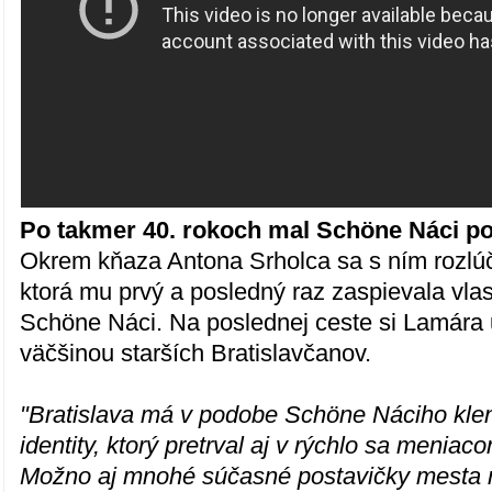
Po takmer 40. rokoch mal Schöne Náci po
Okrem kňaza Antona Srholca sa s ním rozlúči
ktorá mu prvý a posledný raz zaspievala vla
Schöne Náci. Na poslednej ceste si Lamára u
väčšinou starších Bratislavčanov.
"Bratislava má v podobe Schöne Náciho klen
identity, ktorý pretrval aj v rýchlo sa meni
Možno aj mnohé súčasné postavičky mesta r