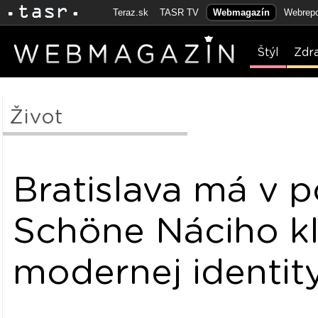
Teraz.sk
TASR TV
Webmagazín
Webrepo
Štýl
Zdr
Život
Bratislava má v 
Schöne Náciho k
modernej identit