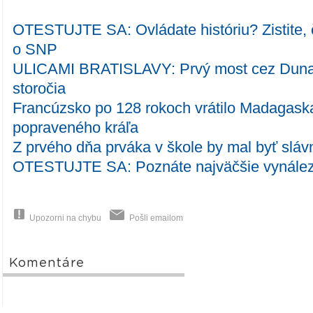
OTESTUJTE SA: Ovládate históriu? Zistite, č
o SNP
ULICAMI BRATISLAVY: Prvý most cez Dunaj p
storočia
Francúzsko po 128 rokoch vrátilo Madagask
popraveného kráľa
Z prvého dňa prváka v škole by mal byť slá
OTESTUJTE SA: Poznáte najväčšie vynálezy
Upozorni na chybu
Pošli emailom
Komentáre