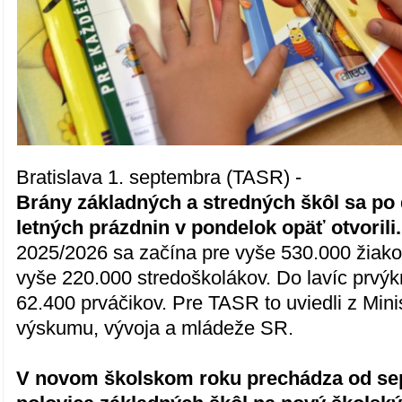
Bratislava 1. septembra (TASR) -
Brány základných a stredných škôl sa p
letných prázdnin v pondelok opäť otvorili.
2025/2026 sa začína pre vyše 530.000 žiako
vyše 220.000 stredoškolákov. Do lavíc prvýk
62.400 prváčikov. Pre TASR to uviedli z Mini
výskumu, vývoja a mládeže SR.
V novom školskom roku prechádza od sep