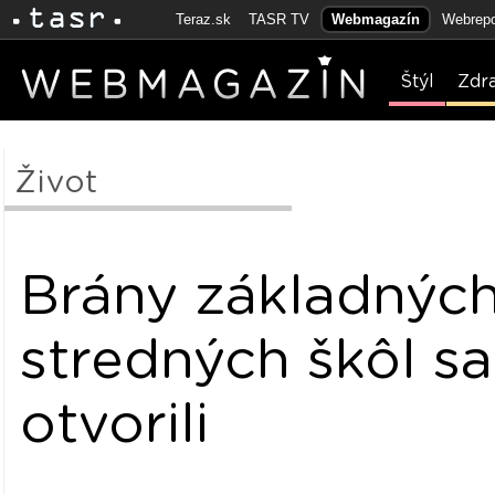
Teraz.sk
TASR TV
Webmagazín
Webrepo
Štýl
Zdr
Život
Brány základných
stredných škôl s
otvorili