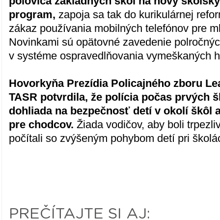
polovica základných škôl na nový školský
program,
zapoja sa tak do kurikulárnej refor
zákaz používania mobilných telefónov pre ml
Novinkami sú opätovné zavedenie polročnýc
v systéme ospravedlňovania vymeškaných h
Hovorkyňa Prezídia Policajného zboru Le
TASR potvrdila, že polícia počas prvých 
dohliada na bezpečnosť detí v okolí škôl 
pre chodcov.
Žiada vodičov, aby boli trpezli
počítali so zvýšeným pohybom detí pri školá
PREČÍTAJTE SI AJ: