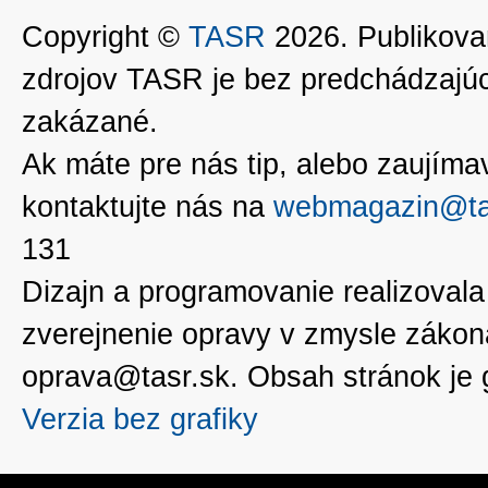
Copyright ©
TASR
2026. Publikovan
zdrojov TASR je bez predchádzaj
zakázané.
Ak máte pre nás tip, alebo zaujímavé
kontaktujte nás na
webmagazin@ta
131
Dizajn a programovanie realizoval
zverejnenie opravy v zmysle zákon
oprava@tasr.sk. Obsah stránok je
Verzia bez grafiky