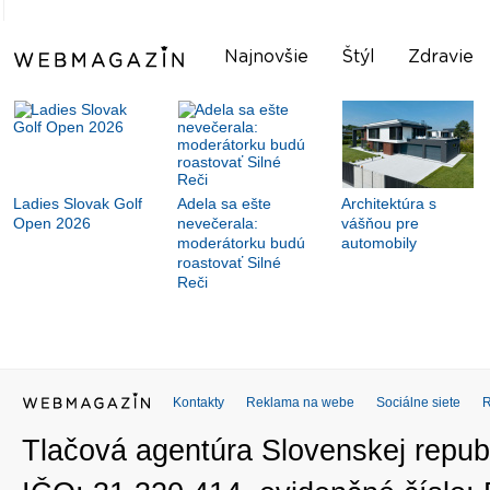
Najnovšie
Štýl
Zdravie
Ladies Slovak Golf
Adela sa ešte
Architektúra s
Open 2026
nevečerala:
vášňou pre
moderátorku budú
automobily
roastovať Silné
Reči
Kontakty
Reklama na webe
Sociálne siete
Tlačová agentúra Slovenskej republ