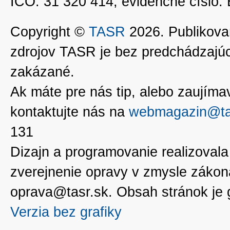
IČO: 31 320 414, evidenčné číslo
Copyright ©
TASR
2026. Publikovan
zdrojov TASR je bez predchádzaj
zakázané.
Ak máte pre nás tip, alebo zaujímavé
kontaktujte nás na
webmagazin@ta
131
Dizajn a programovanie realizoval
zverejnenie opravy v zmysle zákon
oprava@tasr.sk. Obsah stránok je
Verzia bez grafiky