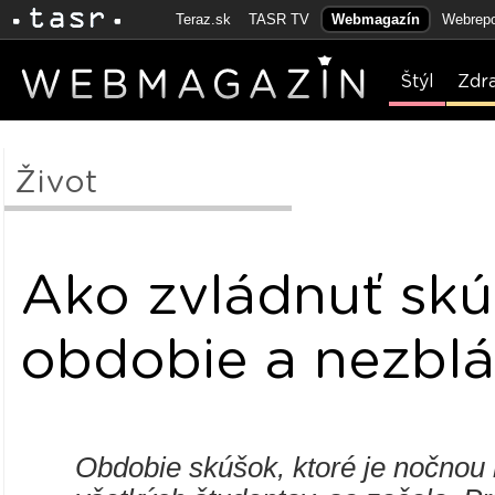
Teraz.sk
TASR TV
Webmagazín
Webrepo
Štýl
Zdr
Život
Ako zvládnuť sk
obdobie a nezblá
Obdobie skúšok, ktoré je nočnou