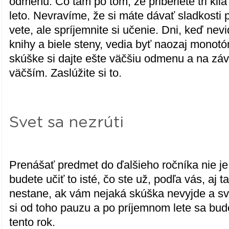
odmenu. Čo tam po tom, že priberiete tri kil
leto. Nevravíme, že si máte dávať sladkosti
vete, ale spríjemnite si učenie. Dni, keď nevid
knihy a biele steny, vedia byť naozaj monot
skúške si dajte ešte väčšiu odmenu a na záv
väčším. Zaslúžite si to.
Svet sa nezrúti
Prenášať predmet do ďalšieho ročníka nie je
budete učiť to isté, čo ste už, podľa vás, aj ta
nestane, ak vám nejaká skúška nevyjde a sve
si od toho pauzu a po príjemnom lete sa bude
tento rok.