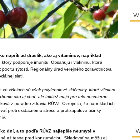
W
o napríklad draslík, ako aj vitamínov, napríklad
,
ktorý podporuje imunitu. Obsahujú i vlákninu, ktorá
k pocitu sýtosti. Regionálny úrad verejného zdravotníctva
iálnej sieti.
 vo višniach sú však polyfenolové zlúčeniny, ktoré višniam
rbenie ako aj chuť, ale taktiež majú pre telo nesmierne
ková z poradne zdravia RÚVZ. Ozrejmila, že napríklad ich
vať proti oxidačnému stresu a protizápalové účinky
ív.
ľko dní, a to podľa RÚVZ najlepšie neumyté v
W
dné až tesne pred konzumáciou. Skladovať sa môžu aj