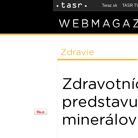
Teraz.sk
TASR T
Zdravie
Zdravotníc
predstavu
minerálov