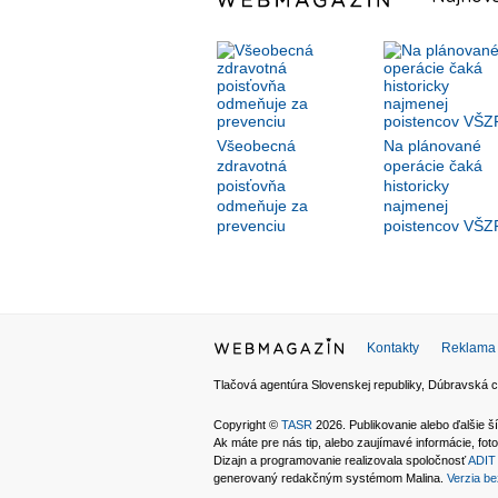
Všeobecná
Na plánované
zdravotná
operácie čaká
poisťovňa
historicky
odmeňuje za
najmenej
prevenciu
poistencov VŠZ
Kontakty
Reklama
Tlačová agentúra Slovenskej republiky, Dúbravská c
Copyright ©
TASR
2026. Publikovanie alebo ďalšie
Ak máte pre nás tip, alebo zaujímavé informácie, foto
Dizajn a programovanie realizovala spoločnosť
ADIT 
generovaný redakčným systémom Malina.
Verzia be