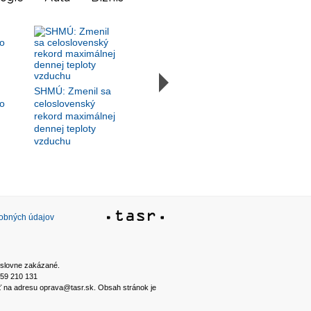
SHMÚ: Zmenil sa
o
celoslovenský
rekord maximálnej
dennej teploty
vzduchu
sobných údajov
ýslovne zakázané.
2 59 210 131
ať na adresu oprava@tasr.sk. Obsah stránok je