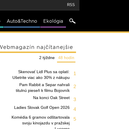
RSS
e
Auto&Techno
Ekológia
Webmagazín najčítanejšie
2 týždne
48 hodín
Skenovať Lidl Plus sa oplatí:
1
Ušetrite viac ako 30% z nákupu
Pam Rabbit a Separ nahrali
2
titulnú pieseň k filmu Bojovník
Na konci Oak Street
3
Ladies Slovak Golf Open 2026
4
Komédia 6 gramov odštartovala
5
svoju kinojazdu v pražskej
Lucerne