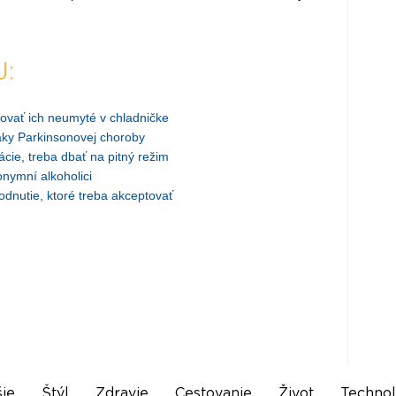
J:
adovať ich neumyté v chladničke
ky Parkinsonovej choroby
ie, treba dbať na pitný režim
onymní alkoholici
odnutie, ktoré treba akceptovať
ie
Štýl
Zdravie
Cestovanie
Život
Technol