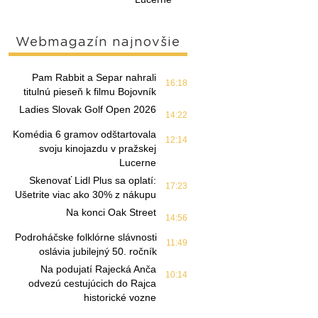
Webmagazín najnovšie
Pam Rabbit a Separ nahrali
16:18
titulnú pieseň k filmu Bojovník
Ladies Slovak Golf Open 2026
14:22
Komédia 6 gramov odštartovala
12:14
svoju kinojazdu v pražskej
Lucerne
Skenovať Lidl Plus sa oplatí:
17:23
Ušetrite viac ako 30% z nákupu
Na konci Oak Street
14:56
Podroháčske folklórne slávnosti
11:49
oslávia jubilejný 50. ročník
Na podujatí Rajecká Anča
10:14
odvezú cestujúcich do Rajca
historické vozne