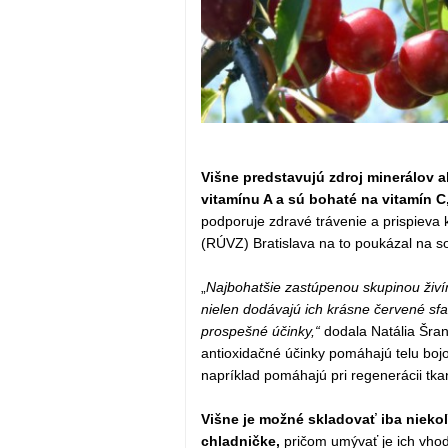
Višne predstavujú zdroj minerálov ak
vitamínu A a sú bohaté na vitamín C
podporuje zdravé trávenie a prispieva 
(RÚVZ) Bratislava na to poukázal na soc
„
Najbohatšie zastúpenou skupinou živín
nielen dodávajú ich krásne červené sfa
prospešné účinky,“
dodala Natália Šran
antioxidačné účinky pomáhajú telu bojo
napríklad pomáhajú pri regenerácii tkan
Višne je možné skladovať iba nieko
chladničke,
pričom umývať je ich vho