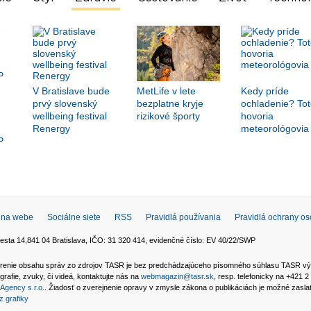
V Bratislave bude
MetLife v lete
Kedy príde
prvý slovenský
bezplatne kryje
ochladenie? Tot
wellbeing festival
rizikové športy
hovoria
Renergy
meteorológovia
P
 na webe
Sociálne siete
RSS
Pravidlá používania
Pravidlá ochrany o
esta 14,841 04 Bratislava, IČO: 31 320 414, evidenčné číslo: EV 40/22/SWP
 šírenie obsahu správ zo zdrojov TASR je bez predchádzajúceho písomného súhlasu TASR v
grafie, zvuky, či videá, kontaktujte nás na
webmagazin@tasr.sk
, resp. telefonicky na +421 
Agency s.r.o.
. Žiadosť o zverejnenie opravy v zmysle zákona o publikáciách je možné zasl
z grafiky