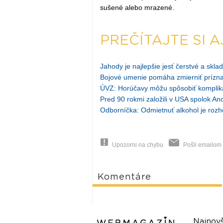
sušené alebo mrazené.
PREČÍTAJTE SI A
Jahody je najlepšie jesť čerstvé a skl
Bojové umenie pomáha zmierniť prízna
ÚVZ: Horúčavy môžu spôsobiť komplikác
Pred 90 rokmi založili v USA spolok An
Odborníčka: Odmietnuť alkohol je rozh
Upozorni na chybu
Pošli emailom
Komentáre
Najnovš