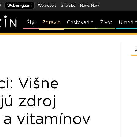
V
Webmagazín
Webreport
Školské
News Now
Štýl
Zdravie
Cestovanie
Život
Umeni
i: Višne
jú zdroj
 a vitamínov