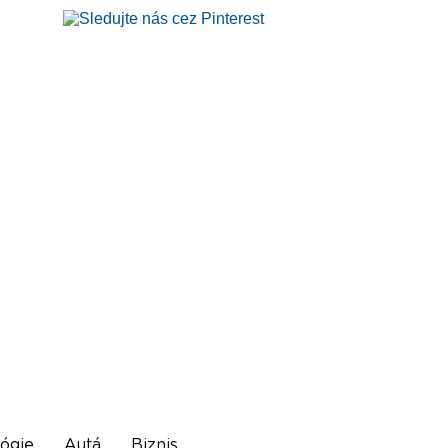
ógie
Autá
Biznis