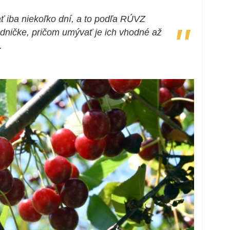
ť iba niekoľko dní, a to podľa RÚVZ
"
adničke, pričom umývať je ich vhodné až
.