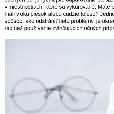
v miestnostiach, ktoré sú vykurované. Máte p
mali v oku piesok alebo cudzie teleso? Jedn
spôsob, ako odstrániť tieto problémy, je ok
rád tiež používanie zvlhčujúcich očných príp