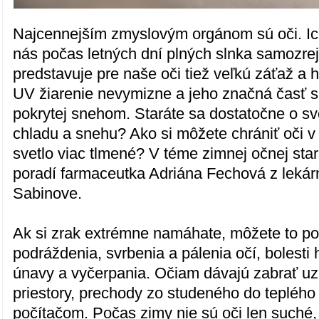
Najcennejším zmyslovým orgánom sú oči. Ic
nás počas letných dní plných slnka samozr
predstavuje pre naše oči tiež veľkú záťaž a h
UV žiarenie nevymizne a jeho značná časť 
pokrytej snehom. Staráte sa dostatočne o sv
chladu a snehu? Ako si môžete chrániť oči v
svetlo viac tlmené? V téme zimnej očnej star
poradí farmaceutka Adriána Fechová z lekár
Sabinove.
Ak si zrak extrémne namáhate, môžete to po
podráždenia, svrbenia a pálenia očí, bolesti 
únavy a vyčerpania. Očiam dávajú zabrať u
priestory, prechody zo studeného do teplého 
počítačom. Počas zimy nie sú oči len suché,