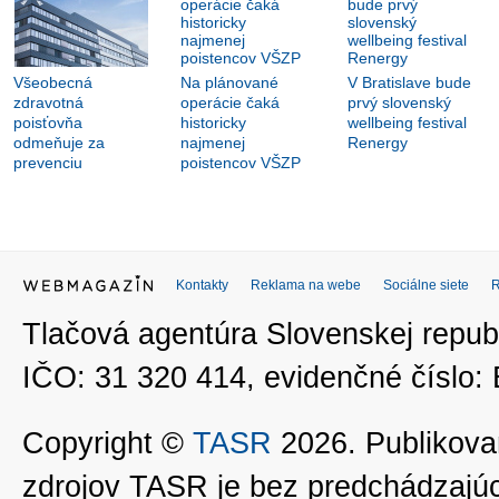
Všeobecná
Na plánované
V Bratislave bude
zdravotná
operácie čaká
prvý slovenský
poisťovňa
historicky
wellbeing festival
odmeňuje za
najmenej
Renergy
prevenciu
poistencov VŠZP
Kontakty
Reklama na webe
Sociálne siete
Tlačová agentúra Slovenskej republ
IČO: 31 320 414, evidenčné číslo
Copyright ©
TASR
2026. Publikovan
zdrojov TASR je bez predchádzaj