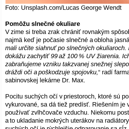
Foto: Unsplash.com/Lucas George Wendt
Pomôžu slnečné okuliare
V zime si treba zrak chrániť rovnakým spôso
najmä keď je počasie slnečné a obloha jasn
mali určite siahnuť po slnečných okuliaroch. K
dokážu zachytiť 99 až 100 % UV žiarenia. Ic
zabraňujeme vzniku takzvanej snežnej slepot
dráždi oči a poškodzuje spojovku,
“ radí far
sabinovskej lekárne Dr. Max.
Pocitu suchých očí v priestoroch, ktoré sú p
vykurované, sa dá tiež predísť. Riešením je 
používať zvlhčovače vzduchu. Niekomu postač
a to ukladanie mokrých uterákov na radiátory
suchých očí je rýchlejšie odparovanie sa sĺz