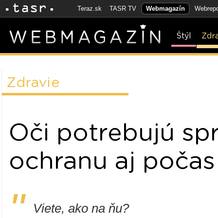
Teraz.sk
TASR TV
Webmagazín
Webrepo
Štýl
Zdr
Zdravie
Oči potrebujú sp
ochranu aj počas
"
Viete, ako na ňu?