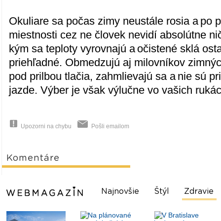
Okuliare sa počas zimy neustále rosia a po 
miestnosti cez ne človek nevidí absolútne nič
kým sa teploty vyrovnajú a očistené sklá ost
priehľadné. Obmedzujú aj milovníkov zimnýc
pod prilbou tlačia, zahmlievajú sa a nie sú p
jazde. Výber je však výlučne vo vašich rukác
Upozorni na chybu
Pošli emailom
Komentáre
Najnovšie
Štýl
Zdravie