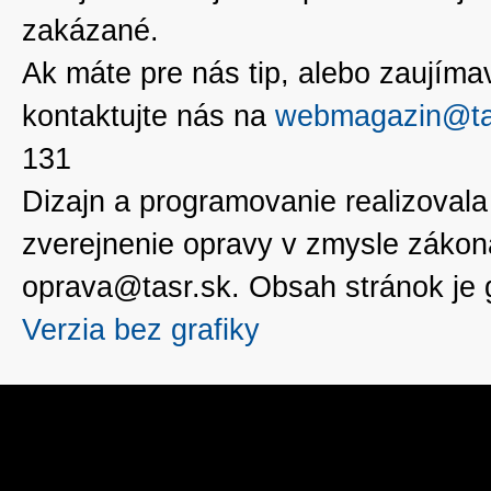
zakázané.
Ak máte pre nás tip, alebo zaujímavé
kontaktujte nás na
webmagazin@ta
131
Dizajn a programovanie realizoval
zverejnenie opravy v zmysle zákon
oprava@tasr.sk. Obsah stránok je
Verzia bez grafiky