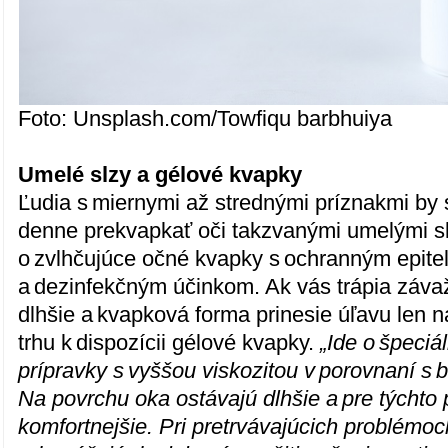
Foto: Unsplash.com/Towfiqu barbhuiya
Umelé slzy a gélové kvapky
Ľudia s miernymi až strednými príznakmi by s
denne prekvapkať oči takzvanými umelými sl
o zvlhčujúce očné kvapky s ochranným epite
a dezinfekčným účinkom. Ak vás trápia záva
dlhšie a kvapková forma prinesie úľavu len n
trhu k dispozícii gélové kvapky.
„Ide o špeciá
prípravky s vyššou viskozitou v porovnaní s
Na povrchu oka ostávajú dlhšie a pre týchto
komfortnejšie. Pri pretrvávajúcich problémoc