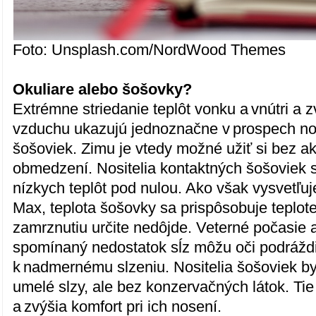
Foto: Unsplash.com/NordWood Themes
Okuliare alebo šošovky?
Extrémne striedanie teplôt vonku a vnútri a 
vzduchu ukazujú jednoznačne v prospech no
šošoviek. Zimu je vtedy možné užiť si bez a
obmedzení. Nositelia kontaktných šošoviek
nízkych teplôt pod nulou. Ako však vysvetľuj
Max, teplota šošovky sa prispôsobuje teplote t
zamrznutiu určite nedôjde. Veterné počasie 
spomínaný nedostatok sĺz môžu oči podráždi
k nadmernému slzeniu. Nositelia šošoviek by
umelé slzy, ale bez konzervačných látok. Tie 
a zvýšia komfort pri ich nosení.