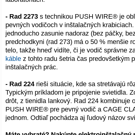
- Rad 2273
s technikou PUSH WIRE® je obľ
pevných vodičoch v inštalačných krabiciach.
jednoducho zasunie nadoraz (bez páčky, bez 
predchodkyni (rad 273) má o 50 % menšie ro
telo, takže hneď vidíte, či je vodič správne 
káble
z tohto radu šetria čas predovšetkým 
inštalačných prác.
- Rad 224
rieši situácie, kde sa stretávajú r
Typickým príkladom je pripojenie svietidla. 
drôt, z tienidla lankový. Rad 224 kombinuj
PUSH WIRE® pre pevný vodič a CAGE CLA
jednom. Odtiaľ pochádza aj ľudový názov svi
Máte vybraté? Nakúpte elektroinštalačný 