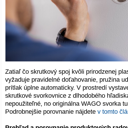
Zatiaľ čo skrutkový spoj kvôli prirodzenej pla
vyžaduje pravidelné doťahovanie, pružina u
prítlak úplne automaticky. V prostredí vyst
skrutkové svorkovnice z dlhodobého hľadiska
nepoužiteľné, no originálna WAGO svorka tu 
Podrobnejšie porovnanie nájdete
v tomto čl
Prehľad a porovnanie produktových rado