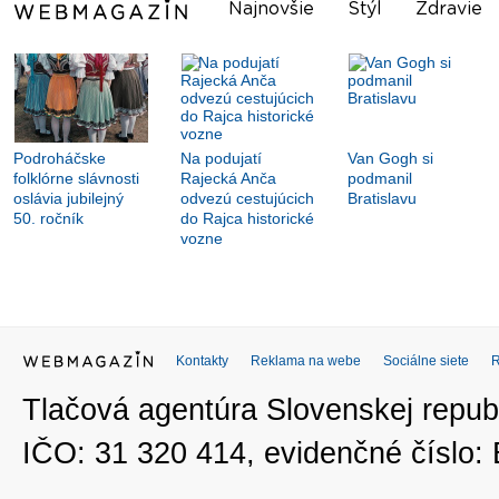
Najnovšie
Štýl
Zdravie
Podroháčske
Na podujatí
Van Gogh si
folklórne slávnosti
Rajecká Anča
podmanil
oslávia jubilejný
odvezú cestujúcich
Bratislavu
50. ročník
do Rajca historické
vozne
Kontakty
Reklama na webe
Sociálne siete
Tlačová agentúra Slovenskej republ
IČO: 31 320 414, evidenčné číslo