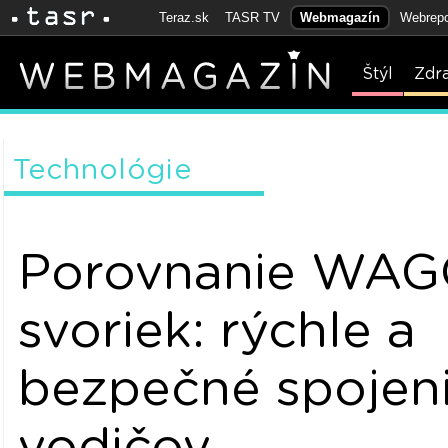
Teraz.sk
TASR TV
Webmagazín
Webrepo
Štýl
Zdr
Technológie
Porovnanie WA
svoriek: rýchle a
bezpečné spojen
vodičov