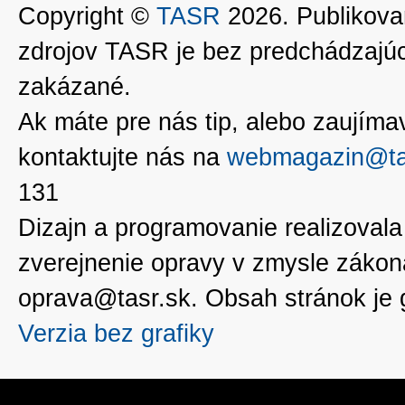
Copyright ©
TASR
2026. Publikovan
zdrojov TASR je bez predchádzaj
zakázané.
Ak máte pre nás tip, alebo zaujímavé
kontaktujte nás na
webmagazin@ta
131
Dizajn a programovanie realizoval
zverejnenie opravy v zmysle zákon
oprava@tasr.sk. Obsah stránok je
Verzia bez grafiky