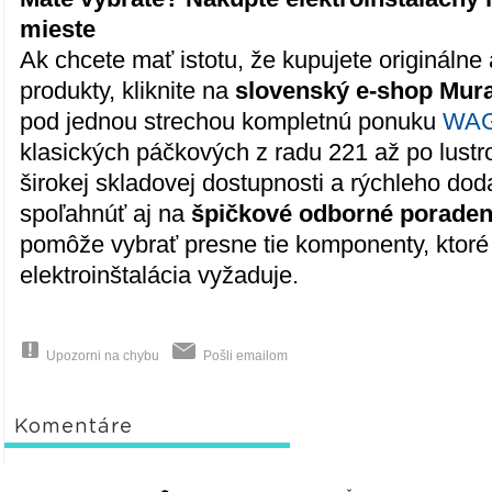
mieste
Ak chcete mať istotu, že kupujete originálne 
produkty, kliknite na
slovenský e-shop Mura
pod jednou strechou kompletnú ponuku
WAG
klasických páčkových z radu 221 až po lust
širokej skladovej dostupnosti a rýchleho do
spoľahnúť aj na
špičkové odborné poraden
pomôže vybrať presne tie komponenty, ktoré
elektroinštalácia vyžaduje.
Upozorni na chybu
Pošli emailom
Komentáre