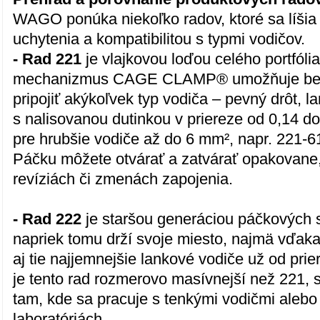
WAGO ponúka niekoľko radov, ktoré sa líši
uchytenia a kompatibilitou s typmi vodičov.
- Rad 221
je vlajkovou loďou celého portfóli
mechanizmus CAGE CLAMP® umožňuje bez 
pripojiť akýkoľvek typ vodiča – pevný drôt, l
s nalisovanou dutinkou v priereze od 0,14 do 
pre hrubšie vodiče až do 6 mm², napr. 221-6
Páčku môžete otvárať a zatvárať opakovane, 
revíziách či zmenách zapojenia.
- Rad 222
je staršou generáciou páčkových sv
napriek tomu drží svoje miesto, najmä vďaka
aj tie najjemnejšie lankové vodiče už od pri
je tento rad rozmerovo masívnejší než 221, s
tam, kde sa pracuje s tenkými vodičmi alebo 
laboratóriách.