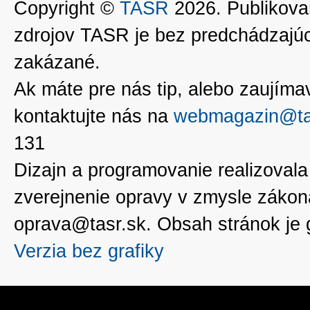
Copyright ©
TASR
2026. Publikovan
zdrojov TASR je bez predchádzaj
zakázané.
Ak máte pre nás tip, alebo zaujímavé
kontaktujte nás na
webmagazin@ta
131
Dizajn a programovanie realizoval
zverejnenie opravy v zmysle zákon
oprava@tasr.sk. Obsah stránok je
Verzia bez grafiky