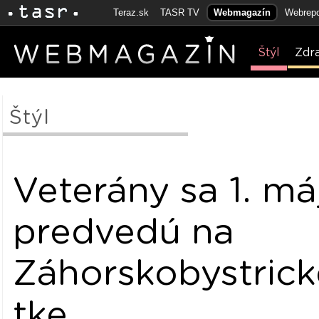
Teraz.sk
TASR TV
Webmagazín
Webrepo
Štýl
Zdr
Štýl
Veterány sa 1. má
predvedú na
Záhorskobystrick
tke