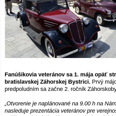
Fanúšikovia veteránov sa 1. mája opäť st
bratislavskej Záhorskej Bystrici.
Prvý máj
predpoludním sa začne 2. ročník Záhorskobys
„Otvorenie je naplánované na 9.00 h na Náme
nasleduje prezentácia veteránov pre verejn