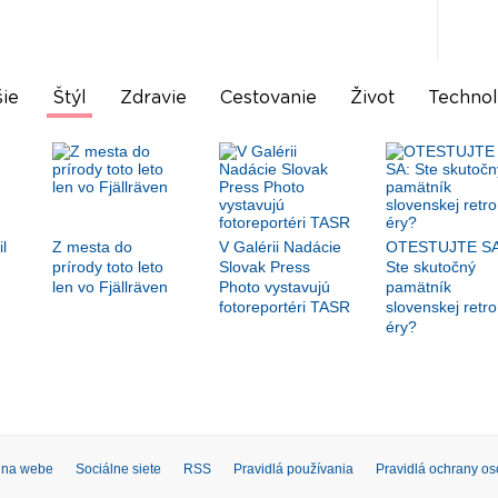
ie
Štýl
Zdravie
Cestovanie
Život
Technol
l
Z mesta do
V Galérii Nadácie
OTESTUJTE SA
prírody toto leto
Slovak Press
Ste skutočný
len vo Fjällräven
Photo vystavujú
pamätník
fotoreportéri TASR
slovenskej retro
éry?
 na webe
Sociálne siete
RSS
Pravidlá používania
Pravidlá ochrany o