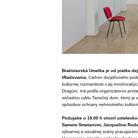
Bratislavská Umelka je od piatka de
tRadovania.
Cieľom dvojdňového poduj
kultúrnej rozmanitosti v jej mnohorakýc
Dragúni, má podľa organizátorov prinie
súčasťou cyklu Tanečný dom, ktorý je 
spôsobov ochrany nehmotného kultúrn
Podujatie o 19.00 h otvorí umeleck
Samom Smetanom, Jacqueline Ruda
výtvarnej a vizuálnej scény pracujúcim