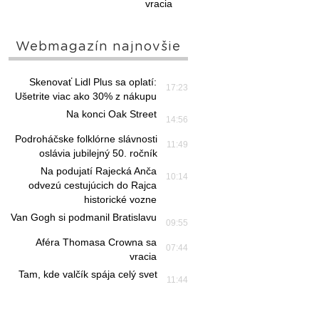
vracia
Webmagazín najnovšie
Skenovať Lidl Plus sa oplatí:
17:23
Ušetrite viac ako 30% z nákupu
Na konci Oak Street
14:56
Podroháčske folklórne slávnosti
11:49
oslávia jubilejný 50. ročník
Na podujatí Rajecká Anča
10:14
odvezú cestujúcich do Rajca
historické vozne
Van Gogh si podmanil Bratislavu
09:55
Aféra Thomasa Crowna sa
07:44
vracia
Tam, kde valčík spája celý svet
11:44