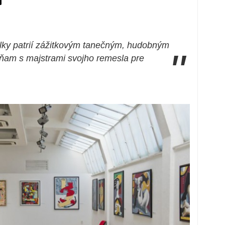
lky patrií zážitkovým tanečným, hudobným
"
lňam s majstrami svojho remesla pre