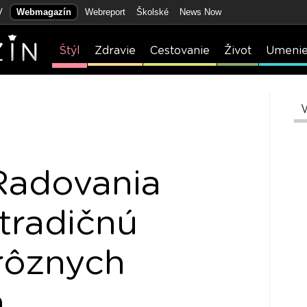
V
Webmagazín
Webreport
Školské
News Now
Štýl
Zdravie
Cestovanie
Život
Umeni
tRadovania
 tradičnú
 rôznych
h