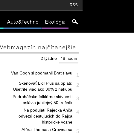
RSS
e
Auto&Techno
Ekológia
Webmagazín najčítanejšie
2 týždne
48 hodín
Van Gogh si podmanil Bratislavu
1
Skenovať Lidl Plus sa oplatí:
2
Ušetrite viac ako 30% z nákupu
Podroháčske folklórne slávnosti
3
oslávia jubilejný 50. ročník
Na podujatí Rajecká Anča
4
odvezú cestujúcich do Rajca
historické vozne
Aféra Thomasa Crowna sa
5