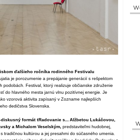
W
jiskom ďalšieho ročníka rodinného Festivalu
atia je porozumenie a prepájanie generácií s rešpektom
h podobách. Festival, ktorý realizuje občianske združenie
sť do hlavného mesta jarnú vlnu pozitívnej energie. Je
ako vzorová aktivita zapísaný v Zozname najlepších
eho dedičstva Slovenska.
o-diskusný formát tRadovanie s... Alžbetou Lukáčovou,
W
vsky a Michalom Veselským,
predstaviteľmi hudobnej,
i s tradičnou kultúrou a jej presahmi do súčasného umenia.