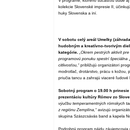
V programe, ktorého súčasťou bude aj 
kolekcie Slovenské impresie II, účink
huky Slovenska a iní.
V sobotu celý areál Umelky (záhrada,
hudobným a kreatívno-tvorivým diel
kategórie.
„Okrem pestrých aktivít pre 
programovú ponuku spestrí špeciálna 
citlivosťou,“
približujú organizátori pr
modrotlač, drotárstvo, prácu s kožou, 
priučia tancu a zahrajú viaceré ľudové
Sobotný program o 19.00 h prinesi
prezentáciu kultúry Rómov zo Slov
výučbu temperamentných rómskych ta
z regiónu Zemplína,“
avizujú organizát
skupina Szászcsávás band a kapela 
Podrobný program nájdu záujemcovia 