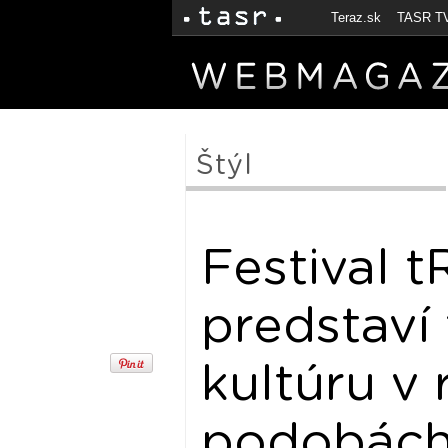
Teraz.sk
TASR T
Štýl
Festival 
predstaví
kultúru v
podobác