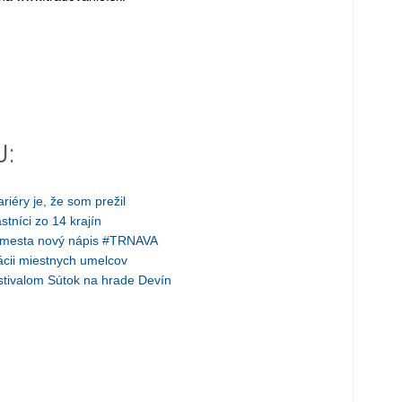
J:
iéry je, že som prežil
stníci zo 14 krajín
re mesta nový nápis #TRNAVA
tácii miestnych umelcov
tivalom Sútok na hrade Devín