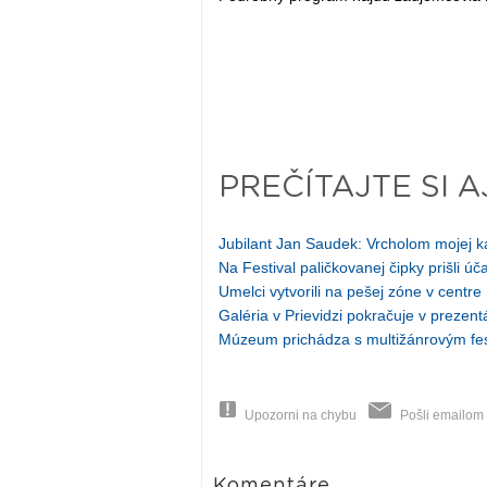
PREČÍTAJTE SI A
Jubilant Jan Saudek: Vrcholom mojej kar
Na Festival paličkovanej čipky prišli úča
Umelci vytvorili na pešej zóne v cent
Galéria v Prievidzi pokračuje v prezen
Múzeum prichádza s multižánrovým fes
Upozorni na chybu
Pošli emailom
Komentáre