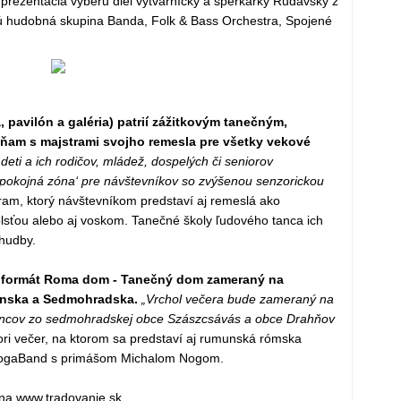
prezentácia výberu diel výtvarníčky a šperkárky Rudavsky z
ujú hudobná skupina Banda, Folk & Bass Orchestra, Spojené
 pavilón a galéria) patrií zážitkovým tanečným,
ňam s majstrami svojho remesla pre všetky vekové
deti a ich rodičov, mládež, dospelých či seniorov
‚pokojná zóna‘ pre návštevníkov so zvýšenou senzorickou
ogram, ktorý návštevníkom predstaví aj remeslá ako
plsťou alebo aj voskom. Tanečné školy ľudového tanca ich
 hudby.
e formát Roma dom - Tanečný dom zameraný na
enska a Sedmohradska.
„Vrchol večera bude zameraný na
ncov zo sedmohradskej obce Szászcsávás a obce Drahňov
ori večer, na ktorom sa predstaví aj rumunská rómska
NogaBand s primášom Michalom Nogom.
na www.tradovanie.sk.