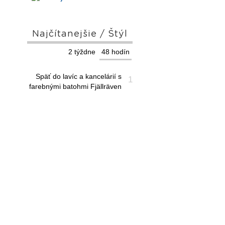
Najčítanejšie / Štýl
2 týždne
48 hodín
Späť do lavíc a kancelárií s
1
farebnými batohmi Fjällräven