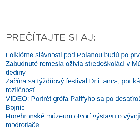
PREČÍTAJTE SI AJ:
Folklórne slávnosti pod Poľanou budú po prvýk
Zabudnuté remeslá oživia stredoškoláci v M
dediny
Začína sa týždňový festival Dni tanca, pouk
rozličnosť
VIDEO: Portrét grófa Pálffyho sa po desaťroč
Bojníc
Horehronské múzeum otvorí výstavu o vývoji
modrotlače