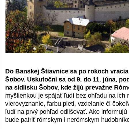
Do Banskej Štiavnice sa po rokoch vracia 
Šobov. Uskutoční sa od 9. do 11. júna, p
na sídlisku Šobov, kde žijú prevažne Róm
myšlienkou je spájať ľudí bez ohľadu na ich 
vierovyznanie, farbu pleti, vzdelanie či čoko
ľudí na prvý pohľad odlišovať. Ako informujú
bude patriť rómskym i nerómskym hudobník