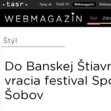
Teraz.sk
TASR TV
Webmagazín
Webrepo
Štýl
Zdr
Štýl
Do Banskej Štiav
vracia festival Sp
Šobov