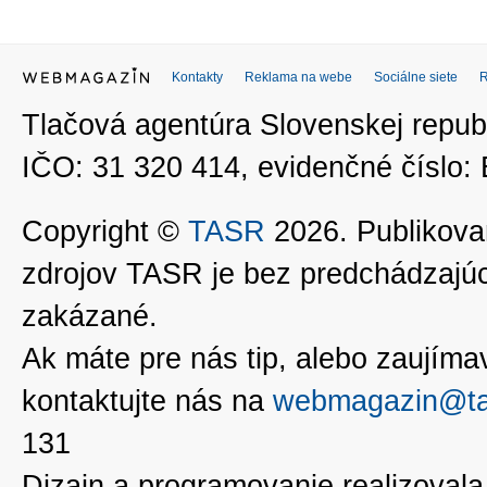
Kontakty
Reklama na webe
Sociálne siete
Tlačová agentúra Slovenskej republ
IČO: 31 320 414, evidenčné číslo
Copyright ©
TASR
2026. Publikovan
zdrojov TASR je bez predchádzaj
zakázané.
Ak máte pre nás tip, alebo zaujímavé
kontaktujte nás na
webmagazin@ta
131
Dizajn a programovanie realizoval