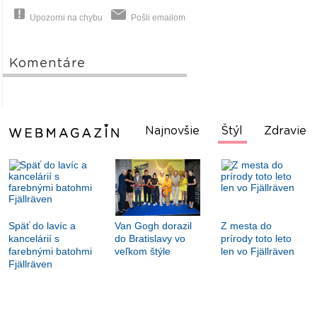
Upozorni na chybu
Pošli emailom
Komentáre
Najnovšie
Štýl
Zdravie
Späť do lavíc a
Van Gogh dorazil
Z mesta do
kancelárií s
do Bratislavy vo
prírody toto leto
farebnými batohmi
veľkom štýle
len vo Fjällräven
Fjällräven