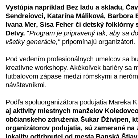
Vystúpia napríklad Bez ladu a skladu, Čav
Sendreiovci, Katarína Máliková, Barbora
Ivana Mer, Sisa Feher či detský folklórn
Detvy.
"
Program je pripravený tak, aby sa do
všetky generácie,"
pripomínajú organizátori.
Pod vedením profesionálnych umelcov sa bu
kreatívne workshopy. Akékoľvek bariéry sa m
futbalovom zápase medzi rómskymi a neróm
návštevníkmi.
Podľa spoluorganizátora podujatia Mareka 
aj aktivity miestnych manželov Koledovco
občianskeho združenia Šukar Ďživipen, kt
organizátorov podujatia, sú zamerané na
lokality odtrhnutej od mesta Banská Štia