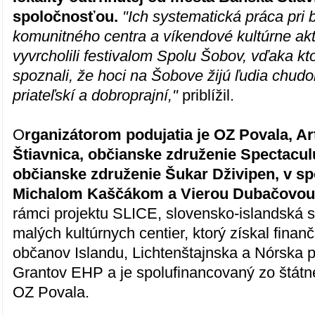
spoločnosťou.
"Ich systematická práca pri
komunitného centra a víkendové kultúrne akti
vyvrcholili festivalom Spolu Šobov, vďaka k
spoznali, že hoci na Šobove žijú ľudia chudob
priateľskí a dobroprajní,"
priblížil.
O
rganizátorom podujatia je OZ Povala, A
Štiavnica, občianske združenie Spectacu
občianske združenie Šukar Dživipen, v sp
Michalom Kaščákom a Vierou Dubačovou
rámci projektu SLICE, slovensko-islandská sp
malých kultúrnych centier, ktorý získal fina
občanov Islandu, Lichtenštajnska a Nórska 
Grantov EHP a je spolufinancovaný zo štát
OZ Povala.