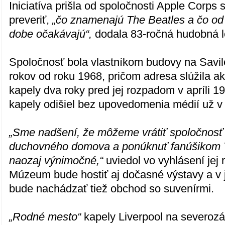
Iniciatíva prišla od spoločnosti Apple Corp
preveriť,
„čo znamenajú The Beatles a čo od 
dobe očakávajú“,
dodala 83-ročná hudobná 
Spoločnosť bola vlastníkom budovy na Savi
rokov od roku 1968, pričom adresa slúžila a
kapely dva roky pred jej rozpadom v apríli 
kapely odišiel bez upovedomenia médií už v
„Sme nadšení, že môžeme vrátiť spoločnosť 
duchovného domova a ponúknuť fanúšikom T
naozaj výnimočné,“
uviedol vo vyhlásení jej 
Múzeum bude hostiť aj dočasné výstavy a v 
bude nachádzať tiež obchod so suvenírmi.
„Rodné mesto“
kapely Liverpool na severoz