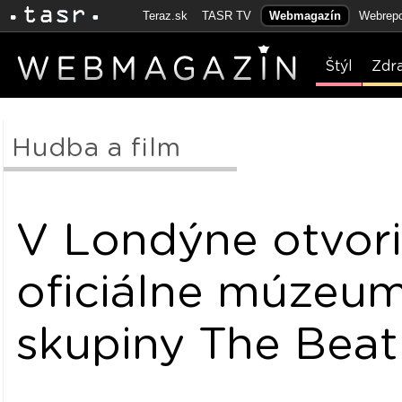
Teraz.sk
TASR TV
Webmagazín
Webrepo
Štýl
Zdr
Hudba a film
V Londýne otvori
oficiálne múzeu
skupiny The Beat