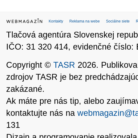
Kontakty
Reklama na webe
Sociálne siete
Tlačová agentúra Slovenskej republ
IČO: 31 320 414, evidenčné číslo
Copyright ©
TASR
2026. Publikovan
zdrojov TASR je bez predchádzaj
zakázané.
Ak máte pre nás tip, alebo zaujímavé
kontaktujte nás na
webmagazin@ta
131
Dizajn a programovanie realizoval