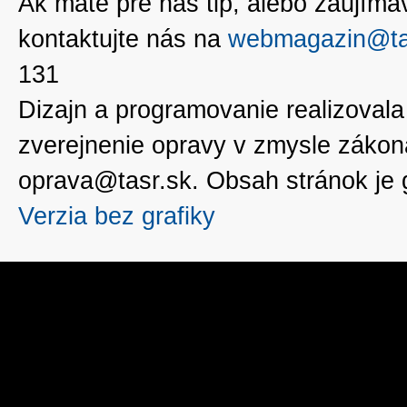
Ak máte pre nás tip, alebo zaujímavé
kontaktujte nás na
webmagazin@ta
131
Dizajn a programovanie realizoval
zverejnenie opravy v zmysle zákon
oprava@tasr.sk. Obsah stránok je
Verzia bez grafiky