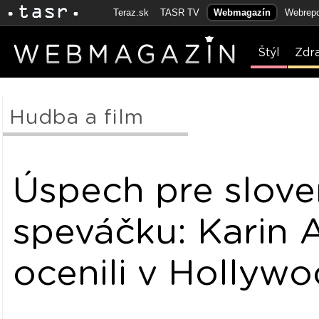
Teraz.sk
TASR TV
Webmagazín
Webrepo
Štýl
Zdr
Hudba a film
Úspech pre slov
speváčku: Karin 
ocenili v Hollyw