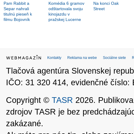
Pam Rabbit a
Komédia 6 gramov
Na konci Oak
Separ nahrali
odštartovala svoju
Street
titulnú pieseň k
kinojazdu v
filmu Bojovník
pražskej Lucerne
Kontakty
Reklama na webe
Sociálne siete
Tlačová agentúra Slovenskej republ
IČO: 31 320 414, evidenčné číslo
Copyright ©
TASR
2026. Publikovan
zdrojov TASR je bez predchádzaj
zakázané.