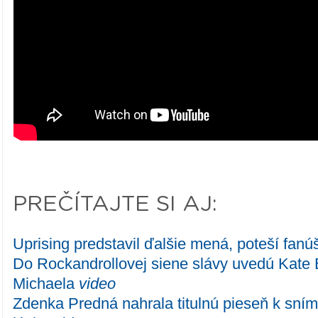
PREČÍTAJTE SI AJ:
Uprising predstavil ďalšie mená, poteší fanú
Do Rockandrollovej siene slávy uvedú Kate
Michaela
video
Zdenka Predná nahrala titulnú pieseň k sním