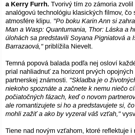
a Kerry Furrh.
Tvorivý tím zo zámoria zvolil 
analógovú technológiu klasických filmov, čo
atmosfére klipu.
"Po boku Karin Ann si zahral
Man a Wasp: Quantumania, Thor: Láska a hr
úlohách sa predstavili Soyana Pigniatová a I
Barrazaová,"
priblížila Nievelt.
Temná popová balada podľa nej osloví každéh
prial nahliadnuť za horizont prvých opojných
partnerskej známosti.
"Skladba je o životný
niekoho spoznáte a začnete k nemu niečo cít
počiatočných fázach, keď o novom partnerovi
ale romantizujete si ho a predstavujete si, č
mohli zažiť a ako by vyzeral váš vzťah,"
vysv
Tiene nad novým vzťahom, ktoré reflektuje i