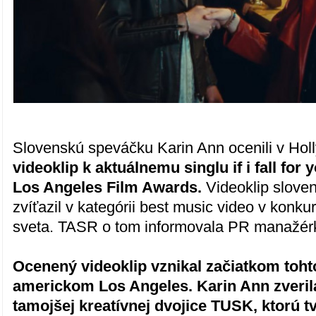
Slovenskú speváčku Karin Ann ocenili v Hol
videoklip k aktuálnemu singlu if i fall for 
Los Angeles Film Awards.
Videoklip slove
zvíťazil v kategórii best music video v konkur
sveta. TASR o tom informovala PR manažérk
Ocenený videoklip vznikal začiatkom toht
americkom Los Angeles. Karin Ann zverila
tamojšej kreatívnej dvojice TUSK, ktorú tv