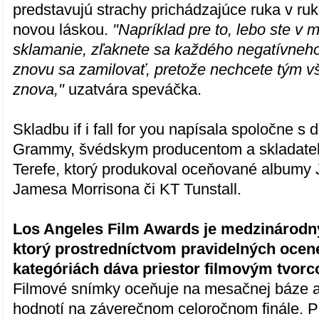
predstavujú strachy prichádzajúce ruka v ru
novou láskou.
"Napríklad pre to, lebo ste v mi
sklamanie, zľaknete sa každého negatívneho 
znovu sa zamilovať, pretože nechcete tým 
znova,"
uzatvára speváčka.
Skladbu if i fall for you napísala spoločne s 
Grammy, švédskym producentom a skladate
Terefe, ktorý produkoval oceňované albumy
Jamesa Morrisona či KT Tunstall.
Los Angeles Film Awards je medzinárodný 
ktorý prostredníctvom pravidelných ocen
kategóriách dáva priestor filmovým tvorc
Filmové snímky oceňuje na mesačnej báze a 
hodnotí na záverečnom celoročnom finále. P