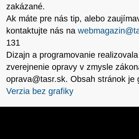
zakázané.
Ak máte pre nás tip, alebo zaujímavé
kontaktujte nás na
webmagazin@ta
131
Dizajn a programovanie realizoval
zverejnenie opravy v zmysle zákon
oprava@tasr.sk. Obsah stránok je
Verzia bez grafiky