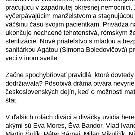
pracujúcu v zapadnutej okresnej nemocnici.
vyčerpávajúcim manželstvom a stagnujúcou 
väčšinu času svojim pacientkam. Privádza na
ukončuje nechcené tehotenstvá, rómskym ž
sterilizácie. Nové priateľstvo s mladou a be
sanitárkou Agátou (Simona Boledovičová) prin
veci v inom svetle.
Začne spochybňovať pravidlá, ktoré dovtedy
dodržiavala? Pôsobivá dráma otvára nevyrie
československých dejín, keď o možnosti mať
štát.
V ďalších rolách diváci a diváčky uvidia her
akými sú Eva Mores, Éva Bandor, Vlad Ivano
Martin Šulík, Péter Bárnai, Milan Mikulčík, N