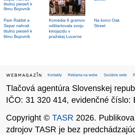
Pam Rabbit a
Komédia 6 gramov
Na konci Oak
Separ nahrali
odštartovala svoju
Street
titulnú pieseň k
kinojazdu v
filmu Bojovník
pražskej Lucerne
Kontakty
Reklama na webe
Sociálne siete
Tlačová agentúra Slovenskej republ
IČO: 31 320 414, evidenčné číslo
Copyright ©
TASR
2026. Publikovan
zdrojov TASR je bez predchádzaj