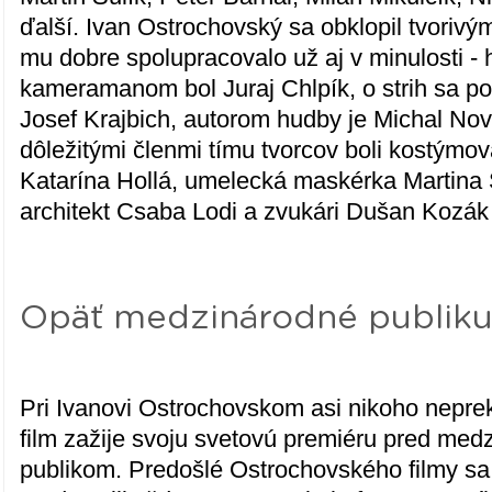
ďalší. Ivan Ostrochovský sa obklopil tvorivý
mu dobre spolupracovalo už aj v minulosti -
kameramanom bol Juraj Chlpík, o strih sa po
Josef Krajbich, autorom hudby je Michal Nov
dôležitými členmi tímu tvorcov boli kostýmov
Katarína Hollá, umelecká maskérka Martina
architekt Csaba Lodi a zvukári Dušan Kozák 
Opäť medzinárodné publik
Pri Ivanovi Ostrochovskom asi nikoho nepre
film zažije svoju svetovú premiéru pred me
publikom. Predošlé Ostrochovského filmy sa 