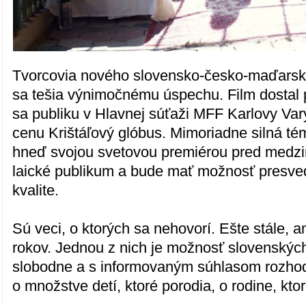
Tvorcovia nového slovensko-česko-maďarsk
sa tešia výnimočnému úspechu. Film dostal pr
sa publiku v Hlavnej súťaži MFF Karlovy Var
cenu Krištáľový glóbus. Mimoriadne silná té
hneď svojou svetovou premiérou pred medz
laické publikum a bude mať možnosť presved
kvalite.
Sú veci, o ktorých sa nehovorí. Ešte stále, a
rokov. Jednou z nich je možnosť slovenskýc
slobodne a s informovaným súhlasom rozhod
o množstve detí, ktoré porodia, o rodine, ktor