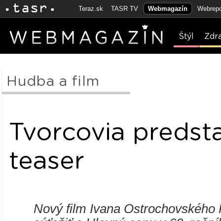
Teraz.sk
TASR TV
Webmagazín
Webrepo
Štýl
Zdr
Hudba a film
Tvorcovia predst
teaser
Nový film Ivana Ostrochovského