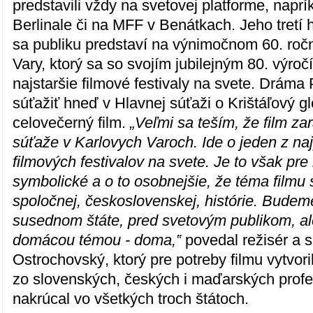
predstavili vždy na svetovej platforme, naprí
Berlinale či na MFF v Benátkach. Jeho tretí
sa publiku predstaví na výnimočnom 60. roč
Vary, ktorý sa so svojím jubilejným 80. výro
najstaršie filmové festivaly na svete. Drám
súťažiť hneď v Hlavnej súťaži o Krištáľový g
celovečerný film.
„Veľmi sa teším, že film zar
súťaže v Karlovych Varoch. Ide o jeden z naj
filmových festivalov na svete. Je to však pr
symbolické a o to osobnejšie, že téma filmu 
spoločnej, československej, histórie. Budeme
susednom štáte, pred svetovým publikom, a
domácou témou - doma,‟
povedal režisér a 
Ostrochovský, ktorý pre potreby filmu vytvori
zo slovenských, českých i maďarských profes
nakrúcal vo všetkých troch štátoch.