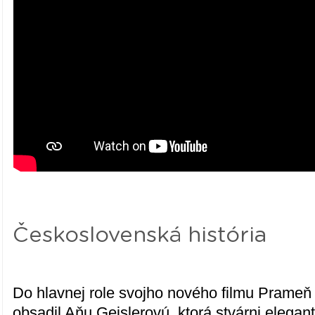
Československá história
Do hlavnej role svojho nového filmu Prame
obsadil Aňu Geislerovú, ktorá stvárni elegant