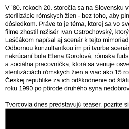
V ’80. rokoch 20. storočia sa na Slovensku 
sterilizácie rómskych žien - bez toho, aby pl
dôsledkom. Práve to je téma, ktorej sa vo 
filme zhostil režisér Ivan Ostrochovský, kto
Leščákom napísal aj scenár k tejto mimoriadn
Odbornou konzultantkou im pri tvorbe scená
nakrúcaní bola Elena Gorolová, rómska ľuds
a sociálna pracovníčka, ktorá sa venuje osve
sterilizáciách rómskych žien a viac ako 15 r
Českej republike za ich odškodnenie od štá
roku 1990 po pôrode druhého syna nedobrovo
Tvorcovia dnes predstavujú teaser, pozrite si