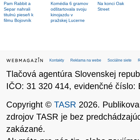
Pam Rabbit a
Komédia 6 gramov
Na konci Oak
Separ nahrali
odštartovala svoju
Street
titulnú pieseň k
kinojazdu v
filmu Bojovník
pražskej Lucerne
Kontakty
Reklama na webe
Sociálne siete
Tlačová agentúra Slovenskej republ
IČO: 31 320 414, evidenčné číslo
Copyright ©
TASR
2026. Publikovan
zdrojov TASR je bez predchádzaj
zakázané.