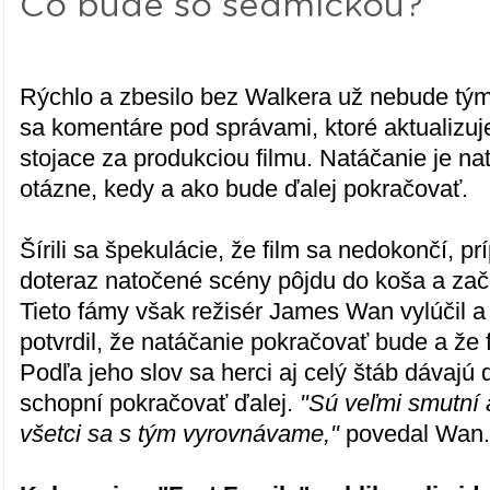
Čo bude so sedmičkou?
Rýchlo a zbesilo bez Walkera už nebude tým
sa komentáre pod správami, ktoré aktualizuj
stojace za produkciou filmu. Natáčanie je na
otázne, kedy a ako bude ďalej pokračovať.
Šírili sa špekulácie, že film sa nedokončí, p
doteraz natočené scény pôjdu do koša a zač
Tieto fámy však režisér James Wan vylúčil a
potvrdil, že natáčanie pokračovať bude a že 
Podľa jeho slov sa herci aj celý štáb dávajú 
schopní pokračovať ďalej.
"Sú veľmi smutní 
všetci sa s tým vyrovnávame,"
povedal Wan