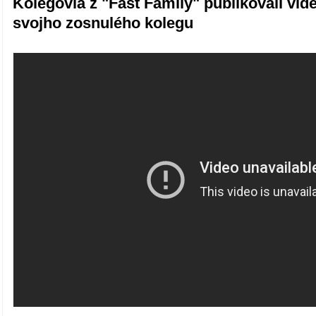
Kolegovia z "Fast Family" publikovali vi
svojho zosnulého kolegu