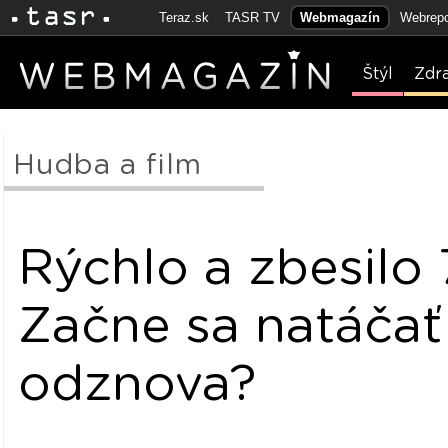
Teraz.sk
TASR TV
Webmagazín
Webrepo
Štýl
Zdr
Hudba a film
Rýchlo a zbesilo 
Začne sa natáčať
odznova?