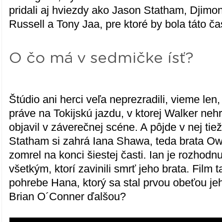
pridali aj hviezdy ako Jason Statham, Djimo
Russell a Tony Jaa, pre ktoré by bola táto č
O čo má v sedmičke ísť?
Štúdio ani herci veľa neprezradili, vieme le
práve na Tokijskú jazdu, v ktorej Walker nehr
objavil v záverečnej scéne. A pôjde v nej ti
Statham si zahrá Iana Shawa, teda brata O
zomrel na konci šiestej časti. Ian je rozhodn
všetkým, ktorí zavinili smrť jeho brata. Film 
pohrebe Hana, ktorý sa stal prvou obeťou j
Brian O´Conner ďalšou?