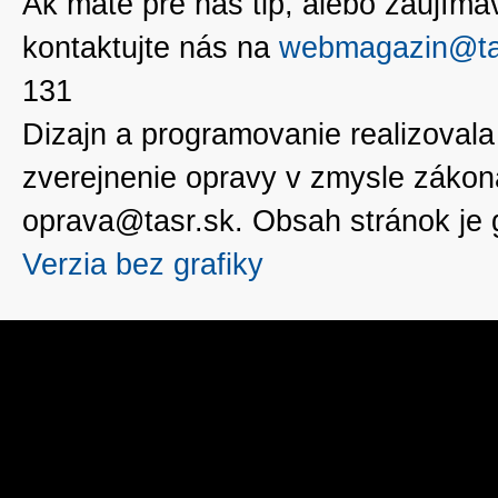
Ak máte pre nás tip, alebo zaujímavé
kontaktujte nás na
webmagazin@ta
131
Dizajn a programovanie realizoval
zverejnenie opravy v zmysle zákon
oprava@tasr.sk. Obsah stránok je
Verzia bez grafiky