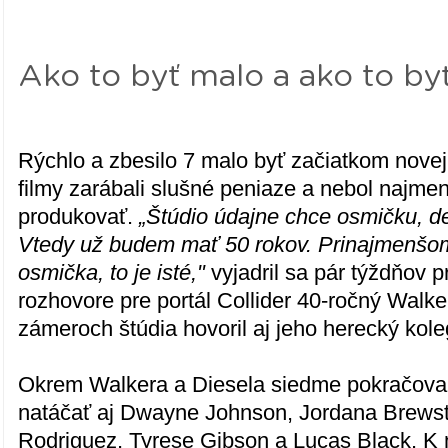
Ako to byť malo a ako to b
Rýchlo a zbesilo 7 malo byť začiatkom novej
filmy zarábali slušné peniaze a nebol najmen
produkovať.
„Štúdio údajne chce osmičku, de
Vtedy už budem mať 50 rokov. Prinajmenšom
osmička, to je isté,"
vyjadril sa pár týždňov 
rozhovore pre portál Collider 40-ročný Walk
zámeroch štúdia hovoril aj jeho herecký kole
Okrem Walkera a Diesela siedme pokračovani
natáčať aj Dwayne Johnson, Jordana Brewst
Rodriguez, Tyrese Gibson a Lucas Black. K 