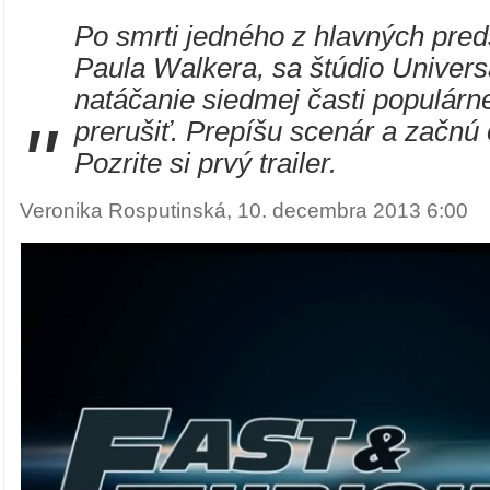
Po smrti jedného z hlavných preds
Paula Walkera, sa štúdio Univers
natáčanie siedmej časti populárne
"
prerušiť. Prepíšu scenár a začn
Pozrite si prvý trailer.
Veronika Rosputinská, 10. decembra 2013 6:00