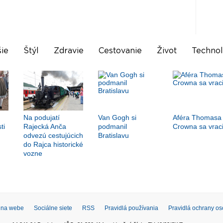
ie
Štýl
Zdravie
Cestovanie
Život
Technol
Na podujatí
Van Gogh si
Aféra Thomasa
ti
Rajecká Anča
podmanil
Crowna sa vrac
odvezú cestujúcich
Bratislavu
do Rajca historické
vozne
 na webe
Sociálne siete
RSS
Pravidlá používania
Pravidlá ochrany o