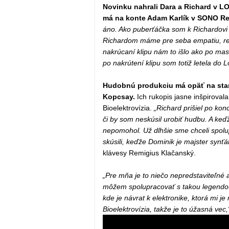
Novinku nahrali Dara a Richard v L
má na konte Adam Karlík v SONO Re
áno. Ako puberťáčka som k Richardovi v
Richardom máme pre seba empatiu, rešp
nakrúcaní klipu nám to išlo ako po mas
po nakrútení klipu som totiž letela do 
Hudobnú produkciu má opäť na star
Kopcsay.
Ich rukopis jasne inšpirov
Bioelektrovízia.
„Richard prišiel po ko
či by som neskúsil urobiť hudbu. A keď
nepomohol. Už dlhšie sme chceli spolup
skúsili, keďže Dominik je majster synťá
klávesy Remigius Klačanský.
„Pre mňa je to niečo nepredstaviteľné 
môžem spolupracovať s takou legendou.
kde je návrat k elektronike, ktorá mi je
Bioelektrovízia, takže je to úžasná vec,