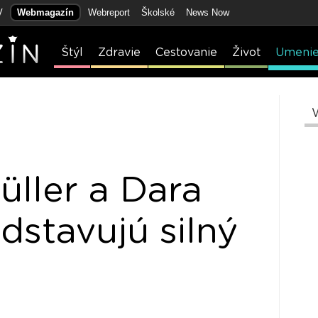
V
Webmagazín
Webreport
Školské
News Now
Štýl
Zdravie
Cestovanie
Život
Umeni
üller a Dara
dstavujú silný