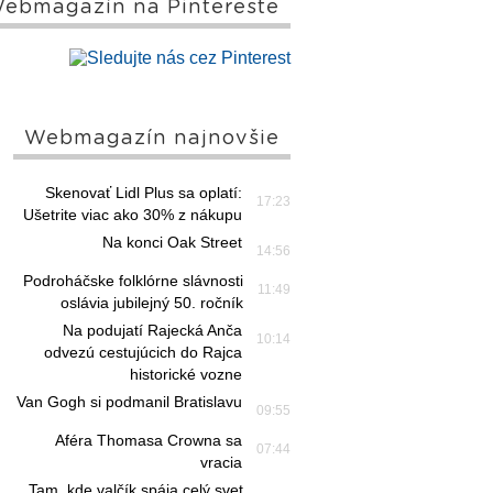
ebmagazín na Pintereste
Webmagazín najnovšie
Skenovať Lidl Plus sa oplatí:
17:23
Ušetrite viac ako 30% z nákupu
Na konci Oak Street
14:56
Podroháčske folklórne slávnosti
11:49
oslávia jubilejný 50. ročník
Na podujatí Rajecká Anča
10:14
odvezú cestujúcich do Rajca
historické vozne
Van Gogh si podmanil Bratislavu
09:55
Aféra Thomasa Crowna sa
07:44
vracia
Tam, kde valčík spája celý svet