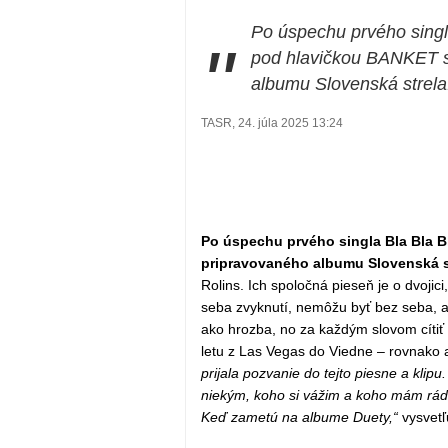
Po úspechu prvého singl
"
pod hlavičkou BANKET s
albumu Slovenská strela
TASR, 24. júla 2025 13:24
Po úspechu prvého singla Bla Bla 
pripravovaného albumu Slovenská s
Rolins. Ich spoločná pieseň je o dvojic
seba zvyknutí, nemôžu byť bez seba, al
ako hrozba, no za každým slovom cítiť 
letu z Las Vegas do Viedne – rovnako 
prijala pozvanie do tejto piesne a klip
niekým, koho si vážim a koho mám rád. 
Keď zametú na albume Duety,“
vysvetľ