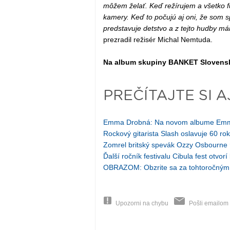
môžem želať. Keď režírujem a všetko fu
kamery. Keď to počujú aj oni, že som 
predstavuje detstvo a z tejto hudby m
prezradil režisér Michal Nemtuda.
Na album skupiny BANKET Slovenská 
PREČÍTAJTE SI A
Emma Drobná: Na novom albume Emmi
Rockový gitarista Slash oslavuje 60 rok
Zomrel britský spevák Ozzy Osbourne
Ďalší ročník festivalu Cibula fest otvor
OBRAZOM: Obzrite sa za tohtoročným 
Upozorni na chybu
Pošli emailom