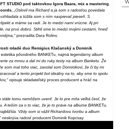
W
OFT STUDIO pod taktovkou Igora Baara, mix a mastering
cords.
„Oslovil ma Richard a ja som s radosťou povedala
zhliadala a túžila som s ním naspievať pieseň. S
ekt a máme sa radi. Je to medzi nami vrúcne. Aj pri
le, na prvú dobrú. Stihli sme to medzi mojimi cestami, hneď
Londýna,“
prezradila Dara Rolins.
osti mladé duo Remigius Klačanský a Dominik
ala estetika pôvodného BANKETu, najmä legendárny album
ncerte za mnou a dal mi do ruky texty na album Banketu. Že
že som mal toho viac, zavolal som Dominikovi, že či by mi
racovať a tento projekt bol ideálny na to, aby sme to spolu
kov,“
opisuje skladateľský proces producent a hráč na
a stále tomu nemôžem uveriť. Je to pre mňa veľká česť, že
 A teším sa o to viac, že je to práve na albume BANKETu,
 najbližšia. Vždy som si vážil Richardovu tvorbu a album
“
neskrýva radosť producent Dominik Kopcsay.