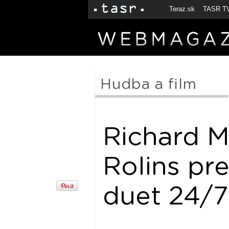
Teraz.sk
TASR T
Hudba a film
Richard M
Rolins pre
duet 24/7