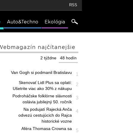
RSS
e
Auto&Techno
Ekológia
Webmagazín najčítanejšie
2 týždne
48 hodín
Van Gogh si podmanil Bratislavu
1
Skenovať Lidl Plus sa oplatí:
2
Ušetrite viac ako 30% z nákupu
Podroháčske folklórne slávnosti
3
oslávia jubilejný 50. ročník
Na podujatí Rajecká Anča
4
odvezú cestujúcich do Rajca
historické vozne
Aféra Thomasa Crowna sa
5