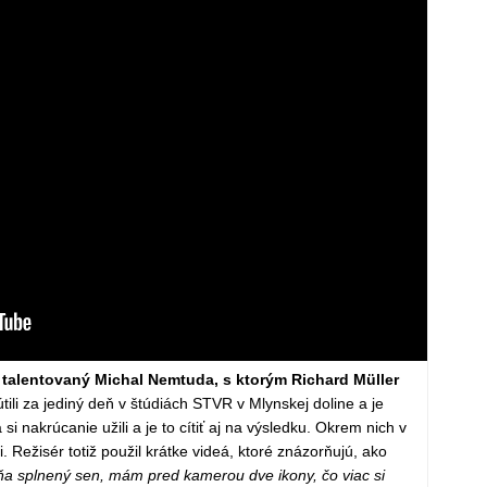
sť talentovaný Michal Nemtuda, s ktorým Richard Müller
útili za jediný deň v štúdiách STVR v Mlynskej doline a je
si nakrúcanie užili a je to cítiť aj na výsledku. Okrem nich v
. Režisér totiž použil krátke videá, ktoré znázorňujú, ako
ňa splnený sen, mám pred kamerou dve ikony, čo viac si