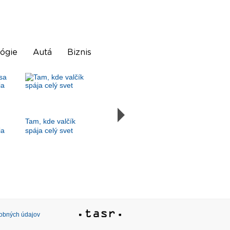
ógie
Autá
Biznis
Tam, kde valčík
ia
spája celý svet
sobných údajov