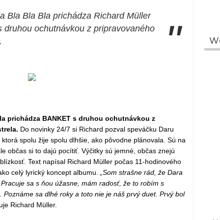
a Bla Bla Bla prichádza Richard Müller
"
 druhou ochutnávkou z pripravovaného
.
W
Bla prichádza BANKET s druhou ochutnávkou z
trela.
Do novinky 24/7 si Richard pozval speváčku Daru
i, ktorá spolu žije spolu dlhšie, ako pôvodne plánovala. Sú na
e občas si to dajú pocítiť. Výčitky sú jemné, občas znejú
blízkosť. Text napísal Richard Müller počas 11-hodinového
ako celý lyrický koncept albumu.
„Som strašne rád, že Dara
u. Pracuje sa s ňou úžasne, mám radosť, že to robím s
Poznáme sa dlhé roky a toto nie je náš prvý duet. Prvý bol
uje Richard Müller.