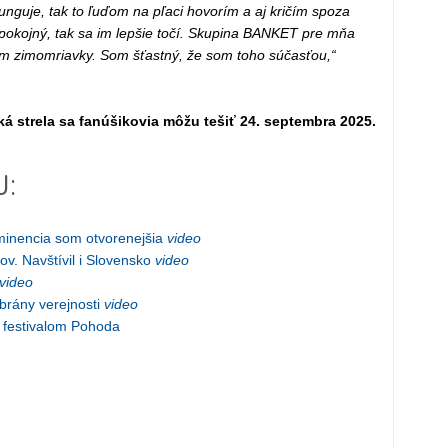
nguje, tak to ľuďom na pľaci hovorím a aj kričím spoza
spokojný, tak sa im lepšie točí. Skupina BANKET pre mňa
ám zimomriavky. Som šťastný, že som toho súčasťou,“
strela sa fanúšikovia môžu tešiť 24. septembra 2025.
J:
nencia som otvorenejšia
video
ov. Navštívil i Slovensko
video
video
í brány verejnosti
video
festivalom Pohoda