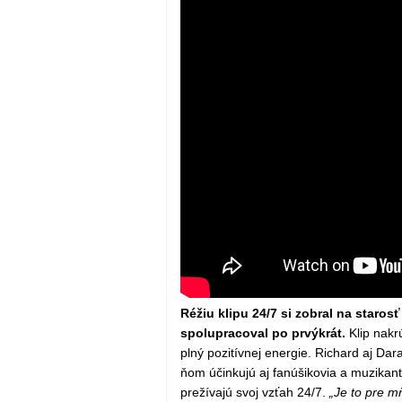
Réžiu klipu 24/7 si zobral na staro
spolupracoval po prvýkrát.
Klip nakr
plný pozitívnej energie. Richard aj Dara 
ňom účinkujú aj fanúšikovia a muzikanti
prežívajú svoj vzťah 24/7.
„Je to pre m