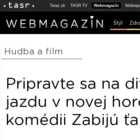
Teraz.sk
TASR TV
Webmagazín
Webrepo
Štýl
Zdr
Hudba a film
Pripravte sa na d
jazdu v novej hor
komédii Zabijú ťa