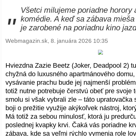
Všetci milujeme poriadne horory 
"
komédie. A keď sa zábava mieša
je zarobené na poriadnu kino jaz
Webmagazin.sk, 8. januára 2026 10:35
Hviezdna Zazie Beetz (Joker, Deadpool 2) t
chyžná do luxusného apartmánového domu, n
vysávanie prachu bude jej najmenší problé
totiž nutne potrebuje čerstvú obeť pre svoje 
smolu si však vybrali zle – táto upratovačka
boji o prežitie využije akýkoľvek nástroj, ktor
Má totiž za sebou minulosť, ktorá ju predurč
poslednej kvapky krvi. Čaká vás poriadne kr
zábava, kde sa veľmi rýchlo vymenia role lovc