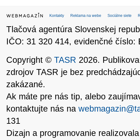
Kontakty
Reklama na webe
Sociálne siete
Tlačová agentúra Slovenskej republ
IČO: 31 320 414, evidenčné číslo
Copyright ©
TASR
2026. Publikovan
zdrojov TASR je bez predchádzaj
zakázané.
Ak máte pre nás tip, alebo zaujímavé
kontaktujte nás na
webmagazin@ta
131
Dizajn a programovanie realizoval