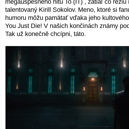
megaúspešného hitu To (IT) , zatiaľ čo réži
talentovaný Kirill Sokolov. Meno, ktoré si fa
humoru môžu pamätať vďaka jeho kultového
You Just Die! V našich končinách známy p
Tak už konečně chcípni, táto.