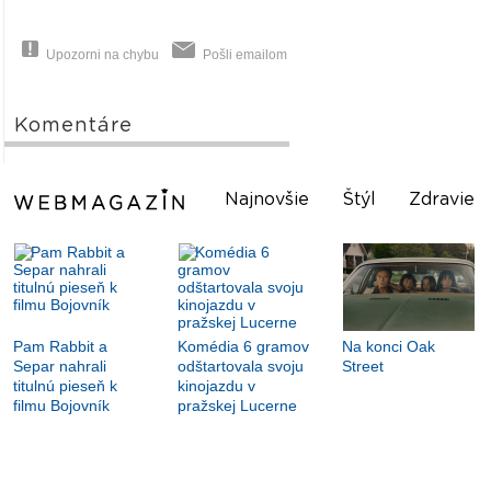
Upozorni na chybu
Pošli emailom
Komentáre
Najnovšie
Štýl
Zdravie
Pam Rabbit a
Komédia 6 gramov
Na konci Oak
Separ nahrali
odštartovala svoju
Street
titulnú pieseň k
kinojazdu v
filmu Bojovník
pražskej Lucerne