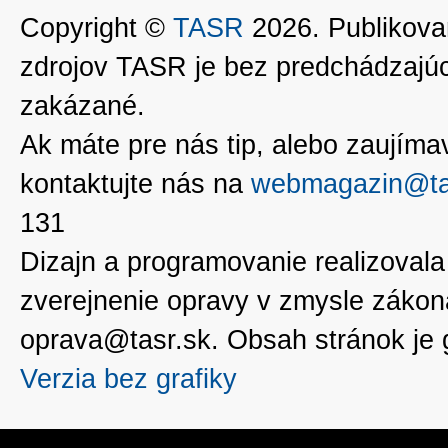
Copyright ©
TASR
2026. Publikovan
zdrojov TASR je bez predchádzaj
zakázané.
Ak máte pre nás tip, alebo zaujímavé
kontaktujte nás na
webmagazin@ta
131
Dizajn a programovanie realizoval
zverejnenie opravy v zmysle zákon
oprava@tasr.sk. Obsah stránok je
Verzia bez grafiky