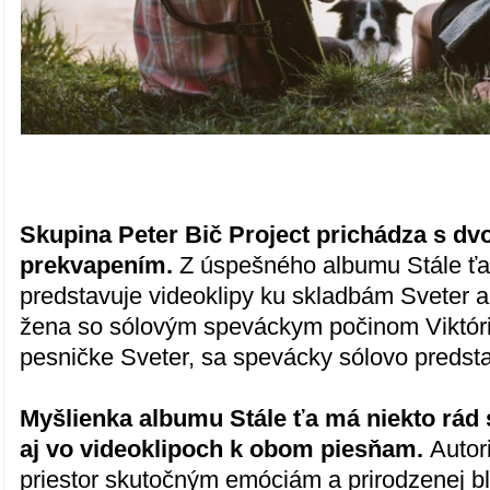
Skupina Peter Bič Project prichádza s d
prekvapením.
Z úspešného albumu Stále ťa
predstavuje videoklipy ku skladbám Sveter a
žena so sólovým speváckym počinom Viktóri
pesničke Sveter, sa spevácky sólovo predsta
Myšlienka albumu Stále ťa má niekto rád
aj vo videoklipoch k obom piesňam.
Autor
priestor skutočným emóciám a prirodzenej bl