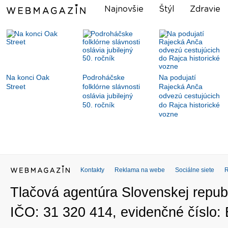
Najnovšie
Štýl
Zdravie
Na konci Oak
Podroháčske
Na podujatí
Street
folklórne slávnosti
Rajecká Anča
oslávia jubilejný
odvezú cestujúcich
50. ročník
do Rajca historické
vozne
Kontakty
Reklama na webe
Sociálne siete
Tlačová agentúra Slovenskej republ
IČO: 31 320 414, evidenčné číslo