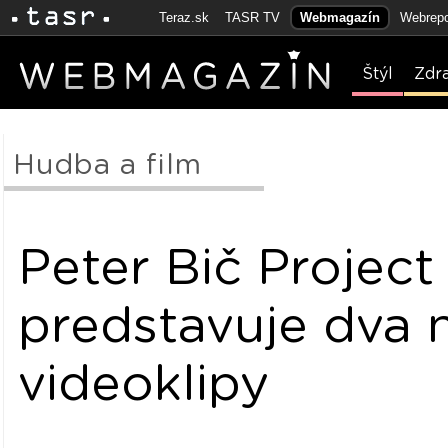
Teraz.sk
TASR TV
Webmagazín
Webrepo
Štýl
Zdr
Hudba a film
Peter Bič Project
predstavuje dva 
videoklipy