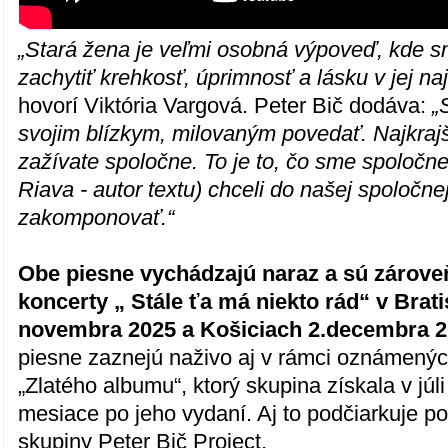
„Stará žena je veľmi osobná výpoveď, kde sm
zachytiť krehkosť, úprimnosť a lásku v jej na
hovorí Viktória Vargová. Peter Bič dodáva:
„
svojim blízkym, milovaným povedať. Najkrajši
zažívate spoločne. To je to, čo sme spoločn
Riava - autor textu) chceli do našej spoločne
zakomponovať.“
Obe piesne vychádzajú naraz a sú zárov
koncerty „ Stále ťa má niekto rád“ v Brati
novembra 2025 a Košiciach 2.decembra 
piesne zaznejú naživo aj v rámci oznámenýc
„Zlatého albumu“, ktorý skupina získala v júli 
mesiace po jeho vydaní. Aj to podčiarkuje po
skupiny Peter Bič Project.