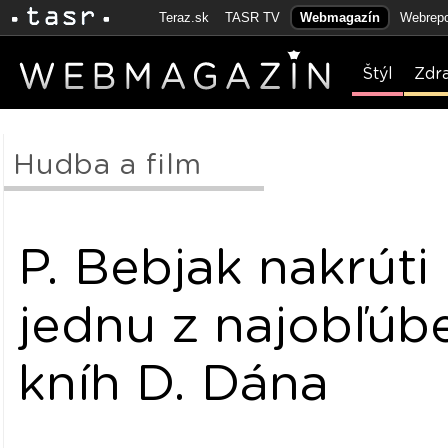
Teraz.sk
TASR TV
Webmagazín
Webrepo
Štýl
Zdr
Hudba a film
P. Bebjak nakrúti 
jednu z najobľúb
kníh D. Dána