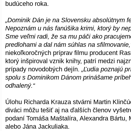
budúceho roka.
„Dominik Dán je na Slovensku absolútnym 
Nepoznám u nás fanúšika krimi, ktorý by nep
Sme veľmi radi, že sa mu páči ako pracujem
predlohami a dal nám súhlas na sfilmovanie,
niekoľkoročných príprav filmu producent Ras
ktorý inšpiroval vznik knihy, patrí medzi naj
prípady novodobých dejín.
„Ľudia poznajú pr
spolu s Dominikom Dánom prinášame príbeh 
odhalený.“
Úlohu Richarda Krauza stvárni Martin Klinč
diváci môžu tešiť aj na ďalších členov vyšet
podaní Tomáša Maštalíra, Alexandra Bártu,
alebo Jána Jackuliaka.