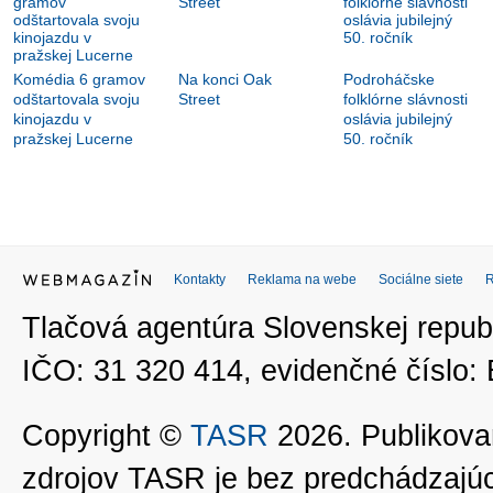
Komédia 6 gramov
Na konci Oak
Podroháčske
odštartovala svoju
Street
folklórne slávnosti
kinojazdu v
oslávia jubilejný
pražskej Lucerne
50. ročník
Kontakty
Reklama na webe
Sociálne siete
Tlačová agentúra Slovenskej republ
IČO: 31 320 414, evidenčné číslo
Copyright ©
TASR
2026. Publikovan
zdrojov TASR je bez predchádzaj