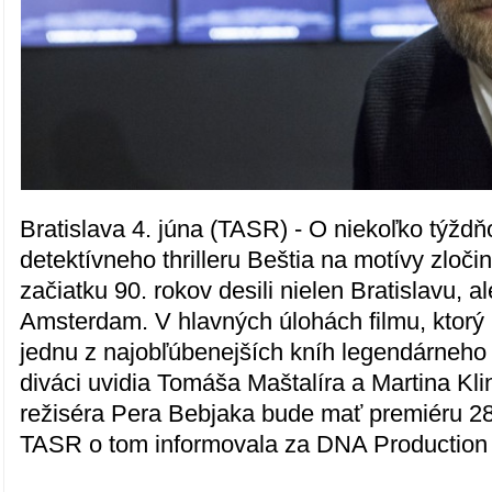
Bratislava 4. júna (TASR) - O niekoľko týžd
detektívneho thrilleru Beštia na motívy zločin
začiatku 90. rokov desili nielen Bratislavu, a
Amsterdam. V hlavných úlohách filmu, ktorý 
jednu z najobľúbenejších kníh legendárneh
diváci uvidia Tomáša Maštalíra a Martina Kli
režiséra Pera Bebjaka bude mať premiéru 28
TASR o tom informovala za DNA Production 