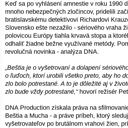
Keď sa po vyhlásení amnestie v roku 1990 d
mnoho nebezpečných zločincov, pridelili za
bratislavskému detektívovi Richardovi Krauz
Slovensko ešte nezažilo - sériového vraha ž
polovicou Európy tiahla krvavá stopa a ktor
odhaliť žiadne bežne využívané metódy. Po
revolučná novinka - analýza DNA.
„Beštia je o vyšetrovaní a dolapení sériového
o ľuďoch, ktorí urobili všetko preto, aby ho 
zlo bolo potrestané. A to je dôležité aj v život
zlo bude vždy potrestané,“
hovorí režisér Pe
DNA Production získala práva na sfilmovanie
Beštia a Mucha - a práve príbeh, ktorý sledu
vyšetrovateľov po brutálnom vrahovi žien, pr