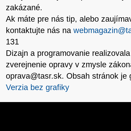
zakázané.
Ak máte pre nás tip, alebo zaujímavé
kontaktujte nás na
webmagazin@ta
131
Dizajn a programovanie realizoval
zverejnenie opravy v zmysle zákon
oprava@tasr.sk. Obsah stránok je
Verzia bez grafiky