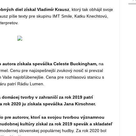
bných diel získal Vladimír Krausz
, ktorý tak obhájil svoje
ausz píše texty pre skupinu IMT Smile, Katku Knechtovú,
terpretov.
 autora získala speváčka Celeste Buckingham,
na
armel. Cenu pre najúspešnejší zvukový nosič si prevzal
m Vaše najobľúbenejšie. Cena pre rozhlasovú stanicu s
áru patrí Rádiu Lumen.
domácej tvorby v zahraničí za rok 2019 patrí
 rok 2020 ju získala speváčka Jana Kirschner.
lo pre autorov, ktorí sa svojou tvorbou významnou
 hudobnej kultúry získal za rok 2019 spevák a skladateľ
 modernej slovenskej populárnej hudby. Za rok 2020 bol