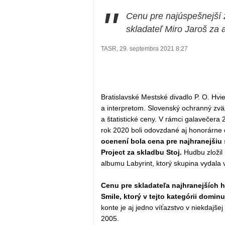
"
Cenu pre najúspešnejší 
skladateľ Miro Jaroš za
TASR, 29. septembra 2021 8:27
Bratislavské Mestské divadlo P. O. Hvie
a interpretom. Slovenský ochranný zv
a štatistické ceny. V rámci galavečera 
rok 2020 boli odovzdané aj honorárne
ocenení bola cena pre najhranejšiu 
Project za skladbu Stoj.
Hudbu zložil 
albumu Labyrint, ktorý skupina vydala 
Cenu pre skladateľa najhranejších h
Smile, ktorý v tejto kategórii domin
konte je aj jedno víťazstvo v niekdajšej 
2005.