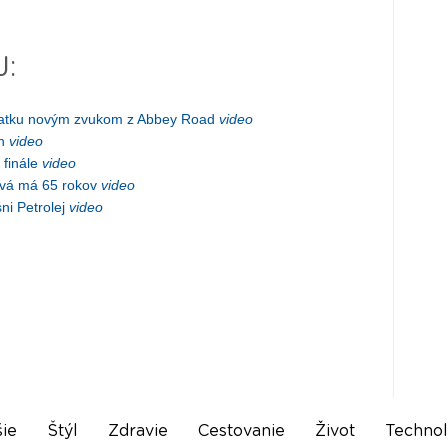
J:
siatku novým zvukom z Abbey Road
video
en
video
 finále
video
vá má 65 rokov
video
ni Petrolej
video
ie
Štýl
Zdravie
Cestovanie
Život
Technol