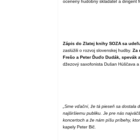
ocenený hudobný skladateľ a dirigent 
Zápis do Zlatej knihy SOZA sa udeľ
zaslúžili o rozvoj slovenskej hudby.
Za 
Frešo a Peter Ďuďo Dudák, spevák a
džezový saxofonista Dušan Húščava a 
„Sme vďační, že tá pieseň sa dostala do 
najširšiemu publiku. Je pre nás najväčší
koncertoch a že nám píšu príbehy, ktoré 
kapely Peter Bič.