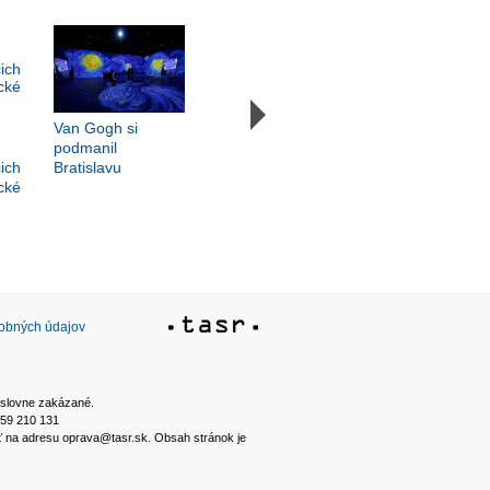
Van Gogh si
podmanil
ich
Bratislavu
cké
sobných údajov
ýslovne zakázané.
2 59 210 131
ať na adresu oprava@tasr.sk. Obsah stránok je