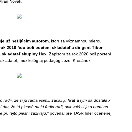
Milan Novák.
uje už nežijúcim autorom
, ktorí sa významnou mierou
rok 2019 ňou boli poctení skladateľ a dirigent Tibor
 skladateľ skupiny Hex.
Zápisom za rok 2020 boli poctení
skladateľ, muzikológ aj pedagóg Jozef Kresánek.
rádií, že si ju rádia všimli, začali ju hrať a tým sa dostala k
 dar, že tú pieseň majú ľudia radi, spievajú si ju s nami na
pri tejto piesni zažívajú,“
povedal pre TASR líder ocenenej