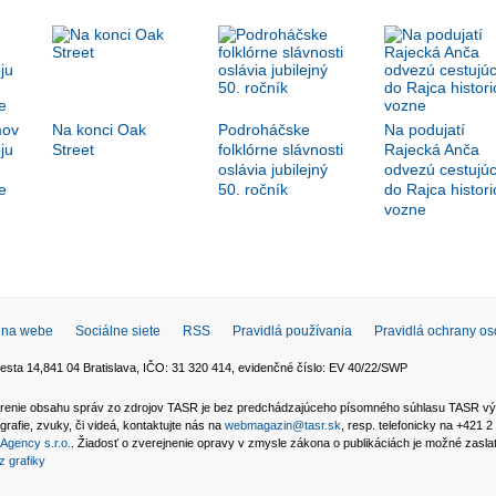
mov
Na konci Oak
Podroháčske
Na podujatí
ju
Street
folklórne slávnosti
Rajecká Anča
oslávia jubilejný
odvezú cestujúc
e
50. ročník
do Rajca histori
vozne
 na webe
Sociálne siete
RSS
Pravidlá používania
Pravidlá ochrany o
esta 14,841 04 Bratislava, IČO: 31 320 414, evidenčné číslo: EV 40/22/SWP
 šírenie obsahu správ zo zdrojov TASR je bez predchádzajúceho písomného súhlasu TASR v
grafie, zvuky, či videá, kontaktujte nás na
webmagazin@tasr.sk
, resp. telefonicky na +421 
Agency s.r.o.
. Žiadosť o zverejnenie opravy v zmysle zákona o publikáciách je možné zasl
z grafiky