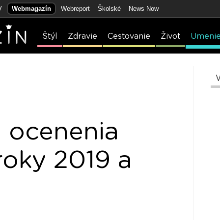
V
Webmagazín
Webreport
Školské
News Now
Štýl
Zdravie
Cestovanie
Život
Umeni
 ocenenia
oky 2019 a