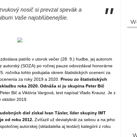
"
zvukový nosič si prevzal spevák a
 album Vaše najobľúbenejšie.
W
zdoslava patrilo v utorok večer (28. 9.) hudbe, jej autorom
äz autorský (SOZA) po ročnej pauze odovzdával honorárne
25. ročníka tohto podujatia okrem štatistických ocenení za
 ocenenia za roky 2019 a 2020.
Prvou zo štatistických
skladbu roka 2020. Odnáša si ju skupina Peter Bič
Peter Bič a Viktória Vargová, text napísal Vlado Krausz. Je z
v októbri 2019.
udobných diel získal Ivan Tásler, líder skupiny IMT
uje od roku 2012.
Zvíťazil už deviatykrát za sebou a na jeho
spoločnej autorskej (skladatelia aj textári) kategórii z roku
W