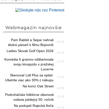
Webmagazín najnovšie
Pam Rabbit a Separ nahrali
16:18
titulnú pieseň k filmu Bojovník
Ladies Slovak Golf Open 2026
14:22
Komédia 6 gramov odštartovala
12:14
svoju kinojazdu v pražskej
Lucerne
Skenovať Lidl Plus sa oplatí:
17:23
Ušetrite viac ako 30% z nákupu
Na konci Oak Street
14:56
Podroháčske folklórne slávnosti
11:49
oslávia jubilejný 50. ročník
Na podujatí Rajecká Anča
10:14