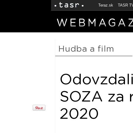
Teraz.sk
TASR T
Hudba a film
Odovzdali
SOZA za r
2020