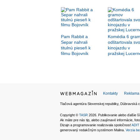
Pam Rabbit a
Komédia 6 gra
Separ nahrali
odštartovala svo
titulnú pieseň k
kinojazdu v
filmu Bojovník
pražskej Lucern
Kontakty
Reklama
Tlačová agentúra Slovenskej republiky, Dúbravská c
Copyright ©
TASR
2026. Publikovanie alebo ďalšie
Ak máte pre nás tip, alebo zaujímavé informácie, foto
Dizajn a programovanie realizovala spoločnosť
ADIT 
generovaný redakčným systémom Malina.
Verzia be