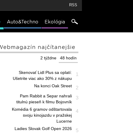
RSS
e
Auto&Techno
Ekológia
Webmagazín najčítanejšie
2 týždne
48 hodín
Skenovať Lidl Plus sa oplatí:
1
Ušetrite viac ako 30% z nákupu
Na konci Oak Street
2
Pam Rabbit a Separ nahrali
3
titulnú pieseň k filmu Bojovník
Komédia 6 gramov odštartovala
4
svoju kinojazdu v pražskej
Lucerne
Ladies Slovak Golf Open 2026
5