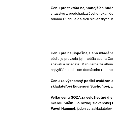
Cenu pre textára najhranejších hudo
víťazstvo z predchádzajúceho roka. Kr
Adama Ďuricu a ďalších slovenských in
Cenu pre najúspešnejšieho mladého
pódiu ju prevzala jej mladšia sestra C
spevák a skladateľ Miro Jaroš za albu
najvyšším podielom domáceho reperto
Cenu za významný podiel uvádzania 
skladateľovi Eugenovi Suchoňovi, za
Veľkú cenu SOZA za celoživotné die
mierou pričinili o rozvoj slovenskej
Pavol Hammel
, jeden zo zakladateľov