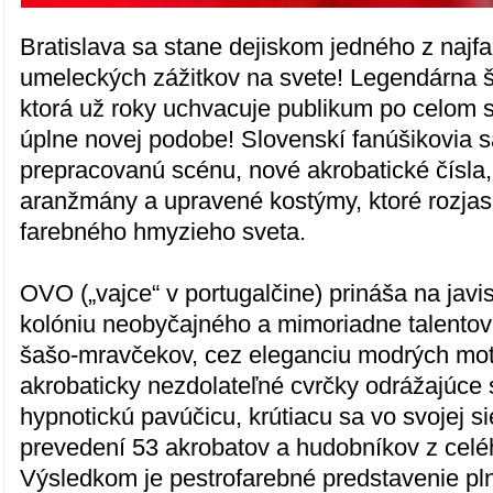
Bratislava sa stane dejiskom jedného z najfa
umeleckých zážitkov na svete! Legendárna š
ktorá už roky uchvacuje publikum po celom s
úplne novej podobe! Slovenskí fanúšikovia s
prepracovanú scénu, nové akrobatické čísla
aranžmány a upravené kostýmy, ktoré rozjas
farebného hmyzieho sveta.
OVO („vajce“ v portugalčine) prináša na javi
kolóniu neobyčajného a mimoriadne talento
šašo-mravčekov, cez eleganciu modrých mot
akrobaticky nezdolateľné cvrčky odrážajúce s
hypnotickú pavúčicu, krútiacu sa vo svojej si
prevedení 53 akrobatov a hudobníkov z celé
Výsledkom je pestrofarebné predstavenie plné