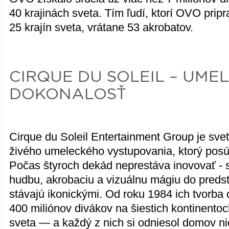
40 krajinách sveta. Tím ľudí, ktorí OVO pripra
25 krajín sveta, vrátane 53 akrobatov.
CIRQUE DU SOLEIL – UME
DOKONALOSŤ
Cirque du Soleil Entertainment Group je sveto
živého umeleckého vystupovania, ktorý posúv
Počas štyroch dekád neprestáva inovovať - s
hudbu, akrobaciu a vizuálnu mágiu do predst
stávajú ikonickými. Od roku 1984 ich tvorba 
400 miliónov divákov na šiestich kontinentoc
sveta — a každý z nich si odniesol domov ni