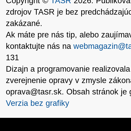
Copyright ©
TASR
2026. Publikovan
zdrojov TASR je bez predchádzaj
zakázané.
Ak máte pre nás tip, alebo zaujímavé
kontaktujte nás na
webmagazin@ta
131
Dizajn a programovanie realizoval
zverejnenie opravy v zmysle zákon
oprava@tasr.sk. Obsah stránok je
Verzia bez grafiky