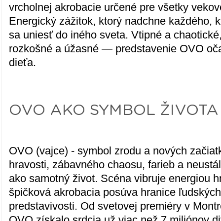
vrcholnej akrobacie určené pre všetky vekov
Energický zážitok, ktorý nadchne každého, k
sa uniesť do iného sveta. Vtipné a chaotické
rozkošné a úžasné — predstavenie OVO oča
dieťa.
OVO AKO SYMBOL ŽIVOTA
OVO (vajce) - symbol zrodu a nových začiatk
hravosti, zábavného chaosu, farieb a neustá
ako samotný život. Scéna vibruje energiou 
špičková akrobacia posúva hranice ľudských
predstavivosti. Od svetovej premiéry v Montr
OVO získalo srdcia už viac než 7 miliónov d