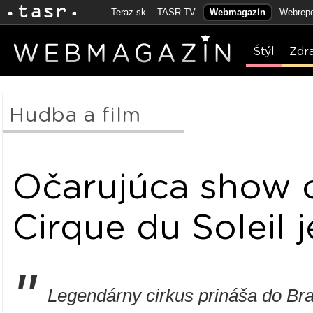
Teraz.sk
TASR TV
Webmagazín
Webrepo
Štýl
Zdr
Hudba a film
Očarujúca show 
Cirque du Soleil j
"
Legendárny cirkus prináša do Br