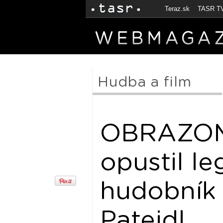
Teraz.sk
TASR T
Hudba a film
OBRAZOM:
opustil l
hudobník 
Patejdl