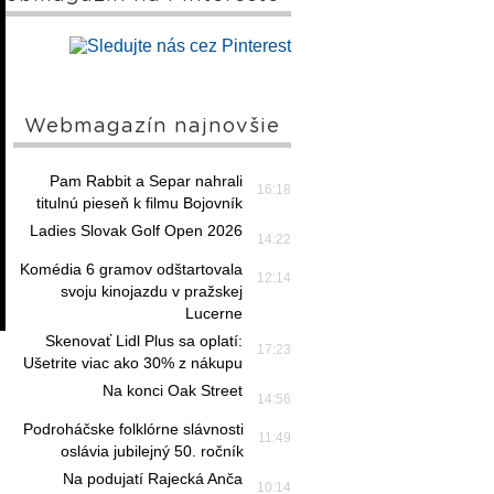
Webmagazín najnovšie
Pam Rabbit a Separ nahrali
16:18
titulnú pieseň k filmu Bojovník
Ladies Slovak Golf Open 2026
14:22
Komédia 6 gramov odštartovala
12:14
svoju kinojazdu v pražskej
Lucerne
Skenovať Lidl Plus sa oplatí:
17:23
Ušetrite viac ako 30% z nákupu
Na konci Oak Street
14:56
Podroháčske folklórne slávnosti
11:49
oslávia jubilejný 50. ročník
Na podujatí Rajecká Anča
10:14