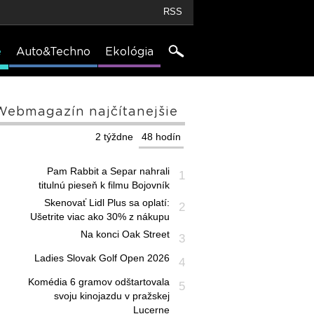
RSS
e
Auto&Techno
Ekológia
Webmagazín najčítanejšie
2 týždne
48 hodín
Pam Rabbit a Separ nahrali
1
titulnú pieseň k filmu Bojovník
Skenovať Lidl Plus sa oplatí:
2
Ušetrite viac ako 30% z nákupu
Na konci Oak Street
3
Ladies Slovak Golf Open 2026
4
Komédia 6 gramov odštartovala
5
svoju kinojazdu v pražskej
Lucerne