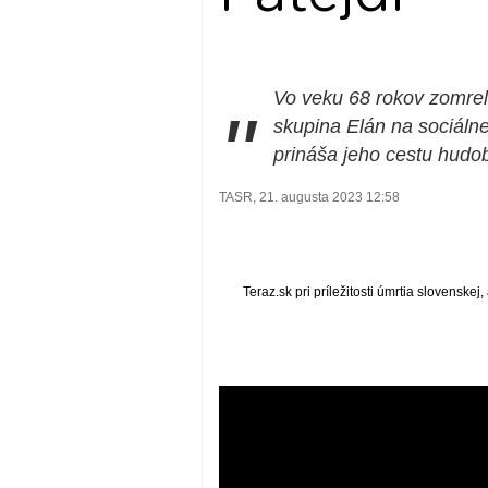
Vo veku 68 rokov zomrel 
"
skupina Elán na sociálnej 
prináša jeho cestu hud
TASR, 21. augusta 2023 12:58
Teraz.sk pri príležitosti úmrtia slovenske