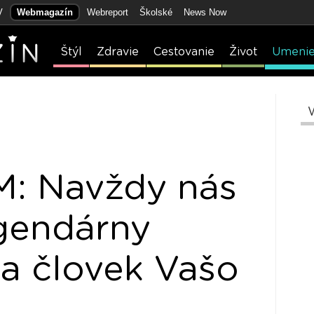
V
Webmagazín
Webreport
Školské
News Now
Štýl
Zdravie
Cestovanie
Život
Umeni
 Navždy nás
egendárny
a človek Vašo