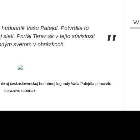
W
hudobník Vašo Patejdl. Potvrdila to
"
sieti. Portál Teraz.sk v tejto súvislosti
obným svetom v obrázkoch.
j, ale aj československej hudobnej legendy Vaša Patejdla pripravilo
obrazovú reportáž.
W