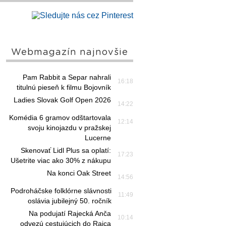
Webmagazín najnovšie
Pam Rabbit a Separ nahrali
16:18
titulnú pieseň k filmu Bojovník
Ladies Slovak Golf Open 2026
14:22
Komédia 6 gramov odštartovala
12:14
svoju kinojazdu v pražskej
Lucerne
Skenovať Lidl Plus sa oplatí:
17:23
Ušetrite viac ako 30% z nákupu
Na konci Oak Street
14:56
Podroháčske folklórne slávnosti
11:49
oslávia jubilejný 50. ročník
Na podujatí Rajecká Anča
10:14
odvezú cestujúcich do Rajca