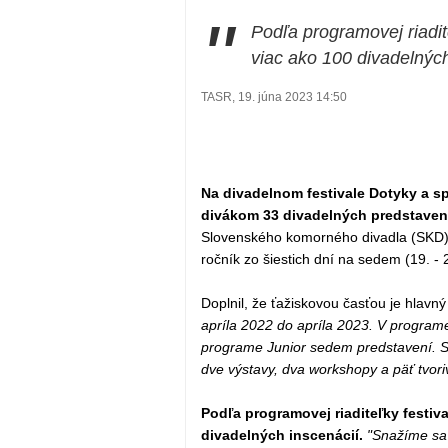
"
Podľa programovej riadit
viac ako 100 divadelných
TASR, 19. júna 2023 14:50
Na divadelnom festivale Dotyky a sp
divákom 33 divadelných predstavení
Slovenského komorného divadla (SKD) v M
ročník zo šiestich dní na sedem (19. - 2
Doplnil, že ťažiskovou časťou je hlavn
apríla 2022 do apríla 2023. V programe
programe Junior sedem predstavení. Súča
dve výstavy, dva workshopy a päť tvoriv
Podľa programovej riaditeľky festiv
divadelných inscenácií.
"Snažíme sa 