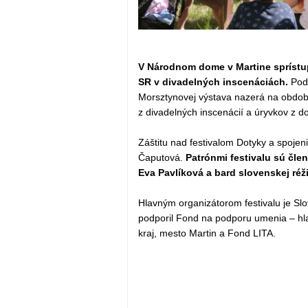
V Národnom dome v Martine sprístup
SR v divadelných inscenáciách.
Pod
Morsztynovej výstava nazerá na obdobie
z divadelných inscenácií a úryvkov z do
Záštitu nad festivalom Dotyky a spojen
Čaputová.
Patrónmi festivalu sú čle
Eva Pavlíková a bard slovenskej réž
Hlavným organizátorom festivalu je Sl
podporil Fond na podporu umenia – hlav
kraj, mesto Martin a Fond LITA.