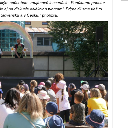
jakým spôsobom zaujímavé inscenácie. Ponúkame priestor
e aj na diskusie divákov s tvorcami. Pripravili sme tiež tri
 Slovensku a v Česku,"
priblížila.