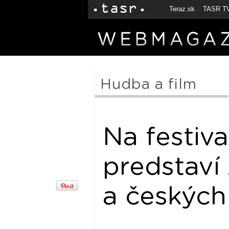
Teraz.sk
TASR T
Hudba a film
Na festiva
predstaví
a českých