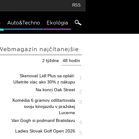
RSS
e
Auto&Techno
Ekológia
Webmagazín najčítanejšie
2 týždne
48 hodín
Skenovať Lidl Plus sa oplatí:
1
Ušetrite viac ako 30% z nákupu
Na konci Oak Street
2
Komédia 6 gramov odštartovala
3
svoju kinojazdu v pražskej
Lucerne
Van Gogh si podmanil Bratislavu
4
Ladies Slovak Golf Open 2026
5