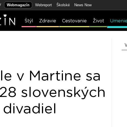
V
Webmagazín
Webreport
Školské
News Now
Štýl
Zdravie
Cestovanie
Život
Umeni
le v Martine sa
 28 slovenských
 divadiel