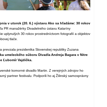
nia v utorok (20. 6.) výstavu Ako sa hľadáme: 30 rokov
ľa PR manažérky Divadelného ústavu Kataríny
 uplynulých 30 rokov prostredníctvom fotografií a objektov
bovej tlače.
ia prevzala prezidentka Slovenskej republiky Zuzana
nka umeleckého súboru Divadla Andreja Bagara v Nitre
ie Ľubomír Vajdička.
ovenské komorné divadlo Martin. Z verejných zdrojov ho
ný partner festivalu. Podporili ho aj Žilinský samosprávny