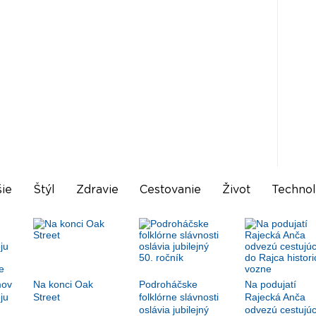
ie
Štýl
Zdravie
Cestovanie
Život
Technol
mov
Na konci Oak
Podroháčske
Na podujatí
ju
Street
folklórne slávnosti
Rajecká Anča
oslávia jubilejný
odvezú cestujúc