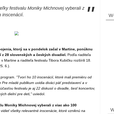
"
eľky festivalu Moniky Michnovej vyberali z
 inscenácií.
W
ojenia, ktorý sa v pondelok začal v Martine, ponúknu
 z 28 slovenských a českých divadiel.
Podľa riaditeľa
artine a riaditeľa festivalu Tibora Kubičku rozšírili 18.
5. 6.).
ý program.
"Tvorí ho 10 inscenácií, ktoré mali premiéru od
 Pre mladé publikum uvidia diváci päť predstavení a v
sťou festivalu je aj 22 diskusií o divadle, šesť koncertov,
ých dielní pre deti,"
uviedol.
alu Moniky Michnovej vyberali z viac ako 100
W
vidieť všetky relevantné inscenácie, ktoré vzniknú na