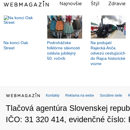
Najnovšie
Štýl
Zdravie
Na konci Oak
Podroháčske
Na podujatí
Street
folklórne slávnosti
Rajecká Anča
oslávia jubilejný
odvezú cestujúcich
50. ročník
do Rajca historické
vozne
Kontakty
Reklama na webe
Sociálne siete
Tlačová agentúra Slovenskej republ
IČO: 31 320 414, evidenčné číslo