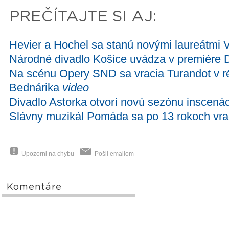
PREČÍTAJTE SI AJ:
Hevier a Hochel sa stanú novými laureátmi
Národné divadlo Košice uvádza v premiére D
Na scénu Opery SND sa vracia Turandot v ré
Bednárika
video
Divadlo Astorka otvorí novú sezónu inscen
Slávny muzikál Pomáda sa po 13 rokoch vra
Upozorni na chybu
Pošli emailom
Komentáre