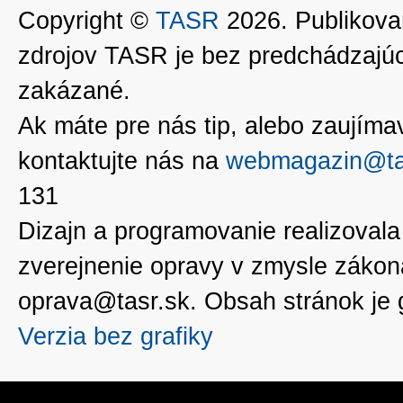
Copyright ©
TASR
2026. Publikovan
zdrojov TASR je bez predchádzaj
zakázané.
Ak máte pre nás tip, alebo zaujímavé
kontaktujte nás na
webmagazin@ta
131
Dizajn a programovanie realizoval
zverejnenie opravy v zmysle zákon
oprava@tasr.sk. Obsah stránok je
Verzia bez grafiky