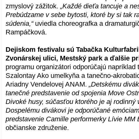
zmyslový zážitok.
„Každé dieťa tancuje a nes
Prebúdzame v sebe bytosti, ktoré by si tak r
súdenia,“
uviedla choreografka a dramaturgi
Rampáčková.
Dejiskom festivalu sú Tabačka Kulturfabr
Zvonárskej ulici, Mestský park a ďalšie pr
programu organizátori odporúčajú napríklad 
Szalontay Ako umelkyňa a tanečno-akrobati
Ariadny Vendelovej ANAM.
„Detskému divák
tanečné predstavenie od spojenia Move Os
Divoké husy, súčasťou ktorého je aj rodinný
Dospelému divákovi je odporúčané emóciami
predstavenie Camille performerky Lívie MM 
občianske združenie.