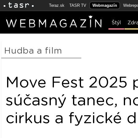
Teraz.sk
TASR TV
Webmagazín
Webrepo
Štýl
Zdr
Hudba a film
Move Fest 2025 p
súčasný tanec, n
cirkus a fyzické 