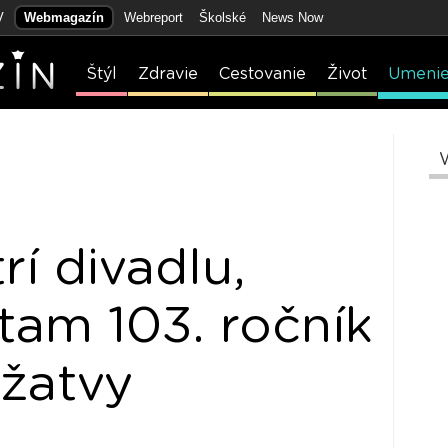
V
Webmagazín
Webreport
Školské
News Now
Štýl
Zdravie
Cestovanie
Život
Umeni
rí divadlu,
 tam 103. ročník
 žatvy