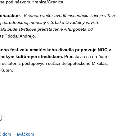
ojne pod názvom Hranica/Granica.
charakter.
„V sobotu večer uvedú inscenáciu Záveje víťazi
j národnostnej menšiny v Srbsku Divadelný vavrín.
alu bude štvrtkové predstavenie A furgoneta od
as,“
dodal Andrejo.
eho festivalu amatérskeho divadla pripravuje NOC v
ianskym kultúrnym strediskom.
Predstavia sa na ňom
recitátori z postupových súťaží Belopotockého Mikuláš,
 Kubín.
J:
 Oldom Hlaváčkom