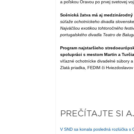
a poľskou Oravou po prvej svetovej v
Scénická žatva má aj medzinárodný 
súťaže ochotníckeho divadla slovenske
Najväčšou exotikou tohtoročného festiv
portugalského divadla Teatro de Balug
Program najstaršieho stredoeurópsk
spolupráci s mestom Martin a Turč
víťazné ochotnícke divadelné súbory a 
Zlatá priadka, FEDIM či Hviezdoslavov
PREČÍTAJTE SI A
V SND sa konala posledná rozlúčka s