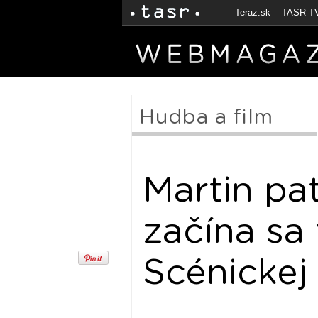
Teraz.sk
TASR T
Hudba a film
Martin pat
začína sa
Scénickej