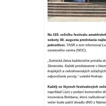
Na 103. ročníku festivalu amatérske
soboty 30. augusta predstavia najl
jednotlivci.
TASR o tom informoval Ľud
osvetového centra (NOC).
„Scénická žatva každoročne prináša do
Slovenska. Každé predstavenie v hlavn
krajských a celoslovenských súťažných
odporúčanie poroty,“
uviedol Andrejo.
Každý zo štyroch festivalových veče
napríklad Lúzri v podaní komorného div
inscenácia Bohdana, ktorú naštudoval 
večer bude patriť divadlu dNO z Náme