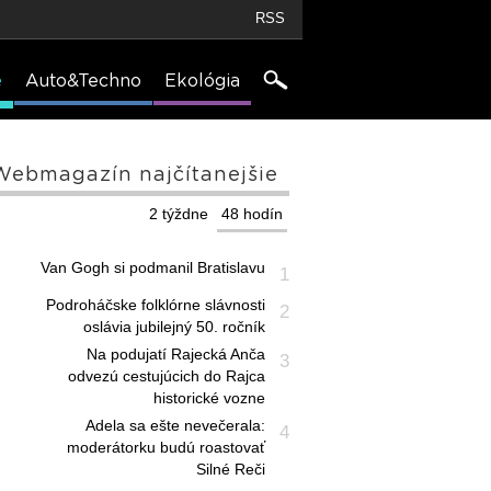
RSS
e
Auto&Techno
Ekológia
Webmagazín najčítanejšie
2 týždne
48 hodín
Van Gogh si podmanil Bratislavu
1
Podroháčske folklórne slávnosti
2
oslávia jubilejný 50. ročník
Na podujatí Rajecká Anča
3
odvezú cestujúcich do Rajca
historické vozne
Adela sa ešte nevečerala:
4
moderátorku budú roastovať
Silné Reči