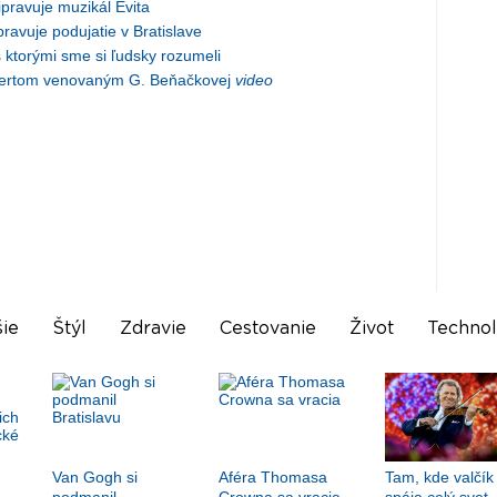
pravuje muzikál Evita
ravuje podujatie v Bratislave
 ktorými sme si ľudsky rozumeli
certom venovaným G. Beňačkovej
video
ie
Štýl
Zdravie
Cestovanie
Život
Technol
Van Gogh si
Aféra Thomasa
Tam, kde valčík
podmanil
Crowna sa vracia
spája celý svet