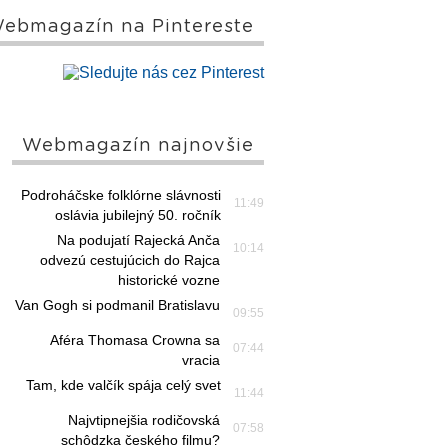
ebmagazín na Pintereste
Webmagazín najnovšie
Podroháčske folklórne slávnosti
11:49
oslávia jubilejný 50. ročník
Na podujatí Rajecká Anča
10:14
odvezú cestujúcich do Rajca
historické vozne
Van Gogh si podmanil Bratislavu
09:55
Aféra Thomasa Crowna sa
07:44
vracia
Tam, kde valčík spája celý svet
11:44
Najvtipnejšia rodičovská
07:58
schôdzka českého filmu?