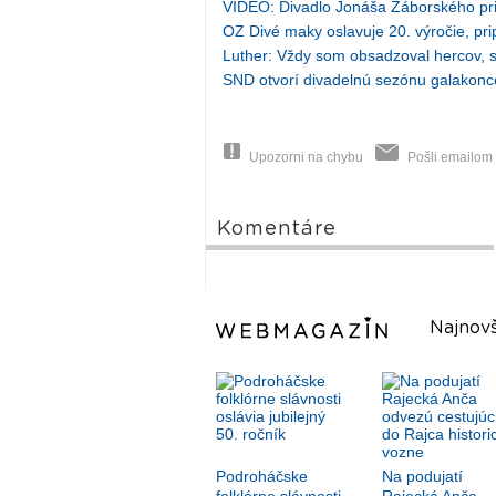
VIDEO: Divadlo Jonáša Záborského pri
OZ Divé maky oslavuje 20. výročie, prip
Luther: Vždy som obsadzoval hercov, s
SND otvorí divadelnú sezónu galakon
Upozorni na chybu
Pošli emailom
Komentáre
Najnovš
Podroháčske
Na podujatí
folklórne slávnosti
Rajecká Anča