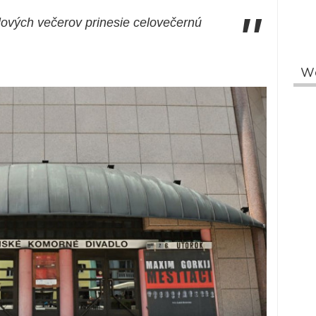
"
lových večerov prinesie celovečernú
W