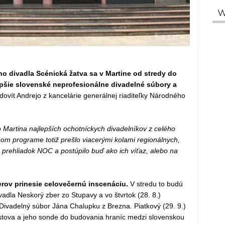
W
ho divadla Scénická žatva sa v Martine od stredy do
epšie slovenské neprofesionálne divadelné súbory a
ovít Andrejo z kancelárie generálnej riaditeľky Národného
 Martina najlepších ochotníckych divadelníkov z celého
om programe totiž prešlo viacerými kolami regionálnych,
 prehliadok NOC a postúpilo buď ako ich víťaz, alebo na
rov prinesie celovečernú inscenáciu.
V stredu to budú
adla Neskorý zber zo Stupavy a vo štvrtok (28. 8.)
Divadelný súbor Jána Chalupku z Brezna. Piatkový (29. 9.)
stova a jeho sonde do budovania hraníc medzi slovenskou