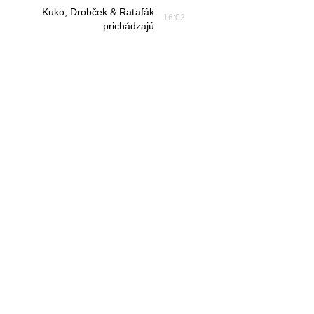
Kuko, Drobček & Raťafák
16:03
prichádzajú