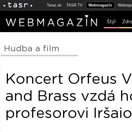
Teraz.sk
TASR TV
Webmagazín
Webrepo
Štýl
Zdr
Hudba a film
Koncert Orfeus V
and Brass vzdá h
profesorovi Iršaio