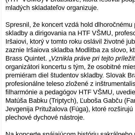
mladých skladateľov organizuje.
Spresnil, že koncert vzdá hold dlhoročnému 
skladby a dirigovania na HTF VŠMU, profeso
Iršaiovi, ktorý v tomto roku oslávil životné j
zaznie Iršaiova skladba Modlitba za slovo, k
Brass Quintet. „
Vznikla práve pri tejto príležit
organizátori koncertu s tým, že osobitné mie
premiéram diel študentov skladby. Slovak Br
profesionálne teleso zložené z inštrumentali
filharmónie a pedagógov HTF VŠMU, uvedie
Matúša Babku (Triptych), Ľuboša Gabču (Fan
Jevgenija Pritužalova (Fúga), ktoré rozširujú
plechové dychové nástroje.
Na koncerte spájajúcom históriu sakrálneho 