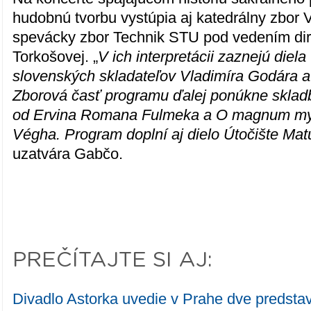
hudobnú tvorbu vystúpia aj katedrálny zbor 
spevácky zbor Technik STU pod vedením dir
Torkošovej. „
V ich interpretácii zaznejú die
slovenských skladateľov Vladimíra Godára a
Zborová časť programu ďalej ponúkne sklad
od Ervina Romana Fulmeka a O magnum my
Végha. Program doplní aj dielo Útočište Ma
uzatvára Gabčo.
PREČÍTAJTE SI AJ:
Divadlo Astorka uvedie v Prahe dve predsta