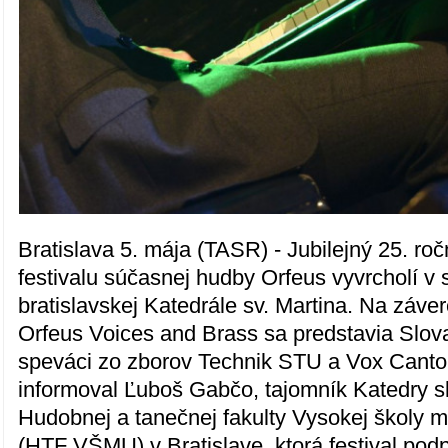
Bratislava 5. mája (TASR) - Jubilejný 25. ro
festivalu súčasnej hudby Orfeus vyvrcholí v 
bratislavskej Katedrále sv. Martina. Na záv
Orfeus Voices and Brass sa predstavia Slov
speváci zo zborov Technik STU a Vox Canto
informoval Ľuboš Gabčo, tajomník Katedry sk
Hudobnej a tanečnej fakulty Vysokej školy 
(HTF VŠMU) v Bratislave, ktorá festival podp