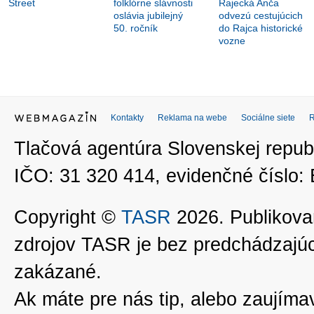
Street
folklórne slávnosti
Rajecká Anča
oslávia jubilejný
odvezú cestujúcich
50. ročník
do Rajca historické
vozne
Kontakty
Reklama na webe
Sociálne siete
Tlačová agentúra Slovenskej republ
IČO: 31 320 414, evidenčné číslo
Copyright ©
TASR
2026. Publikovan
zdrojov TASR je bez predchádzaj
zakázané.
Ak máte pre nás tip, alebo zaujímavé