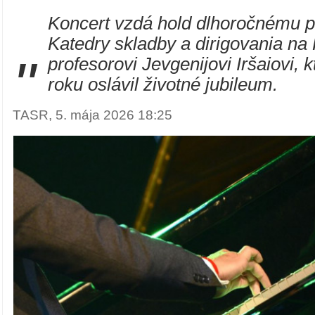
Koncert vzdá hold dlhoročnému p
Katedry skladby a dirigovania 
"
profesorovi Jevgenijovi Iršaiovi, 
roku oslávil životné jubileum.
TASR, 5. mája 2026 18:25