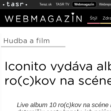
Teraz.sk
TASR TV
Webmagazín
Webrepo
Štýl
Zdr
Hudba a film
Iconito vydáva a
ro(c)kov na scéne
Live album 10 ro(c)kov na scéne