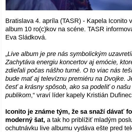
Bratislava 4. apríla (TASR) - Kapela Iconito 
album 10 ro(c)kov na scéne. TASR informo
Eva Sládková.
„
Live album je pre nás symbolickým uzavretí
Zachytáva energiu koncertov aj emócie, ktor
zdieľali počas nášho turné. O to viac nás te
bude mať aj televíznu premiéru na Dvojke. J
česť a krásny spôsob, ako sa podeliť o našu
publikom
,“ vraví líder kapely Kristián Dufinec
Iconito je známe tým, že sa snaží dávať f
moderný šat,
a tak ho priblížiť mladým po
ochutnávku live albumu vydáva ešte pred te