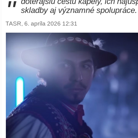
"
doterajšiu cestu kapely, ich najú
skladby aj významné spolupráce.
TASR, 6. apríla 2026 12:31