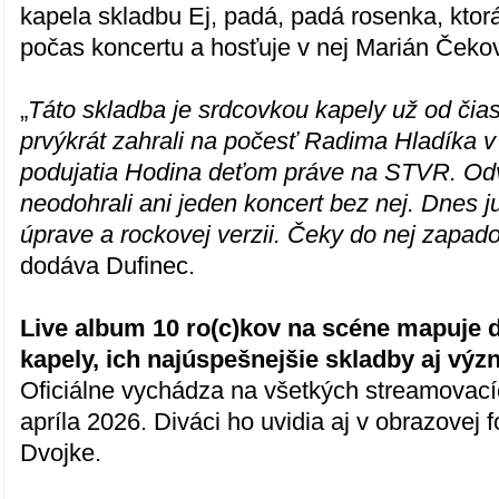
kapela skladbu Ej, padá, padá rosenka, ktor
počas koncertu a hosťuje v nej Marián Čeko
„
Táto skladba je srdcovkou kapely už od čia
prvýkrát zahrali na počesť Radima Hladíka 
podujatia Hodina deťom práve na STVR. O
neodohrali ani jeden koncert bez nej. Dnes j
úprave a rockovej verzii. Čeky do nej zapado
dodáva Dufinec.
Live album 10 ro(c)kov na scéne mapuje d
kapely, ich najúspešnejšie skladby aj vý
Oficiálne vychádza na všetkých streamovací
apríla 2026. Diváci ho uvidia aj v obrazovej
Dvojke.