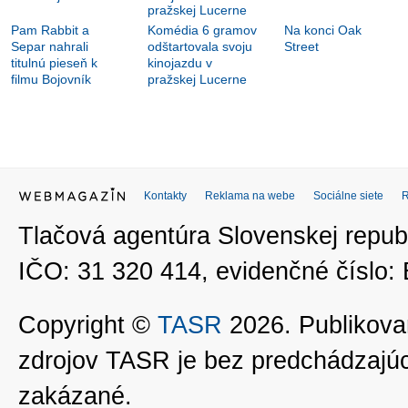
Pam Rabbit a
Komédia 6 gramov
Na konci Oak
Separ nahrali
odštartovala svoju
Street
titulnú pieseň k
kinojazdu v
filmu Bojovník
pražskej Lucerne
Kontakty
Reklama na webe
Sociálne siete
Tlačová agentúra Slovenskej republ
IČO: 31 320 414, evidenčné číslo
Copyright ©
TASR
2026. Publikovan
zdrojov TASR je bez predchádzaj
zakázané.