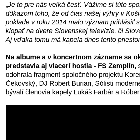
„
Je to pre nás veľká česť. Vážime si túto spo
dôkazom toho, že od čias našej výhry v Koš
poklade v roku 2014 malo význam prihlásiť s
klopať na dvere Slovenskej televízie, či Slo
Aj vďaka tomu má kapela dnes tento priestor
Na albume a v koncertnom zázname sa ok
predstavia aj viacerí hostia - FS Zemplín,
s
odohrala fragment spoločného projektu Kore
Čekovský, DJ Robert Burian, Sólisti moderné
bývalí členovia kapely Lukáš Farbár a Róber