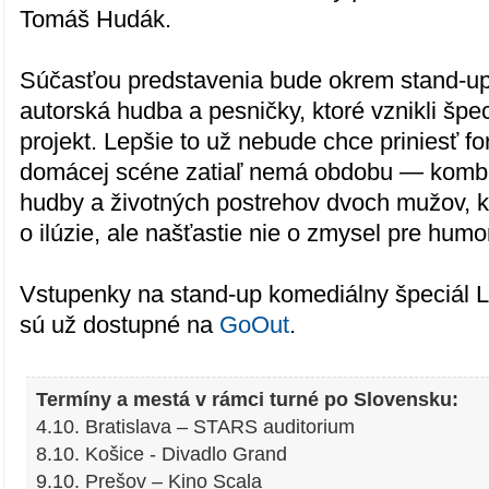
Tomáš Hudák.
Súčasťou predstavenia bude okrem stand-up
autorská hudba a pesničky, ktoré vznikli špec
projekt. Lepšie to už nebude chce priniesť f
domácej scéne zatiaľ nemá obdobu — kombi
hudby a životných postrehov dvoch mužov, kt
o ilúzie, ale našťastie nie o zmysel pre humo
Vstupenky na stand-up komediálny špeciál L
sú už dostupné na
GoOut
.
Termíny a mestá v rámci turné po Slovensku:
4.10. Bratislava – STARS auditorium
8.10. Košice - Divadlo Grand
9.10. Prešov – Kino Scala