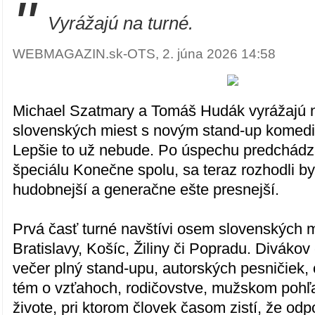
"
Vyrážajú na turné.
WEBMAGAZIN.sk-OTS, 2. júna 2026 14:58
Michael Szatmary a Tomáš Hudák vyrážajú 
slovenských miest s novým stand-up komed
Lepšie to už nebude. Po úspechu predchád
špeciálu Konečne spolu, sa teraz rozhodli by
hudobnejší a generačne ešte presnejší.
Prvá časť turné navštívi osem slovenských m
Bratislavy, Košíc, Žiliny či Popradu. Divákov
večer plný stand-upu, autorských pesničiek, 
tém o vzťahoch, rodičovstve, mužskom pohľa
živote, pri ktorom človek časom zistí, že od