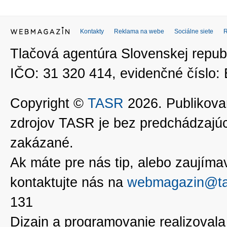
Kontakty
Reklama na webe
Sociálne siete
Tlačová agentúra Slovenskej republ
IČO: 31 320 414, evidenčné číslo
Copyright ©
TASR
2026. Publikovan
zdrojov TASR je bez predchádzaj
zakázané.
Ak máte pre nás tip, alebo zaujímavé
kontaktujte nás na
webmagazin@ta
131
Dizajn a programovanie realizoval