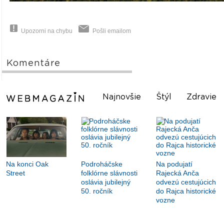
Upozorni na chybu
Pošli emailom
Komentáre
Najnovšie
Štýl
Zdravie
Na konci Oak
Podroháčske
Na podujatí
Street
folklórne slávnosti
Rajecká Anča
oslávia jubilejný
odvezú cestujúcich
50. ročník
do Rajca historické
vozne