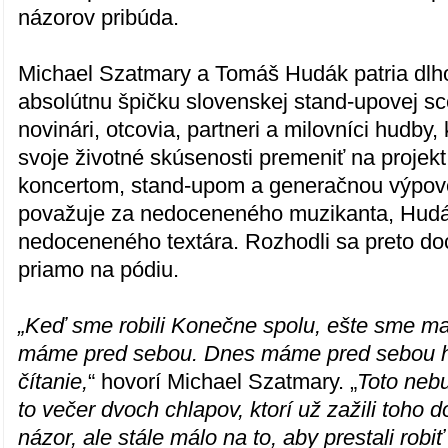
názorov pribúda.
Michael Szatmary a Tomáš Hudák patria dl
absolútnu špičku slovenskej stand-upovej sc
novinári, otcovia, partneri a milovníci hudby, 
svoje životné skúsenosti premeniť na projek
koncertom, stand-upom a generačnou výpov
považuje za nedoceneného muzikanta, Hudá
nedoceneného textára. Rozhodli sa preto do
priamo na pódiu.
„Keď sme robili Konečne spolu, ešte sme mal
máme pred sebou. Dnes máme pred sebou hl
čítanie,
“ hovorí Michael Szatmary. „
Toto nebu
to večer dvoch chlapov, ktorí už zažili toho d
názor, ale stále málo na to, aby prestali robi