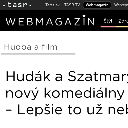
Teraz.sk
TASR TV
Webmagazín
Webrepo
Štýl
Zdr
Hudba a film
Hudák a Szatmar
nový komediálny 
– Lepšie to už n