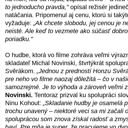
to jednoducho pravda,"
opísal režisér jedin
natáčania. Pripomenul aj cenu, ktorú si taký
vyžaduje:
„Ak chcete slobodu, jej cenou je ne
neisté. Ale keď to vezmete ako súčasť dobrod
poriadku."
O hudbe, ktorá vo filme zohráva veľmi výrazn
skladateľ Michal Novinski, štvrtýkrát spolupr
Svěrákom.
„Jednou z predností Honzu Svěrá
pre neho vo filme naozaj dôležitá – čo v naš
samozrejmé. Je to výhoda a zároveň veľmi 
Novinski.
Tentoraz prizval ku spolupráci sl
Ninu Kohout:
„Skladanie hudby je osamelá p
trochu unavený – niektoré veci sa mi začali 
spoluprácou som znova získal radosť a zmys
baví. Pre mňa je super, že pracujeme vo dvo