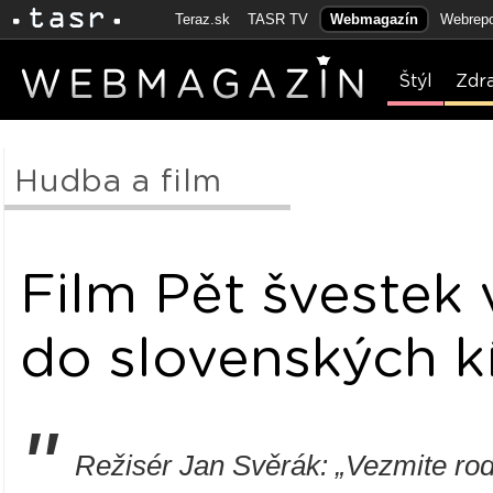
Teraz.sk
TASR TV
Webmagazín
Webrepo
Štýl
Zdr
Hudba a film
Film Pět švestek 
do slovenských k
"
Režisér Jan Svěrák: „Vezmite rod