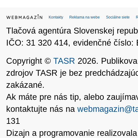
Kontakty
Reklama na webe
Sociálne siete
Tlačová agentúra Slovenskej republ
IČO: 31 320 414, evidenčné číslo
Copyright ©
TASR
2026. Publikovan
zdrojov TASR je bez predchádzaj
zakázané.
Ak máte pre nás tip, alebo zaujímavé
kontaktujte nás na
webmagazin@ta
131
Dizajn a programovanie realizoval