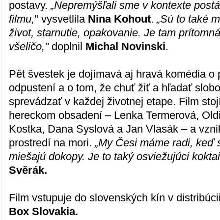
postavy.
„Nepremýšľali sme v kontexte postáv
filmu,
" vysvetlila
Nina Kohout
.
„Sú to také m
život, starnutie, opakovanie. Je tam prítomná
všeličo,"
doplnil
Michal Novinski
.
Pět švestek je dojímavá aj hravá komédia o p
odpustení a o tom, že chuť žiť a hľadať slo
sprevádzať v každej životnej etape. Film stoj
hereckom obsadení – Lenka Termerová, Oldři
Kostka, Dana Syslová a Jan Vlasák – a vzni
prostredí na mori.
„My Česi máme radi, keď s
miešajú dokopy. Je to taký osviežujúci koktai
Svěrák.
Film vstupuje do slovenských kín v distribúci
Box Slovakia.