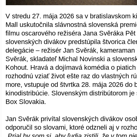
V stredu 27. mája 2026 sa v bratislavskom 
Mall uskutočnila slávnostná slovenská prem
filmu oscarového režiséra Jana Svěráka Pět
slovenských divákov predstúpila štvorica čle
delegácie – režisér Jan Svěrák, kameraman a
Svěrák, skladateľ Michal Novinski a sloven
Kohout. Hravá a dojímavá komédia o piatich p
rozhodnú vziať život ešte raz do vlastných r
more, vstupuje od štvrtka 28. mája 2026 do 
kinodistribúcie. Slovenským distribútorom j
Box Slovakia.
Jan Svěrák privítal slovenských divákov oso
odporučil so slovami, ktoré odzneli aj v rozh
„Prial by som si, aby ľudia zistili, že v tom n