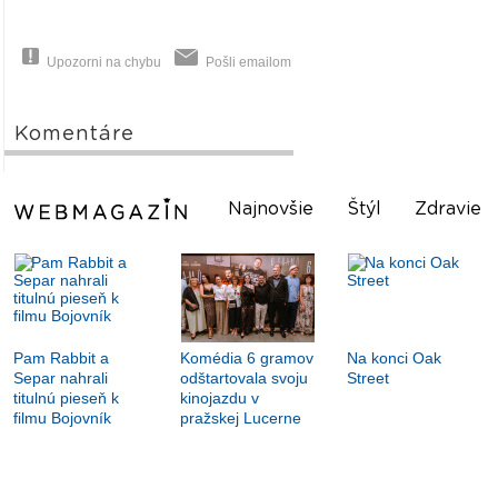
Upozorni na chybu
Pošli emailom
Komentáre
Najnovšie
Štýl
Zdravie
Pam Rabbit a
Komédia 6 gramov
Na konci Oak
Separ nahrali
odštartovala svoju
Street
titulnú pieseň k
kinojazdu v
filmu Bojovník
pražskej Lucerne