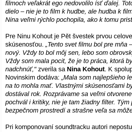
filmoch veľakrát ego nedovolilo ísť ďalej. Tot
dielo – nie je to film k hudbe, ale hudba k fi
Nina veľmi rýchlo pochopila, ako k tomu prist
Pre Ninu Kohout je Pět švestek prvou celov
skúsenosťou.
„Tento svet filmu bol pre mňa –
nový. Vždy to bol môj sen, lebo som obrovský
Vždy som mala pocit, že je to práca, ktorá 
nadchnúť,"
zverila sa
Nina Kohout
. K spolu
Novinskim dodáva:
„Mala som najlepšieho l
na to mohla mať. Vlastnými skúsenosťami by
dostával rok. Rozprávame sa veľmi otvorene 
pochvál i kritiky, nie je tam žiadny filter. Tý
bezpečnom prostredí a strašne veľa sa môže
Pri komponovaní soundtracku autori nepostup