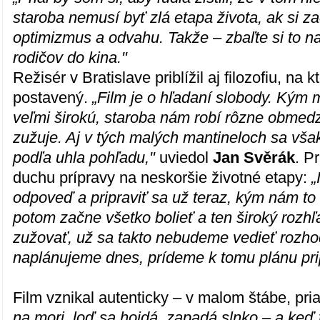
staroba nemusí byť zlá etapa života, ak si 
optimizmus a odvahu. Takže – zbaľte si to na
rodičov do kina."
Režisér v Bratislave priblížil aj filozofiu, na kt
postavený.
„Film je o hľadaní slobody. Kým 
veľmi širokú, staroba nám robí rôzne obmedz
zužuje. Aj v tých malých mantineloch sa vša
podľa uhla pohľadu,"
uviedol
Jan Svěrák
. P
duchu prípravy na neskoršie životné etapy:
„
odpoveď a pripraviť sa už teraz, kým nám to
potom začne všetko bolieť a ten široký rozh
zužovať, už sa takto nebudeme vedieť rozho
naplánujeme dnes, prídeme k tomu plánu pri
Film vznikal autenticky – v malom štábe, pr
na mori, loď sa hojdá, zapadá slnko – a keď t