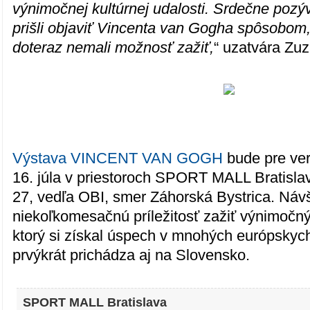
výnimočnej kultúrnej udalosti. Srdečne poz
prišli objaviť Vincenta van Gogha spôsobom
doteraz nemali možnosť zažiť,
“ uzatvára Zu
Výstava VINCENT VAN GOGH
bude pre ver
16. júla v priestoroch SPORT MALL Bratisla
27, vedľa OBI, smer Záhorská Bystrica. Ná
niekoľkomesačnú príležitosť zažiť výnimočný 
ktorý si získal úspech v mnohých európskyc
prvýkrát prichádza aj na Slovensko.
SPORT MALL Bratislava