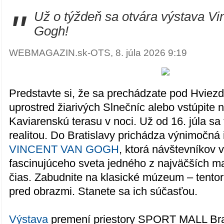
"
Už o týždeň sa otvára výstava Vi
Gogh!
WEBMAGAZIN.sk-OTS, 8. júla 2026 9:19
Predstavte si, že sa prechádzate pod Hviezd
uprostred žiarivých Slnečníc alebo vstúpite 
Kaviarenskú terasu v noci. Už od 16. júla sa 
realitou. Do Bratislavy prichádza výnimočná
VINCENT VAN GOGH
, ktorá návštevníkov 
fascinujúceho sveta jedného z najväčších ma
čias. Zabudnite na klasické múzeum – tento
pred obrazmi. Stanete sa ich súčasťou.
Výstava
premení priestory SPORT MALL Brat