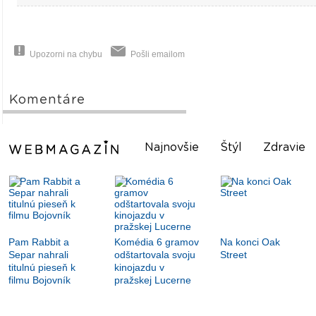
Upozorni na chybu
Pošli emailom
Komentáre
Najnovšie
Štýl
Zdravie
Pam Rabbit a
Komédia 6 gramov
Na konci Oak
Separ nahrali
odštartovala svoju
Street
titulnú pieseň k
kinojazdu v
filmu Bojovník
pražskej Lucerne