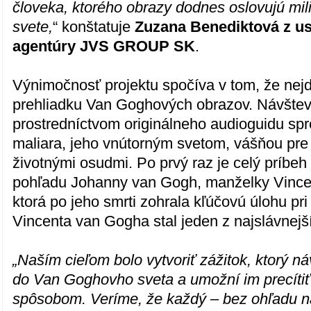
človeka, ktorého obrazy dodnes oslovujú mil
svete,
“ konštatuje
Zuzana Benediktová z us
agentúry JVS GROUP SK
.
Výnimočnosť projektu spočíva v tom, že nejd
prehliadku Van Goghových obrazov. Návštev
prostredníctvom originálneho audioguidu sp
maliara, jeho vnútorným svetom, vášňou pre
životnými osudmi. Po prvý raz je celý príbeh
pohľadu Johanny van Gogh, manželky Vince
ktorá po jeho smrti zohrala kľúčovú úlohu pri
Vincenta van Gogha stal jeden z najslávnejš
„Naším cieľom bolo vytvoriť zážitok, ktorý n
do Van Goghovho sveta a umožní im precítiť
spôsobom. Veríme, že každý – bez ohľadu na