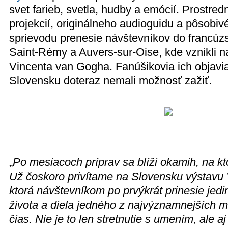
svet farieb, svetla, hudby a emócií. Prostre
projekcií, originálneho audioguidu a pôsobi
sprievodu prenesie návštevníkov do francúzs
Saint-Rémy a Auvers-sur-Oise, kde vznikli na
Vincenta van Gogha. Fanúšikovia ich objav
Slovensku doteraz nemali možnosť zažiť.
„
Po mesiacoch príprav sa blíži okamih, na kt
Už čoskoro privítame na Slovensku výstavu
ktorá návštevníkom po prvýkrát prinesie jed
života a diela jedného z najvýznamnejších m
čias. Nie je to len stretnutie s umením, ale a