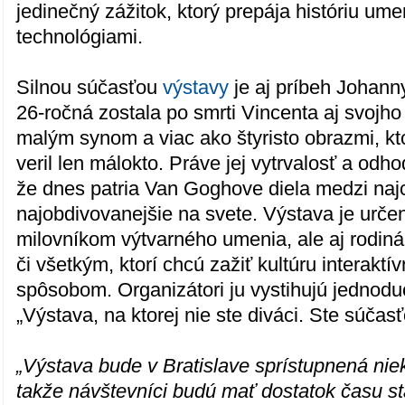
jedinečný zážitok, ktorý prepája históriu u
technológiami.
Silnou súčasťou
výstavy
je aj príbeh Johann
26-ročná zostala po smrti Vincenta aj svoj
malým synom a viac ako štyristo obrazmi, k
veril len málokto. Práve jej vytrvalosť a odho
že dnes patria Van Goghove diela medzi naj
najobdivovanejšie na svete. Výstava je urče
milovníkom výtvarného umenia, ale aj rodin
či všetkým, ktorí chcú zažiť kultúru interak
spôsobom. Organizátori ju vystihujú jedno
„Výstava, na ktorej nie ste diváci. Ste súčas
„Výstava bude v Bratislave sprístupnená nie
takže návštevníci budú mať dostatok času st