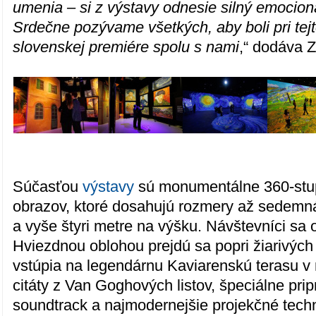
umenia – si z výstavy odnesie silný emocion
Srdečne pozývame všetkých, aby boli pri tej
slovenskej premiére spolu s nami
,“ dodáva 
Súčasťou
výstavy
sú monumentálne 360-stu
obrazov, ktoré dosahujú rozmery až sedemná
a vyše štyri metre na výšku. Návštevníci sa 
Hviezdnou oblohou prejdú sa popri žiarivých
vstúpia na legendárnu Kaviarenskú terasu v 
citáty z Van Goghových listov, špeciálne pr
soundtrack a najmodernejšie projekčné techn