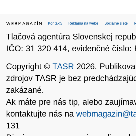
Kontakty
Reklama na webe
Sociálne siete
Tlačová agentúra Slovenskej republ
IČO: 31 320 414, evidenčné číslo
Copyright ©
TASR
2026. Publikovan
zdrojov TASR je bez predchádzaj
zakázané.
Ak máte pre nás tip, alebo zaujímavé
kontaktujte nás na
webmagazin@ta
131