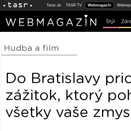
Teraz.sk
TASR TV
Webmagazín
Webrepo
Štýl
Zdr
Hudba a film
Do Bratislavy pr
zážitok, ktorý poh
všetky vaše zmys