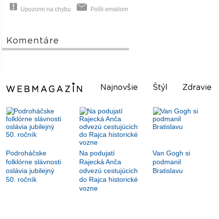
Upozorni na chybu
Pošli emailom
Komentáre
Najnovšie
Štýl
Zdravie
Podroháčske
Na podujatí
Van Gogh si
folklórne slávnosti
Rajecká Anča
podmanil
oslávia jubilejný
odvezú cestujúcich
Bratislavu
50. ročník
do Rajca historické
vozne