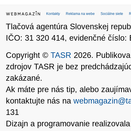
Kontakty
Reklama na webe
Sociálne siete
Tlačová agentúra Slovenskej republ
IČO: 31 320 414, evidenčné číslo
Copyright ©
TASR
2026. Publikovan
zdrojov TASR je bez predchádzaj
zakázané.
Ak máte pre nás tip, alebo zaujímavé
kontaktujte nás na
webmagazin@ta
131
Dizajn a programovanie realizoval