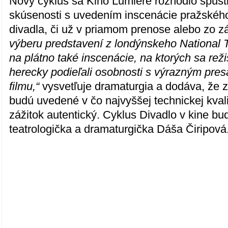
Nový cyklus sa Kino Lumiére rozhodlo spust
skúsenosti s uvedením inscenácie pražskéh
divadla, či už v priamom prenose alebo zo 
výberu predstavení z londýnskeho National T
na plátno také inscenácie, na ktorých sa rež
herecky podieľali osobnosti s výrazným pres
filmu,“
vysvetľuje dramaturgia a dodáva, že
budú uvedené v čo najvyššej technickej kvali
zážitok autentický. Cyklus Divadlo v kine bu
teatrologička a dramaturgička Dáša Čiripová