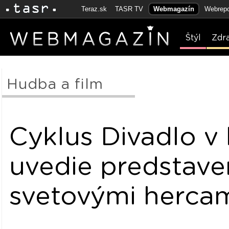
Teraz.sk
TASR TV
Webmagazín
Webrepo
Štýl
Zdr
Hudba a film
Cyklus Divadlo v 
uvedie predstave
svetovými herca