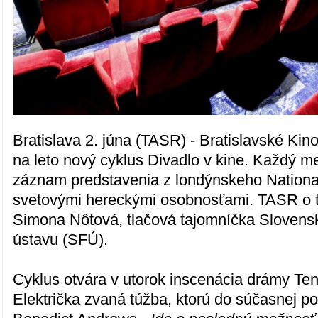
Bratislava 2. júna (TASR) - Bratislavské Kino
na leto nový cyklus Divadlo v kine. Každý m
záznam predstavenia z londýnskeho Nationa
svetovými hereckými osobnosťami. TASR o 
Simona Nôtová, tlačová tajomníčka Slovens
ústavu (SFÚ).
Cyklus otvára v utorok inscenácia drámy T
Električka zvaná túžba, ktorú do súčasnej p