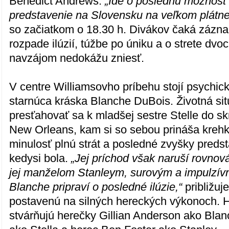
Benedict Andrews.
„Ide o poslednú možnosť 
predstavenie na Slovensku na veľkom plátne
so začiatkom o 18.30 h. Divákov čaká zázn
rozpade ilúzií, túžbe po úniku a o strete dvoc
navzájom nedokážu zniesť.
V centre Williamsovho príbehu stojí psychick
starnúca kráska Blanche DuBois. Životná situ
presťahovať sa k mladšej sestre Stelle do s
New Orleans, kam si so sebou prináša krehk
minulosť plnú strát a posledné zvyšky preds
kedysi bola.
„Jej príchod však naruší rovnov
jej manželom Stanleym, surovým a impulzí
Blanche pripraví o posledné ilúzie,“
približuj
postavenú na silných hereckých výkonoch. 
stvárňujú herečky Gillian Anderson ako Bla