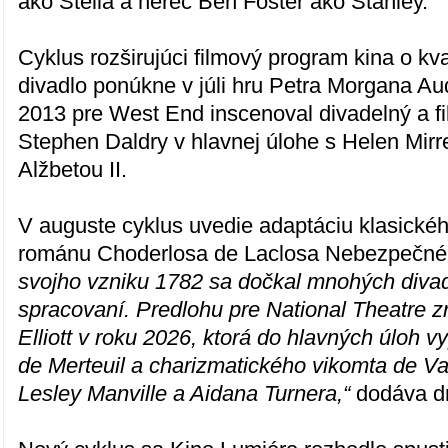
ako Stella a herec Ben Foster ako Stanley.
Cyklus rozširujúci filmový program kina o kv
divadlo ponúkne v júli hru Petra Morgana Aud
2013 pre West End inscenoval divadelný a fi
Stephen Daldry v hlavnej úlohe s Helen Mir
Alžbetou II.
V auguste cyklus uvedie adaptáciu klasické
románu Choderlosa de Laclosa Nebezpečné
svojho vzniku 1782 sa dočkal mnohých divad
spracovaní. Predlohu pre National Theatre z
Elliott v roku 2026, ktorá do hlavných úloh v
de Merteuil a charizmatického vikomta de V
Lesley Manville a Aidana Turnera,“
dodáva dr