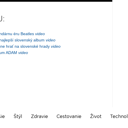
J:
ndárnu éru Beatles
video
najlepší slovenský album
video
čne hrať na slovenské hrady
video
lbum ADAM
video
ie
Štýl
Zdravie
Cestovanie
Život
Technol