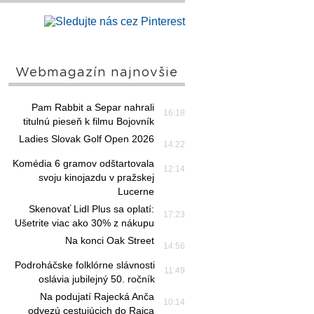
Webmagazín najnovšie
Pam Rabbit a Separ nahrali
16:18
titulnú pieseň k filmu Bojovník
Ladies Slovak Golf Open 2026
14:22
Komédia 6 gramov odštartovala
12:14
svoju kinojazdu v pražskej
Lucerne
Skenovať Lidl Plus sa oplatí:
17:23
Ušetrite viac ako 30% z nákupu
Na konci Oak Street
14:56
Podroháčske folklórne slávnosti
11:49
oslávia jubilejný 50. ročník
Na podujatí Rajecká Anča
10:14
odvezú cestujúcich do Rajca