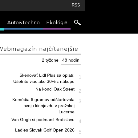
RSS
e
Auto&Techno
Ekológia
Webmagazín najčítanejšie
2 týždne
48 hodín
Skenovať Lidl Plus sa oplatí:
1
Ušetrite viac ako 30% z nákupu
Na konci Oak Street
2
Komédia 6 gramov odštartovala
3
svoju kinojazdu v pražskej
Lucerne
Van Gogh si podmanil Bratislavu
4
Ladies Slovak Golf Open 2026
5