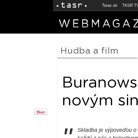
Teraz.sk
TASR T
Hudba a film
Buranowsk
novým sin
Skladba je výpoveďou o s