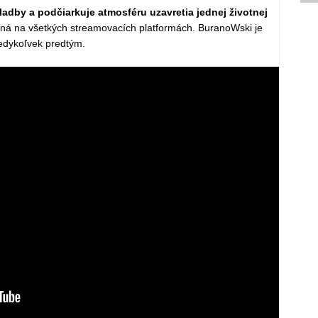
adby a podčiarkuje atmosféru uzavretia jednej životnej
upná na všetkých streamovacích platformách. BuranoWski je
kedykoľvek predtým.