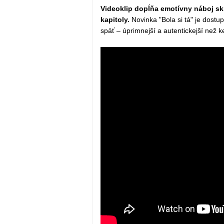
Videoklip dopĺňa emotívny náboj skl
kapitoly.
Novinka "Bola si tá" je dost
späť – úprimnejší a autentickejší než 