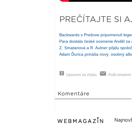
PREČÍTAJTE SI A
Backwards v Prešove pripomenuli lege
Para dostala české ocenenie Anděl za 
Z. Smatanová a R. Autner pôjdu spolo
Adam Ďurica prináša nový, osobný a
Upozorni na chybu
Pošli emailom
Komentáre
Najnovš