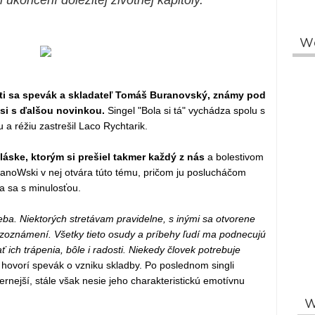
"
ukončení dôležitej životnej kapitoly.
W
ti sa spevák a skladateľ Tomáš Buranovský, známy pod
i s ďalšou novinkou.
Singel "Bola si tá" vychádza spolu s
a réžiu zastrešil Laco Rychtarik.
áske, ktorým si prešiel takmer každý z nás
a bolestivom
BuranoWski v nej otvára túto tému, pričom ju poslucháčom
a sa s minulosťou.
ba. Niektorých stretávam pravidelne, s inými sa otvorene
zoznámení. Všetky tieto osudy a príbehy ľudí ma podnecujú
ť ich trápenia, bôle i radosti. Niekedy človek potrebuje
“
hovorí spevák o vzniku skladby. Po poslednom singli
rnejší, stále však nesie jeho charakteristickú emotívnu
W