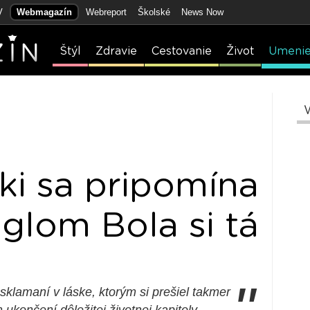
V
Webmagazín
Webreport
Školské
News Now
Štýl
Zdravie
Cestovanie
Život
Umeni
i sa pripomína
glom Bola si tá
klamaní v láske, ktorým si prešiel takmer