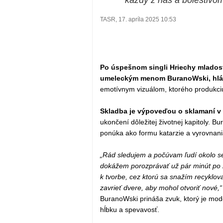
"
každý z nás a bolestivom 
TASR, 17. apríla 2025 10:53
Po úspešnom singli Hriechy mlados
umeleckým menom BuranoWski, hlás
emotívnym vizuálom, ktorého produkciu 
Skladba je výpoveďou o sklamaní v l
ukončení dôležitej životnej kapitoly. 
ponúka ako formu katarzie a vyrovnani
„Rád sledujem a počúvam ľudí okolo se
dokážem porozprávať už pár minút po 
k tvorbe, cez ktorú sa snažím recyklova
zavrieť dvere, aby mohol otvoriť nové,
BuranoWski prináša zvuk, ktorý je mode
hĺbku a spevavosť.