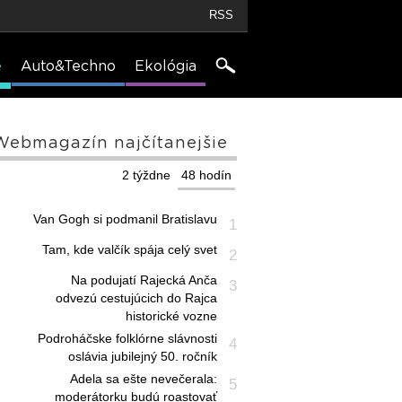
RSS
e
Auto&Techno
Ekológia
Webmagazín najčítanejšie
2 týždne
48 hodín
Van Gogh si podmanil Bratislavu
1
Tam, kde valčík spája celý svet
2
Na podujatí Rajecká Anča
3
odvezú cestujúcich do Rajca
historické vozne
Podroháčske folklórne slávnosti
4
oslávia jubilejný 50. ročník
Adela sa ešte nevečerala:
5
moderátorku budú roastovať