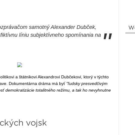
ozprávačom samotný Alexander Dubček,
W
"
fiktívnu líniu subjektívneho spomínania na
olitikovi a štátnikovi Alexandrovi Dubčekovi, ktorý v týchto
islave. Dokumentárna dráma má byť
"ľudsky presvedčivým
osť demokratizácie totalitného režimu, a tak ho nevyhnutne
ckých vojsk