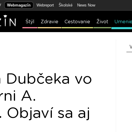
V
Webmagazín
Webreport
Školské
News Now
Štýl
Zdravie
Cestovanie
Život
Umeni
a Dubčeka vo
rni A.
 Objaví sa aj