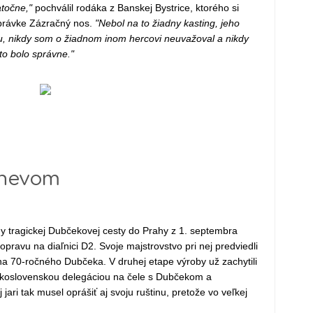
točne,"
pochválil rodáka z Banskej Bystrice, ktorého si
ozprávke Zázračný nos.
"Nebol na to žiadny kasting, jeho
, nikdy som o žiadnom inom hercovi neuvažoval a nikdy
to bolo správne."
žnevom
y tragickej Dubčekovej cesty do Prahy z 1. septembra
opravu na diaľnici D2. Svoje majstrovstvo pri nej predviedli
 na 70-ročného Dubčeka. V druhej etape výroby už zachytili
eskoslovenskou delegáciou na čele s Dubčekom a
jari tak musel oprášiť aj svoju ruštinu, pretože vo veľkej