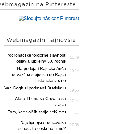
ebmagazín na Pintereste
Webmagazín najnovšie
Podroháčske folklórne slávnosti
11:49
oslávia jubilejný 50. ročník
Na podujatí Rajecká Anča
10:14
odvezú cestujúcich do Rajca
historické vozne
Van Gogh si podmanil Bratislavu
09:55
Aféra Thomasa Crowna sa
07:44
vracia
Tam, kde valčík spája celý svet
11:44
Najvtipnejšia rodičovská
07:58
schôdzka českého filmu?