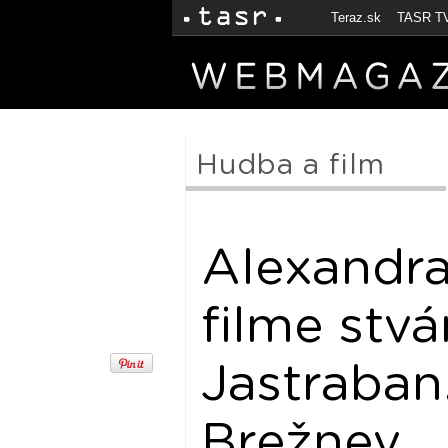
Teraz.sk
TASR T
Hudba a film
Alexandr
filme stvá
Jastraban.
Brežnev