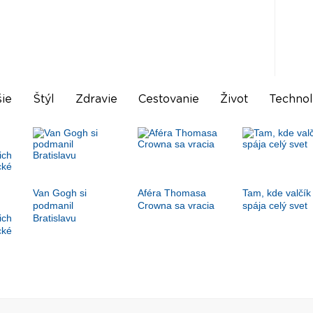
ie
Štýl
Zdravie
Cestovanie
Život
Technol
Van Gogh si
Aféra Thomasa
Tam, kde valčík
podmanil
Crowna sa vracia
spája celý svet
ich
Bratislavu
cké