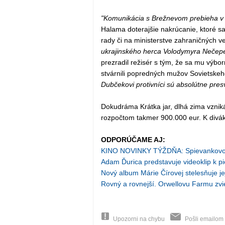
"Komunikácia s Brežnevom prebieha v r
Halama doterajšie nakrúcanie, ktoré sa 
rady či na ministerstve zahraničných v
ukrajinského herca Volodymyra Nečepere
prezradil režisér s tým, že sa mu výbor
stvárnili popredných mužov Sovietske
Dubčekovi protivníci sú absolútne presv
Dokudráma Krátka jar, dlhá zima vzniká
rozpočtom takmer 900.000 eur. K divák
ODPORÚČAME AJ:
KINO NOVINKY TÝŽDŇA: Spievankovo 
Adam Ďurica predstavuje videoklip k p
Nový album Márie Čírovej stelesňuje j
Rovný a rovnejší. Orwellovu Farmu zvie
Upozorni na chybu
Pošli emailom