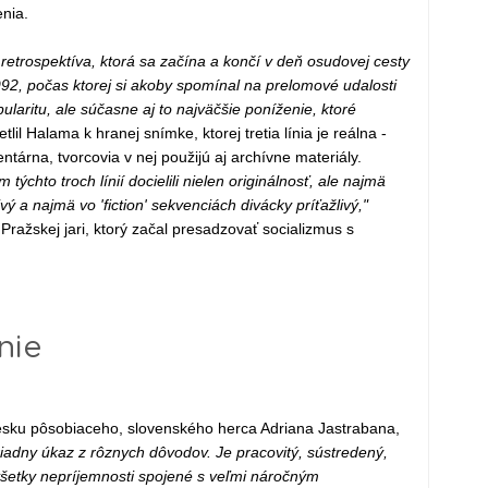
enia.
 retrospektíva, ktorá sa začína a končí v deň osudovej cesty
2, počas ktorej si akoby spomínal na prelomové udalosti
ularitu, ale súčasne aj to najväčšie poníženie, ktoré
tlil Halama k hranej snímke, ktorej tretia línia je reálna -
ntárna, tvorcovia v nej použijú aj archívne materiály.
ýchto troch línií docielili nielen originálnosť, ale najmä
ý a najmä vo 'fiction' sekvenciách divácky príťažlivý,"
 Pražskej jari, ktorý začal presadzovať socializmus s
nie
Česku pôsobiaceho, slovenského herca Adriana Jastrabana,
iadny úkaz z rôznych dôvodov. Je pracovitý, sústredený,
všetky nepríjemnosti spojené s veľmi náročným