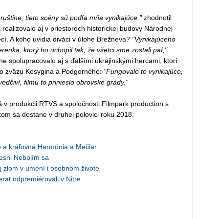
uštine, tieto scény sú podľa mňa vynikajúce,"
zhodnotil
realizovalo aj v priestoroch historickej budovy Národnej
ecí. A koho uvidia diváci v úlohe Brežneva?
"Vynikajúceho
nka, ktorý ho uchopil tak, že všetci sme zostali paf,"
ne spolupracovalo aj s ďalšími ukrajinskými hercami, ktorí
ho zväzu Kosygina a Podgorného:
"Fungovalo to vynikajúco,
edčiví, filmu to prinieslo obrovské grády."
 v produkcii RTVS a spoločnosti Filmpark production s
om sa dostane v druhej polovici roku 2018.
a kráľovná Harmónia a Mečiar
iesni Nebojím sa
ej zlom v umení i osobnom živote
rat odpremiérovali v Nitre