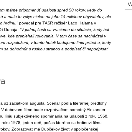
W
orom máme pripomenúť udalosti spred 50 rokov, kedy do
á a malo to vplyv nielen na jeho 14 miliónov obyvateľov, ale
o hrdinu,"
povedal pre TASR režisér Laco Halama v
eží Dunaja.
"V jednej časti sa vraciame do situácie, kedy bol
ve, kde prebiehali rokovania. V tom čase sa nachádzal v
m rozpoložení, v tomto hoteli budujeme líniu príbehu, kedy
m sa dohodnúť s ruskou stranou a podpísať či nepodpísať
va
 už začiatkom augusta. Scenár podľa literárnej predlohy
k. V dobovom filme bude rozprávačom samotný Alexander
nu líniu subjektívneho spomínania na udalosti z roku 1968.
si roku 1978, jeden deň, počas ktorého sa hrdinovi filmu
h rokov. Zobrazovať má Dubčekov život v spoločenskej