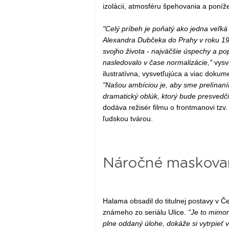
izolácii, atmosféru špehovania a poníž
"Celý príbeh je poňatý ako jedna veľká
Alexandra Dubčeka do Prahy v roku 199
svojho života - najväčšie úspechy a pop
nasledovalo v čase normalizácie,"
vysve
ilustratívna, vysvetľujúca a viac dokume
"Našou ambíciou je, aby sme prelínaním t
dramatický oblúk, ktorý bude presvedčiv
dodáva režisér filmu o frontmanovi tzv.
ľudskou tvárou.
Náročné maskova
Halama obsadil do titulnej postavy v 
známeho zo seriálu Ulice.
"Je to mimor
plne oddaný úlohe, dokáže si vytrpieť 