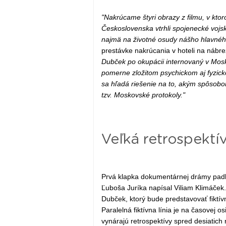
"Nakrúcame štyri obrazy z filmu, v kt
Československa vtrhli spojenecké vojsk
najmä na životné osudy nášho hlavnéh
prestávke nakrúcania v hoteli na nábr
Dubček po okupácii internovaný v Mosk
pomerne zložitom psychickom aj fyzicko
sa hľadá riešenie na to, akým spôsobo
tzv. Moskovské protokoly."
Veľká retrospektí
Prvá klapka dokumentárnej drámy padla
Ľuboša Juríka napísal Viliam Klimáče
Dubček, ktorý bude predstavovať fiktív
Paralelná fiktívna línia je na časovej o
vynárajú retrospektívy spred desiatic