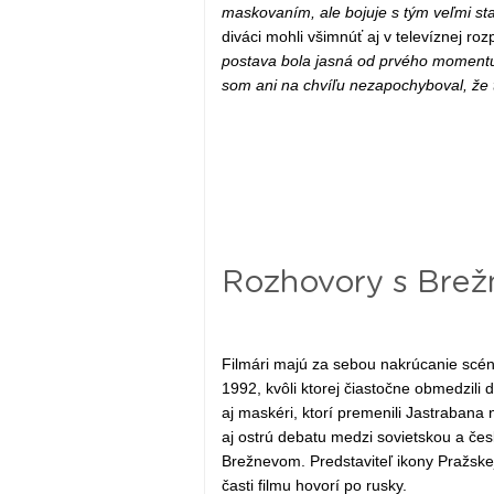
maskovaním, ale bojuje s tým veľmi sta
diváci mohli všimnúť aj v televíznej r
postava bola jasná od prvého momentu
som ani na chvíľu nezapochyboval, že 
Rozhovory s Bre
Filmári majú za sebou nakrúcanie scén
1992, kvôli ktorej čiastočne obmedzili d
aj maskéri, ktorí premenili Jastrabana
aj ostrú debatu medzi sovietskou a č
Brežnevom. Predstaviteľ ikony Pražskej 
časti filmu hovorí po rusky.