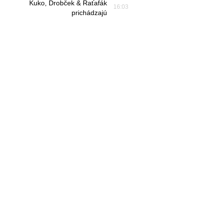
Kuko, Drobček & Raťafák
16:03
prichádzajú