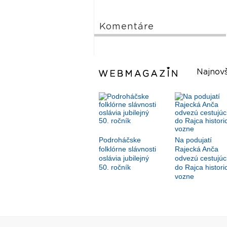
Komentáre
Najnovš
Podroháčske
Na podujatí
folklórne slávnosti
Rajecká Anča
oslávia jubilejný
odvezú cestujúc
50. ročník
do Rajca histori
vozne