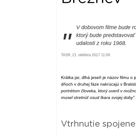
V dobovom filme bude r
"
ktorý bude predstavovať 
udalosti z roku 1968.
TASR, 21. októbra 2017 11:00
Krátka jar, dlhá jeseň je názov filmu o p
dňoch v druhej fáze nakrúcajú v Brat
portrétom človeka, ktorý uveril v možn
musel stretnúť osud Ikara svojej doby".
Vtrhnutie spojene