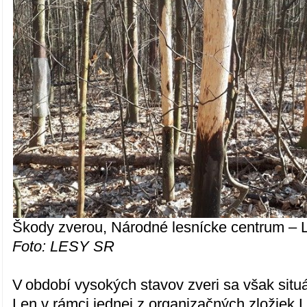
Škody zverou, Národné lesnícke centrum –
Foto: LESY SR
V období vysokých stavov zveri sa však sit
Len v rámci jednej z organizačných zložiek 