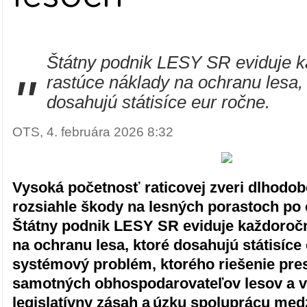
Štátny podnik LESY SR eviduje 
"
rastúce náklady na ochranu lesa,
dosahujú státisíce eur ročne.
OTS, 4. februára 2026 8:32
Vysoká početnosť raticovej zveri dlhodo
rozsiahle škody na lesných porastoch po
Štátny podnik LESY SR eviduje každoroč
na ochranu lesa, ktoré dosahujú státisíce 
systémový problém, ktorého riešenie pre
samotných obhospodarovateľov lesov a v
legislatívny zásah a úzku spoluprácu med