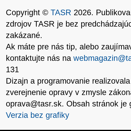
Copyright ©
TASR
2026. Publikovan
zdrojov TASR je bez predchádzaj
zakázané.
Ak máte pre nás tip, alebo zaujímavé
kontaktujte nás na
webmagazin@ta
131
Dizajn a programovanie realizoval
zverejnenie opravy v zmysle zákon
oprava@tasr.sk. Obsah stránok je
Verzia bez grafiky