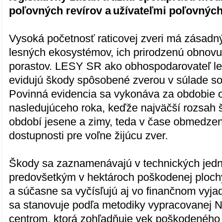
poľovných revírov a užívateľmi poľovnýc
Vysoká početnosť raticovej zveri má zásadný
lesných ekosystémov, ich prirodzenú obnovu 
porastov. LESY SR ako obhospodarovateľ 
evidujú škody spôsobené zverou v súlade s
Povinná evidencia sa vykonáva za obdobie od
nasledujúceho roka, keďže najväčší rozsah 
období jesene a zimy, teda v čase obmedzen
dostupnosti pre voľne žijúcu zver.
Škody sa zaznamenávajú v technických jedn
predovšetkým v hektároch poškodenej plochy
a súčasne sa vyčísľujú aj vo finančnom vyja
sa stanovuje podľa metodiky vypracovanej 
centrom, ktorá zohľadňuje vek poškodeného 