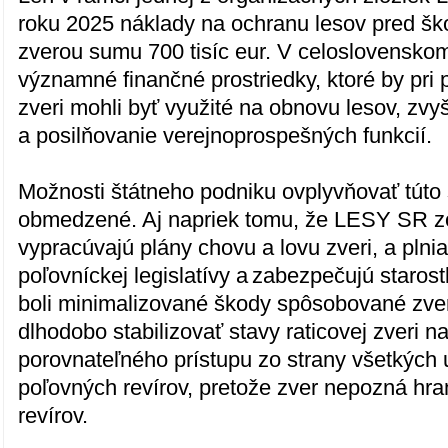
roku 2025 náklady na ochranu lesov pred š
zverou sumu 700 tisíc eur. V celoslovensko
významné finančné prostriedky, ktoré by pri 
zveri mohli byť využité na obnovu lesov, zvy
a posilňovanie verejnoprospešných funkcií.
Možnosti štátneho podniku ovplyvňovať túto 
obmedzené. Aj napriek tomu, že LESY SR 
vypracúvajú plány chovu a lovu zveri, a plni
poľovníckej legislatívy a zabezpečujú starostl
boli minimalizované škody spôsobované zve
dlhodobo stabilizovať stavy raticovej zveri 
porovnateľného prístupu zo strany všetkých 
poľovných revírov, pretože zver nepozná hr
revírov.