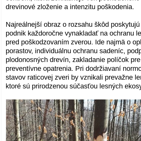
drevinové zloženie a intenzitu poškodenia.
Najreálnejší obraz o rozsahu škôd poskytujú
podnik každoročne vynakladať na ochranu l
pred poškodzovaním zverou. Ide najmä o op
porastov, individuálnu ochranu sadeníc, pod
plodonosných drevín, zakladanie políčok pre
preventívne opatrenia. Pri dodržiavaní no
stavov raticovej zveri by vznikali prevažne l
ktoré sú prirodzenou súčasťou lesných ekos