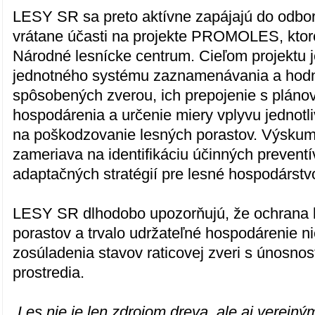
LESY SR sa preto aktívne zapájajú do odbor
vrátane účasti na projekte PROMOLES, ktor
Národné lesnícke centrum. Cieľom projektu j
jednotného systému zaznamenávania a hodn
spôsobených zverou, ich prepojenie s plán
hospodárenia a určenie miery vplyvu jednotl
na poškodzovanie lesných porastov. Výskum
zameriava na identifikáciu účinných prevent
adaptačných stratégií pre lesné hospodárstv
LESY SR dlhodobo upozorňujú, že ochrana 
porastov a trvalo udržateľné hospodárenie 
zosúladenia stavov raticovej zveri s únosno
prostredia.
„Les nie je len zdrojom dreva, ale aj verejný