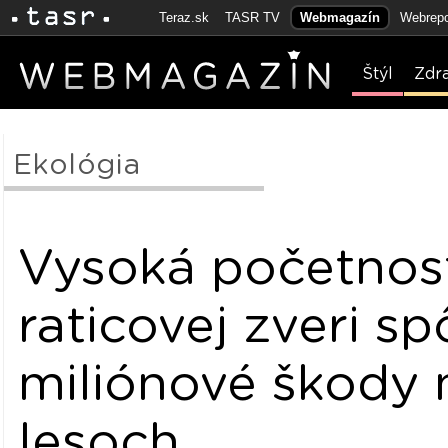
Teraz.sk
TASR TV
Webmagazín
Webrepo
Štýl
Zdr
Ekológia
Vysoká početnos
raticovej zveri s
miliónové škody 
lesoch