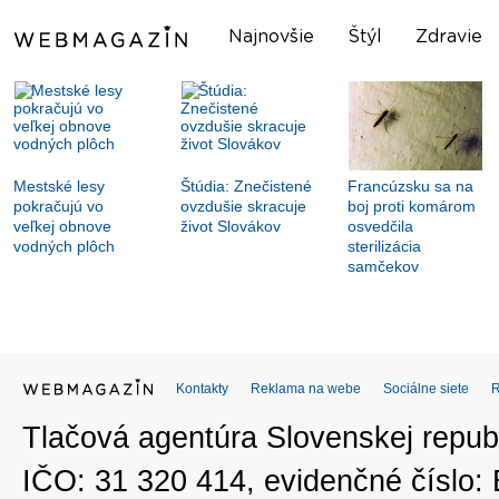
Najnovšie
Štýl
Zdravie
Mestské lesy
Štúdia: Znečistené
Francúzsku sa na
pokračujú vo
ovzdušie skracuje
boj proti komárom
veľkej obnove
život Slovákov
osvedčila
vodných plôch
sterilizácia
samčekov
Kontakty
Reklama na webe
Sociálne siete
Tlačová agentúra Slovenskej republ
IČO: 31 320 414, evidenčné číslo