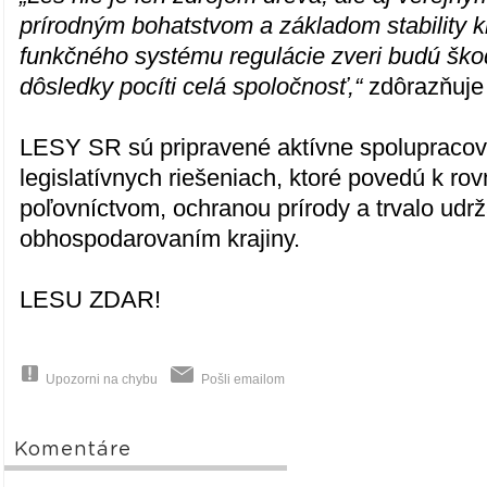
prírodným bohatstvom a základom stability k
funkčného systému regulácie zveri budú ško
dôsledky pocíti celá spoločnosť,“
zdôrazňuj
LESY SR sú pripravené aktívne spolupracov
legislatívnych riešeniach, ktoré povedú k r
poľovníctvom, ochranou prírody a trvalo udr
obhospodarovaním krajiny.
LESU ZDAR!
Upozorni na chybu
Pošli emailom
Komentáre