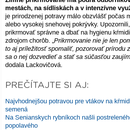
mestách, na sídliskách a v intenzívne vyu
je prirodzenej potravy málo obzvlášť počas 
alebo vysokej snehovej pokrývky. Upozornili, 
prikrmovať správne a dbať na hygienu kŕmidie
zdrojom chorôb. „
Prikrmovanie nie je len po
to aj príležitosť spomaliť, pozorovať prírodu 
sa o nej dozvedieť a stať sa súčasťou zau
dodala Lackovičová.
PREČÍTAJTE SI AJ:
Najvhodnejšou potravou pre vtákov na kŕmid
semená
Na Senianskych rybníkoch našli postrelenéh
popolavého