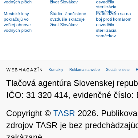
Mestské lesy
Štúdia: Znečistené
Francúzsku sa na
pokračujú vo
ovzdušie skracuje
boj proti komárom
veľkej obnove
život Slovákov
osvedčila
vodných plôch
sterilizácia
samčekov
Kontakty
Reklama na webe
Sociálne siete
Tlačová agentúra Slovenskej republ
IČO: 31 320 414, evidenčné číslo
Copyright ©
TASR
2026. Publikovan
zdrojov TASR je bez predchádzaj
zakázané.