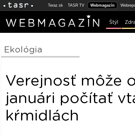
Teraz.sk
TASR TV
Webmagazín
Webrepo
Štýl
Zdr
Ekológia
Verejnosť môže o
januári počítať v
kŕmidlách