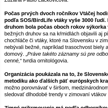
Počas prvých dvoch ročníkov Vtáčej hodi
podľa SOS/BirdLife vtáky vyše 3000 ľudí.
druhom bola počas oboch rokov sýkorka 
bežných druhov sa na kŕmidlách objavili aj p
chochláče či vtáky, ktoré na Slovensku v z
nebývali bežné, napríklad trasochvost biely 
domový. „
Práve takéto záznamy sú pre odb
cenné,
“ tvrdia ornitológovia.
Organizácia poukázala na to, že Slovens
metodiku ako ďalších päť európskych kra
možno porovnávať v širšom, medzinárodnom
sledovať dlhodobé trendy v zimovaní vtákov
Zimné prikrmovanie má podľa odborníkov