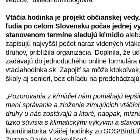
Vtáčia hodinka je projekt občianskej vedy
ľudia po celom Slovensku počas jednej v
stanovenom termíne sledujú kŕmidlo
alebo
zapisujú najvyšší počet naraz videných vtáko
druhov, priblížila organizácia. Doplnila, že 
zadávajú do jednoduchého online formulára 
vtaciahodinka.sk. Zapojiť sa môže ktokoľvek, 
školy aj seniori, bez ohľadu na predchádzajú
„
Pozorovania z kŕmidiel nám pomáhajú lepši
mení správanie a zloženie zimujúcich vtáčích
druhy u nás zostávajú a ktoré, naopak, mizn
úzko súvisia s klimatickými výkyvmi a stavom
koordinátorka Vtáčej hodinky zo SOS/BirdLi
Zuzana Paulo Lackovičová.