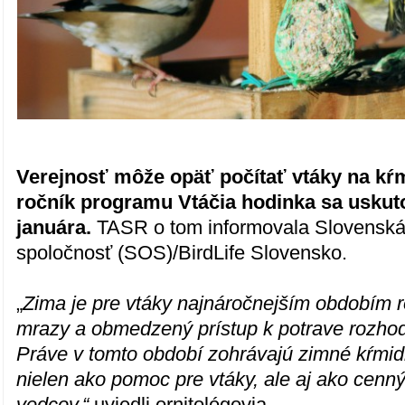
Verejnosť môže opäť počítať vtáky na kŕm
ročník programu Vtáčia hodinka sa uskuto
januára.
TASR o tom informovala Slovenská 
spoločnosť (SOS)/BirdLife Slovensko.
„
Zima je pre vtáky najnáročnejším obdobím r
mrazy a obmedzený prístup k potrave rozhodu
Práve v tomto období zohrávajú zimné kŕmidl
nielen ako pomoc pre vtáky, ale aj ako cenný
vedcov,“
uviedli ornitológovia.