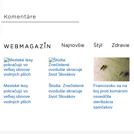
Komentáre
Najnovšie
Štýl
Zdravie
Mestské lesy
Štúdia: Znečistené
Francúzsku sa na
pokračujú vo
ovzdušie skracuje
boj proti komárom
veľkej obnove
život Slovákov
osvedčila
vodných plôch
sterilizácia
samčekov