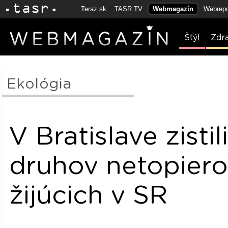
Teraz.sk
TASR TV
Webmagazín
Webrepo
Štýl
Zdr
Ekológia
V Bratislave zistil
druhov netopier
žijúcich v SR