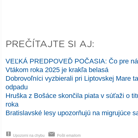
PREČÍTAJTE SI AJ:
VEĽKÁ PREDPOVEĎ POČASIA: Čo pre nás e
Vtákom roka 2025 je krakľa belasá
Dobrovoľníci vyzbierali pri Liptovskej Mare 
odpadu
Hruška z Bošáce skončila piata v súťaži o ti
roka
Bratislavské lesy upozorňujú na migrujúce 
Upozorni na chybu
Pošli emailom