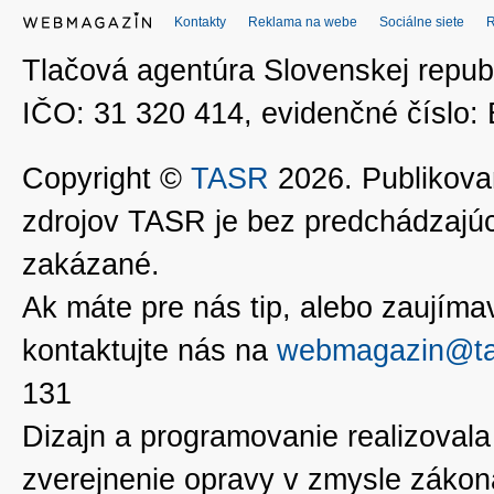
Kontakty
Reklama na webe
Sociálne siete
Tlačová agentúra Slovenskej republ
IČO: 31 320 414, evidenčné číslo
Copyright ©
TASR
2026. Publikovan
zdrojov TASR je bez predchádzaj
zakázané.
Ak máte pre nás tip, alebo zaujímavé
kontaktujte nás na
webmagazin@ta
131
Dizajn a programovanie realizoval
zverejnenie opravy v zmysle zákon