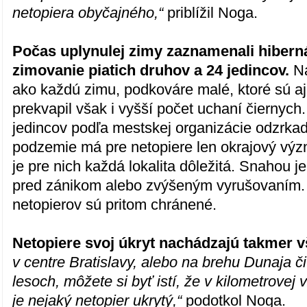
netopiera obyčajného,“
priblížil Noga.
Počas uplynulej zimy zaznamenali hiberná
zimovanie piatich druhov a 24 jedincov.
Na
ako každú zimu, podkováre malé, ktoré sú aj
prekvapil však i vyšší počet uchaní čiernych
jedincov podľa mestskej organizácie odzrkadľ
podzemie má pre netopiere len okrajový výz
je pre nich každá lokalita dôležitá. Snahou j
pred zánikom alebo zvýšeným vyrušovaním.
netopierov sú pritom chránené.
Netopiere svoj úkryt nachádzajú takmer v
v centre Bratislavy, alebo na brehu Dunaja č
lesoch, môžete si byť istí, že v kilometrovej 
je nejaký netopier ukrytý,“
podotkol Noga.