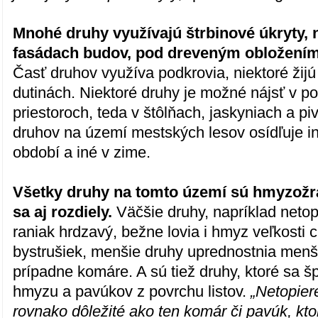
Mnohé druhy využívajú štrbinové úkryty, n
fasádach budov, pod dreveným obložením
Časť druhov využíva podkrovia, niektoré žij
dutinách. Niektoré druhy je možné nájsť v 
priestoroch, teda v štôlňach, jaskyniach a pi
druhov na území mestských lesov osídľuje in
období a iné v zime.
Všetky druhy na tomto území sú hmyzožr
sa aj rozdiely.
Väčšie druhy, napríklad netop
raniak hrdzavý, bežne lovia i hmyz veľkosti c
bystrušiek, menšie druhy uprednostnia menš
prípadne komáre. A sú tiež druhy, ktoré sa šp
hmyzu a pavúkov z povrchu listov.
„Netopier
rovnako dôležité ako ten komár či pavúk, kto