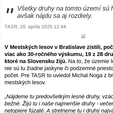
"
Všetky druhy na tomto území sú
avšak nájdu sa aj rozdiely.
TASR, 20. apríla 2025 12:44
V Mestských lesov v Bratislave zistili, po
viac ako 30-ročného výskumu, 19 z 28 dru
ktoré na Slovensku žijú.
Na to, že územie l
nie sú tu žiadne jaskyne či podzemné priesto
počet. Pre TASR to uviedol Michal Noga z br
mestských lesov.
„Nájdeme tu predovšetkým lesné druhy, vzác
bežné. Žijú tu i naše najmenšie druhy - veče
netopiere fúzaté. A stretneme tu i druhý najv