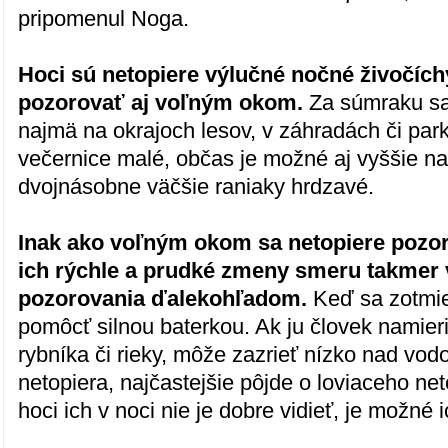
pripomenul Noga.
Hoci sú netopiere výlučné nočné živočích
pozorovať aj voľným okom.
Za súmraku sa
najmä na okrajoch lesov, v záhradách či par
večernice malé, občas je možné aj vyššie na
dvojnásobne väčšie raniaky hrdzavé.
Inak ako voľným okom sa netopiere pozor
ich rýchle a prudké zmeny smeru takmer 
pozorovania ďalekohľadom.
Keď sa zotmie
pomôcť silnou baterkou. Ak ju človek namier
rybníka či rieky, môže zazrieť nízko nad vod
netopiera, najčastejšie pôjde o loviaceho ne
hoci ich v noci nie je dobre vidieť, je možné 