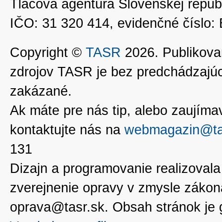
Tlačová agentúra Slovenskej republ
IČO: 31 320 414, evidenčné číslo
Copyright ©
TASR
2026. Publikovan
zdrojov TASR je bez predchádzaj
zakázané.
Ak máte pre nás tip, alebo zaujímavé
kontaktujte nás na
webmagazin@ta
131
Dizajn a programovanie realizoval
zverejnenie opravy v zmysle zákon
oprava@tasr.sk. Obsah stránok je