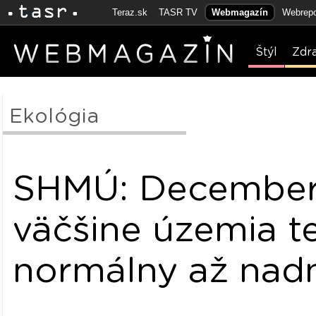
Teraz.sk
TASR TV
Webmagazín
Webrepo
Štýl
Zdr
Ekológia
SHMÚ: December
väčšine územia t
normálny až nad