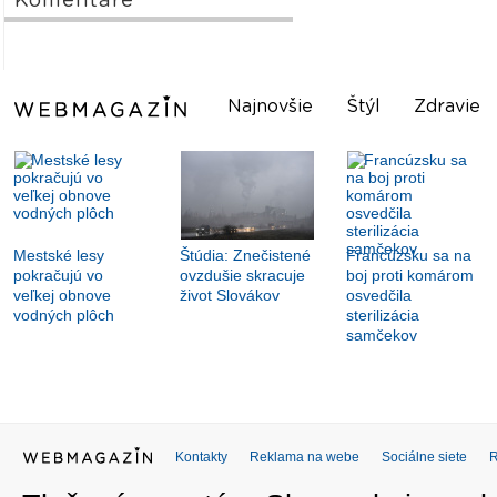
Komentáre
Najnovšie
Štýl
Zdravie
Mestské lesy
Štúdia: Znečistené
Francúzsku sa na
pokračujú vo
ovzdušie skracuje
boj proti komárom
veľkej obnove
život Slovákov
osvedčila
vodných plôch
sterilizácia
samčekov
Kontakty
Reklama na webe
Sociálne siete