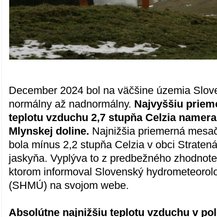
December 2024 bol na väčšine územia Slove
normálny až nadnormálny.
Najvyššiu prie
teplotu vzduchu 2,7 stupňa Celzia nameral
Mlynskej doline.
Najnižšia priemerná mesa
bola mínus 2,2 stupňa Celzia v obci Strate
jaskyňa. Vyplýva to z predbežného zhodnote
ktorom informoval Slovenský hydrometeorol
(SHMÚ) na svojom webe.
Absolútne najnižšiu teplotu vzduchu v po