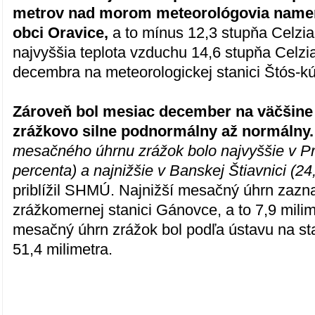
metrov nad morom meteorológovia namer
obci Oravice,
a to mínus 12,3 stupňa Celzia
najvyššia teplota vzduchu 14,6 stupňa Celz
decembra na meteorologickej stanici Štós-kú
Zároveň bol mesiac december na väčšine
zrážkovo silne podnormálny až normálny
mesačného úhrnu zrážok bolo najvyššie v P
percenta) a najnižšie v Banskej Štiavnici (24
priblížil SHMÚ. Najnižší mesačný úhrn zaz
zrážkomernej stanici Gánovce, a to 7,9 milim
mesačný úhrn zrážok bol podľa ústavu na sta
51,4 milimetra.