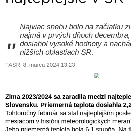
Najviac snehu bolo na začiatku zi
najmä v prvých dňoch decembra,
"
dosiahol vysoké hodnoty a nachád
nižších oblastiach SR.
TASR, 8. marca 2024 13:23
Zima 2023/2024 sa zaradila medzi najteple
Slovensku. Priemerná teplota dosiahla 2,2
Tohtoročný február sa stal najteplejším po
mesiacom v histórii meteorologických meran
Jeho priemerná teplota bola 6,1 stupňa. Na t