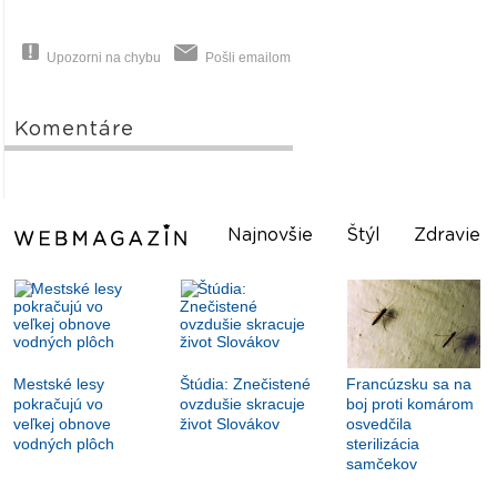
Upozorni na chybu
Pošli emailom
Komentáre
Najnovšie
Štýl
Zdravie
Mestské lesy
Štúdia: Znečistené
Francúzsku sa na
pokračujú vo
ovzdušie skracuje
boj proti komárom
veľkej obnove
život Slovákov
osvedčila
vodných plôch
sterilizácia
samčekov