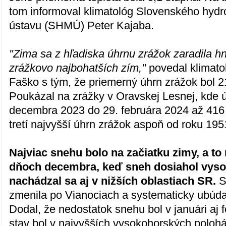
tom informoval klimatológ Slovenského hyd
ústavu (SHMÚ) Peter Kajaba.
"Zima sa z hľadiska úhrnu zrážok zaradila h
zrážkovo najbohatších zím,"
povedal klimat
Faško s tým, že priemerný úhrn zrážok bol 2
Poukázal na zrážky v Oravskej Lesnej, kde ú
decembra 2023 do 29. februára 2024 až 416 m
tretí najvyšší úhrn zrážok aspoň od roku 195
Najviac snehu bolo na začiatku zimy, a to
dňoch decembra, keď sneh dosiahol vyso
nachádzal sa aj v nižších oblastiach SR.
S
zmenila po Vianociach a systematicky ubúdala
Dodal, že nedostatok snehu bol v januári aj 
stav bol v najvyšších vysokohorských poloh