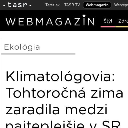
Teraz.sk
TASR TV
Webmagazín
Webrepo
Štýl
Zdr
Ekológia
Klimatológovia:
Tohtoročná zima
zaradila medzi
najteplejšie v SR