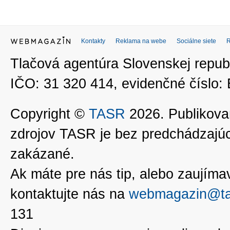
Kontakty
Reklama na webe
Sociálne siete
Tlačová agentúra Slovenskej republ
IČO: 31 320 414, evidenčné číslo
Copyright ©
TASR
2026. Publikovan
zdrojov TASR je bez predchádzaj
zakázané.
Ak máte pre nás tip, alebo zaujímavé
kontaktujte nás na
webmagazin@ta
131