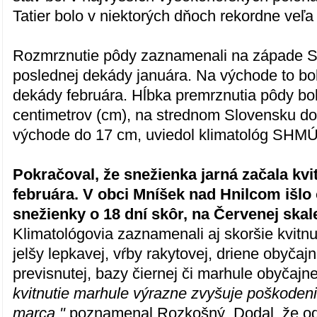
Tatier bolo v niektorých dňoch rekordne veľa
Rozmrznutie pôdy zaznamenali na západe 
poslednej dekády januára. Na východe to bo
dekády februára. Hĺbka premrznutia pôdy bo
centimetrov (cm), na strednom Slovensku d
východe do 17 cm, uviedol klimatológ SHM
Pokračoval, že snežienka jarná začala kv
februára. V obci Mníšek nad Hnilcom išlo 
snežienky o 18 dní skôr, na Červenej skale
Klimatológovia zaznamenali aj skoršie kvitnut
jelšy lepkavej, vŕby rakytovej, driene obyčajn
previsnutej, bazy čiernej či marhule obyčajn
kvitnutie marhule výrazne zvyšuje poškode
marca,"
poznamenal Rozkošný. Dodal, že od