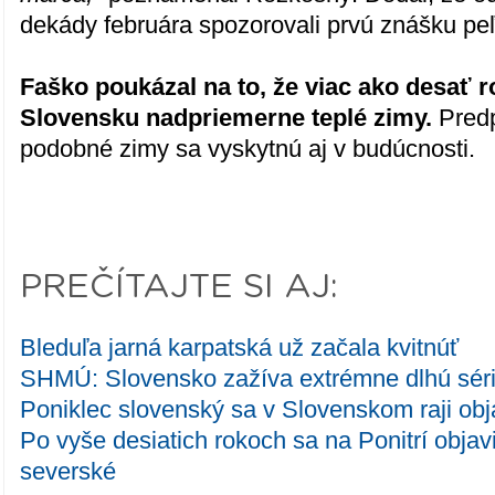
dekády februára spozorovali prvú znášku peľ
Faško poukázal na to, že viac ako desať r
Slovensku nadpriemerne teplé zimy.
Predp
podobné zimy sa vyskytnú aj v budúcnosti.
PREČÍTAJTE SI AJ:
Bleduľa jarná karpatská už začala kvitnúť
SHMÚ: Slovensko zažíva extrémne dlhú sériu
Poniklec slovenský sa v Slovenskom raji obj
Po vyše desiatich rokoch sa na Ponitrí objav
severské