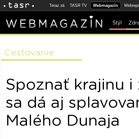
Teraz.sk
TASR TV
Webmagazín
Webrepo
Štýl
Zdr
Cestovanie
Spoznať krajinu i
sa dá aj splavov
Malého Dunaja