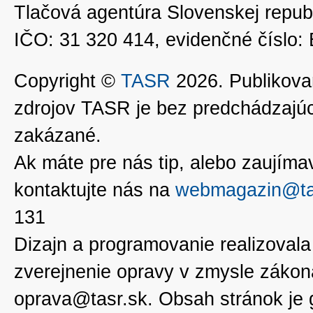
Tlačová agentúra Slovenskej republ
IČO: 31 320 414, evidenčné číslo
Copyright ©
TASR
2026. Publikovan
zdrojov TASR je bez predchádzaj
zakázané.
Ak máte pre nás tip, alebo zaujímavé
kontaktujte nás na
webmagazin@ta
131
Dizajn a programovanie realizoval
zverejnenie opravy v zmysle zákon
oprava@tasr.sk. Obsah stránok je