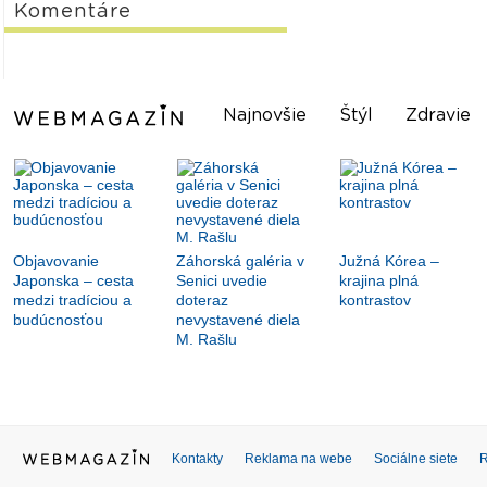
Komentáre
Najnovšie
Štýl
Zdravie
Objavovanie
Záhorská galéria v
Južná Kórea –
Japonska – cesta
Senici uvedie
krajina plná
medzi tradíciou a
doteraz
kontrastov
budúcnosťou
nevystavené diela
M. Rašlu
Kontakty
Reklama na webe
Sociálne siete