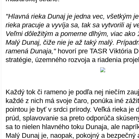
"Hlavná rieka Dunaj je jedna vec, všetkým j
rieka pracuje a vyvíja sa, tak sa vytvorili aj 
Veľmi dôležitým a pomerne dlhým, viac ako 1
Malý Dunaj, čiže nie je až taký malý. Prípadn
ramená Dunaja,"
hovorí pre TASR Viktória 
stratégie, územného rozvoja a riadenia proj
Každý tok či rameno je podľa nej niečím zau
každé z nich má svoje čaro, ponúka iné zážit
pointou je byť v srdci prírody. Veľká rieka je
prúd, splavovanie sa preto odporúča skúse
sa to nielen hlavného toku Dunaja, ale naprí
Malý Dunaj je, naopak, pokojný a bezpečný 