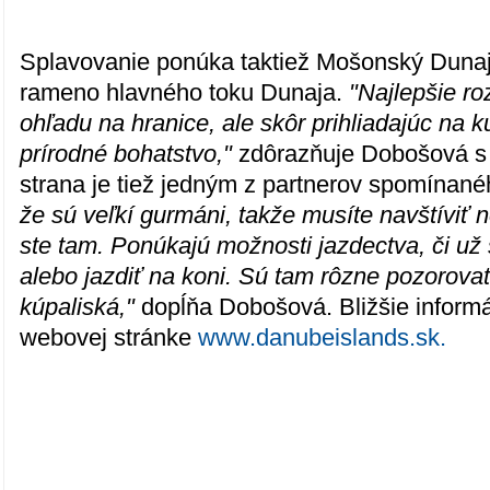
Splavovanie ponúka taktiež Mošonský Dunaj,
rameno hlavného toku Dunaja.
"Najlepšie ro
ohľadu na hranice, ale skôr prihliadajúc na k
prírodné bohatstvo,"
zdôrazňuje Dobošová s
strana je tiež jedným z partnerov spomínané
že sú veľkí gurmáni, takže musíte navštíviť 
ste tam. Ponúkajú možnosti jazdectva, či už 
alebo jazdiť na koni. Sú tam rôzne pozorovat
kúpaliská,"
dopĺňa Dobošová. Bližšie informá
webovej stránke
www.danubeislands.sk.