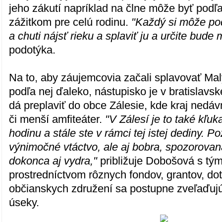
jeho zákutí napríklad na člne môže byť pod
zážitkom pre celú rodinu.
"Každý si môže pod
a chuti nájsť rieku a splaviť ju a určite bude 
podotýka.
Na to, aby záujemcovia začali splavovať Mal
podľa nej ďaleko, nástupisko je v bratislavsk
dá preplaviť do obce Zálesie, kde kraj nedá
či menší amfiteáter.
"V Zálesí je to také kľuka
hodinu a stále ste v rámci tej istej dediny. 
výnimočné vtáctvo, ale aj bobra, spozorova
dokonca aj vydra,"
približuje Dobošová s tým
prostredníctvom rôznych fondov, grantov, dot
občianskych združení sa postupne zveľaďujú 
úseky.