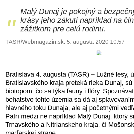
Malý Dunaj je pokojný a bezpečn
"
krásy jeho zákutí napríklad na čl
zážitkom pre celú rodinu.
TASR/Webmagazin.sk, 5. augusta 2020 10:57
Bratislava 4. augusta (TASR) – Lužné lesy, 
Bratislavského kraja preteká rieka Dunaj, s
biotopom, čo sa týka fauny i flóry. Spoznávať
bohatstvo tohto územia sa dá aj splavovaním,
hlavného toku Dunaja, ale aj početnými ved
Patrí medzi ne napríklad Malý Dunaj, ktorý s
Trnavského a Nitrianskeho kraja, či Mošons
maďarskej strane.