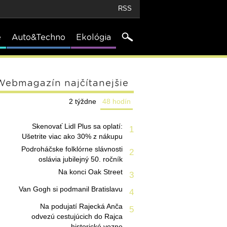
RSS
e
Auto&Techno
Ekológia
Webmagazín najčítanejšie
2 týždne
48 hodín
Skenovať Lidl Plus sa oplatí:
1
Ušetrite viac ako 30% z nákupu
Podroháčske folklórne slávnosti
2
oslávia jubilejný 50. ročník
Na konci Oak Street
3
Van Gogh si podmanil Bratislavu
4
Na podujatí Rajecká Anča
5
odvezú cestujúcich do Rajca
historické vozne