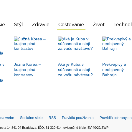
ie
Štýl
Zdravie
Cestovanie
Život
Technol
a v
Južná Kórea –
Aká je Kuba v
Prekvapivý a
krajina plná
súčasnosti a stojí
neobjavený
kontrastov
za vašu návštevu?
Bahrajn
la
 na webe
Sociálne siete
RSS
Pravidlá používania
Pravidlá ochrany o
esta 14,841 04 Bratislava, IČO: 31 320 414, evidenčné číslo: EV 40/22/SWP