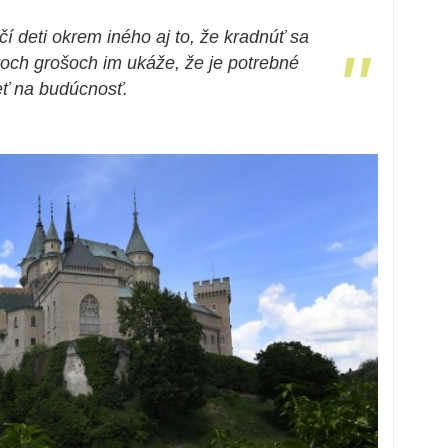
 deti okrem iného aj to, že kradnúť sa
"
roch grošoch im ukáže, že je potrebné
ieť na budúcnosť.