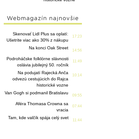
Webmagazín najnovšie
Skenovať Lidl Plus sa oplatí:
17:23
Ušetrite viac ako 30% z nákupu
Na konci Oak Street
14:56
Podroháčske folklórne slávnosti
11:49
oslávia jubilejný 50. ročník
Na podujatí Rajecká Anča
10:14
odvezú cestujúcich do Rajca
historické vozne
Van Gogh si podmanil Bratislavu
09:55
Aféra Thomasa Crowna sa
07:44
vracia
Tam, kde valčík spája celý svet
11:44