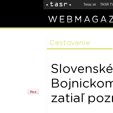
Teraz.sk
TASR T
Cestovanie
Slovenské
Bojnickom
zatiaľ pozr