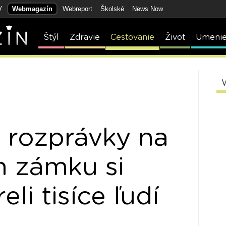
V
Webmagazín
Webreport
Školské
News Now
Štýl
Zdravie
Cestovanie
Život
Umeni
 rozprávky na
 zámku si
eli tisíce ľudí