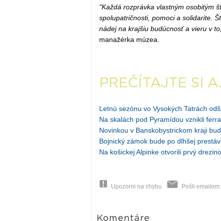
"Každá rozprávka vlastným osobitým št
spolupatričnosti, pomoci a solidarite.
nádej na krajšiu budúcnosť a vieru v to
manažérka múzea.
PREČÍTAJTE SI A
Letnú sezónu vo Vysokých Tatrách odštar
Na skalách pod Pyramídou vznikli ferrat
Novinkou v Banskobystrickom kraji bu
Bojnický zámok bude po dlhšej prestáv
Na košickej Alpinke otvorili prvý drezi
Upozorni na chybu
Pošli emailom
Komentáre