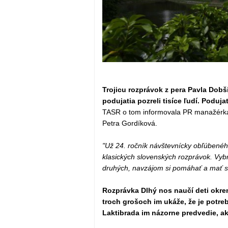
Trojicu rozprávok z pera Pavla Dob
podujatia pozreli tisíce ľudí. Poduja
TASR o tom informovala PR manažérk
Petra Gordíková.
"Už 24. ročník návštevnícky obľúbené
klasických slovenských rozprávok. Vybran
druhých, navzájom si pomáhať a mať sa
Rozprávka Dlhý nos naučí deti okrem
troch grošoch im ukáže, že je potre
Laktibrada im názorne predvedie, aké