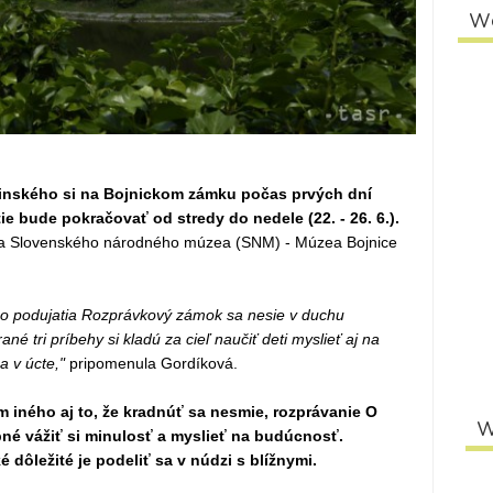
W
šinského si na Bojnickom zámku počas prvých dní
tie bude pokračovať od stredy do nedele (22. - 26. 6.).
a Slovenského národného múzea (SNM) - Múzea Bojnice
ho podujatia Rozprávkový zámok sa nesie v duchu
é tri príbehy si kladú za cieľ naučiť deti myslieť aj na
 v úcte,"
pripomenula Gordíková.
 iného aj to, že kradnúť sa nesmie, rozprávanie O
W
bné vážiť si minulosť a myslieť na budúcnosť.
 dôležité je podeliť sa v núdzi s blížnymi.