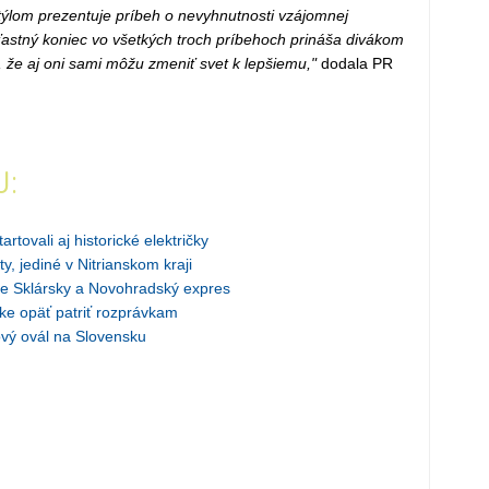
ýlom prezentuje príbeh o nevyhnutnosti vzájomnej
 Šťastný koniec vo všetkých troch príbehoch prináša divákom
, že aj oni sami môžu zmeniť svet k lepšiemu,"
dodala PR
J:
tovali aj historické električky
y, jediné v Nitrianskom kraji
de Sklársky a Novohradský expres
ke opäť patriť rozprávkam
nový ovál na Slovensku