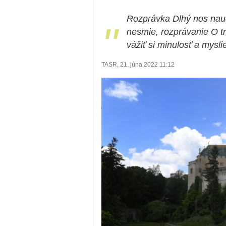
Rozprávka Dlhý nos naučí
"
nesmie, rozprávanie O t
vážiť si minulosť a mysl
TASR, 21. júna 2022 11:12