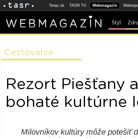
Teraz.sk
TASR TV
Webmagazín
Webrepo
Štýl
Zdr
Cestovanie
Rezort Piešťany a
bohaté kultúrne 
Milovníkov kultúry môže potešiť 