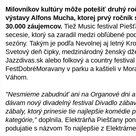
Milovníkov kultúry môže potešiť druhý ro
výstavy Alfons Mucha, ktorej prvý ročník 
30.000 záujemcov.
Tiež Music festival Piešť
secesie, ktorý sa zaradil medzi obľúbené pod
sezóny. Takým je podľa Nevolnej aj letný Kr
Svetový deň čipky, medzinárodný ženský dže
Jazzdivas.sk alebo folkový a country festival
FestDobréMoravany v parku a kaštieli v Mo
Váhom.
"Nesmieme zabudnúť ani na Organové dni a 
dávam nový divadelný festival Divadlo zába
zábaly, ktorý prinesie tie najlepšie komédie 
kategórie,"
doplnila. Elektrárňa Piešťany po
podujatie s názvom To najlepšie z Elektrárne