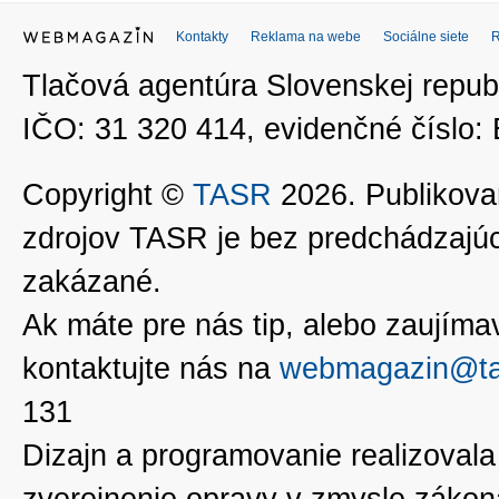
Kontakty
Reklama na webe
Sociálne siete
Tlačová agentúra Slovenskej republ
IČO: 31 320 414, evidenčné číslo
Copyright ©
TASR
2026. Publikovan
zdrojov TASR je bez predchádzaj
zakázané.
Ak máte pre nás tip, alebo zaujímavé
kontaktujte nás na
webmagazin@ta
131
Dizajn a programovanie realizoval
zverejnenie opravy v zmysle zákon