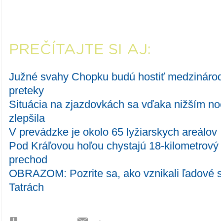
PREČÍTAJTE SI AJ:
Južné svahy Chopku budú hostiť medzináro
preteky
Situácia na zjazdovkách sa vďaka nižším n
zlepšila
V prevádzke je okolo 65 lyžiarskych areálov
Pod Kráľovou hoľou chystajú 18-kilometrový s
prechod
OBRAZOM: Pozrite sa, ako vznikali ľadové 
Tatrách