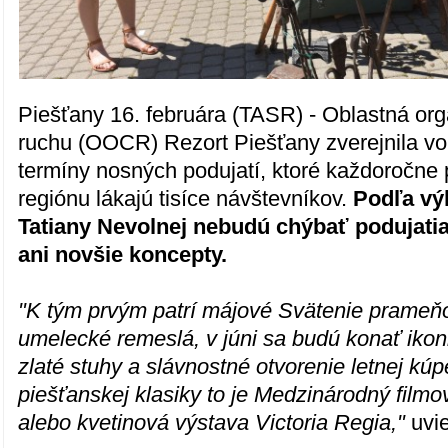
Piešťany 16. februára (TASR) - Oblastná or
ruchu (OOCR) Rezort Piešťany zverejnila vo
termíny nosných podujatí, ktoré každoročne 
regiónu lákajú tisíce návštevníkov.
Podľa vý
Tatiany Nevolnej nebudú chýbať podujatia
ani novšie koncepty.
"K tým prvým patrí májové Svätenie prameňov
umelecké remeslá, v júni sa budú konať iko
zlaté stuhy a slávnostné otvorenie letnej kúp
piešťanskej klasiky to je Medzinárodný filmo
alebo kvetinová výstava Victoria Regia,"
uvie