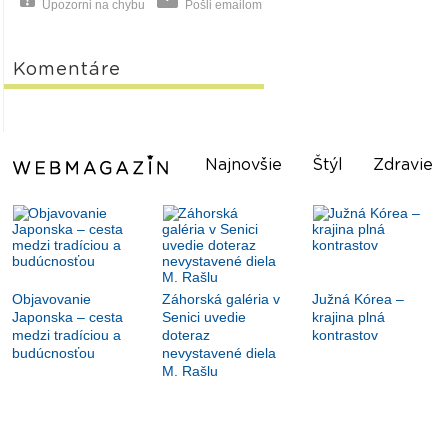
Upozorni na chybu
Pošli emailom
Komentáre
Najnovšie
Štýl
Zdravie
Objavovanie
Záhorská galéria v
Južná Kórea –
Japonska – cesta
Senici uvedie
krajina plná
medzi tradíciou a
doteraz
kontrastov
budúcnosťou
nevystavené diela
M. Rašlu