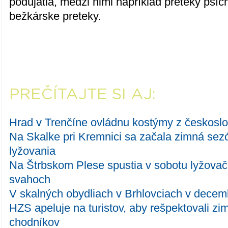
podujatia, medzi nimi napríklad preteky psíc
bežkárske preteky.
PREČÍTAJTE SI AJ:
Hrad v Trenčíne ovládnu kostýmy z českosl
Na Skalke pri Kremnici sa začala zimná se
lyžovania
Na Štrbskom Plese spustia v sobotu lyžovač
svahoch
V skalných obydliach v Brhlovciach v decembr
HZS apeluje na turistov, aby rešpektovali z
chodníkov