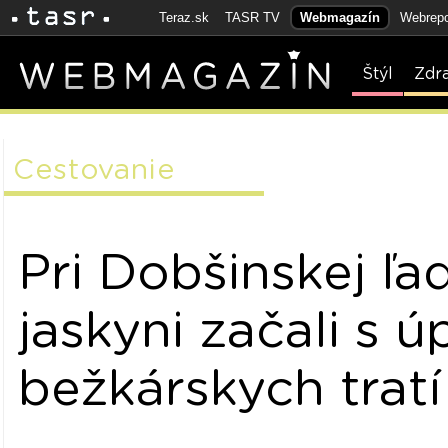
Teraz.sk
TASR TV
Webmagazín
Webrepo
Štýl
Zdr
Cestovanie
Pri Dobšinskej ľa
jaskyni začali s 
bežkárskych tratí