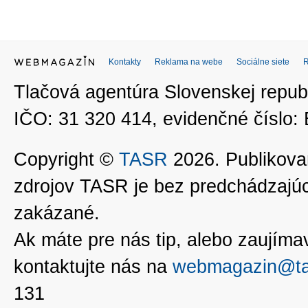
Kontakty
Reklama na webe
Sociálne siete
Tlačová agentúra Slovenskej republ
IČO: 31 320 414, evidenčné číslo
Copyright ©
TASR
2026. Publikovan
zdrojov TASR je bez predchádzaj
zakázané.
Ak máte pre nás tip, alebo zaujímavé
kontaktujte nás na
webmagazin@ta
131