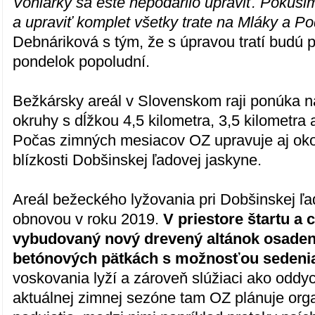
Voniarky sa ešte nepodarilo upraviť. Pokúsi
a upraviť komplet všetky trate na Mláky a P
Debnáriková s tým, že s úpravou tratí budú 
pondelok popoludní.
Bežkársky areál v Slovenskom raji ponúka n
okruhy s dĺžkou 4,5 kilometra, 3,5 kilometra a
Počas zimných mesiacov OZ upravuje aj okoli
blízkosti Dobšinskej ľadovej jaskyne.
Areál bežeckého lyžovania pri Dobšinskej ľad
obnovou v roku 2019.
V priestore štartu a c
vybudovaný nový drevený altánok osadený
betónových pätkách s možnosťou sedeni
voskovania lyží a zároveň slúžiaci ako oddy
aktuálnej zimnej sezóne tam OZ plánuje orga