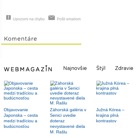
Upozorni na chybu
Pošli emailom
Komentáre
Najnovšie
Štýl
Zdravie
Objavovanie
Záhorská galéria v
Južná Kórea –
Japonska – cesta
Senici uvedie
krajina plná
medzi tradíciou a
doteraz
kontrastov
budúcnosťou
nevystavené diela
M. Rašlu