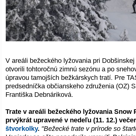
V areáli bežeckého lyžovania pri Dobšinskej 
otvorili tohtoročnú zimnú sezónu a po snehov
úpravou tamojších bežkárskych tratí. Pre TA
predsedníčka občianskeho združenia (OZ) 
Františka Debnáriková.
Trate v areáli bežeckého lyžovania Snow 
prvýkrát upravené v nedeľu (11. 12.) več
štvorkolky
.
"Bežecké trate v prírode so štart